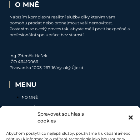
O MNĚ
Nabízím komplexní realitní služby díky kterým vám
pomohu prodat nebo pronajmout vaši nemovitost.
Postarám se o celý proces tak, abyste měli pocit bezpečné a
profesionální spolupráce bez starostí.
Ing. Zdeněk Hašek
IČO 46410066
Pivovarská 1003, 267 16 Vysoký Újezd
MENU
O MNĚ
NABÍDKA
Spravovat souhlas s
MOJE SLUŽBY
cookies
KONTAKT
Abychom poskytli co nejlepší služby, používáme k ukládání a/nebo
přístupu k informacím o zařízení, technologie jako jsou soubory