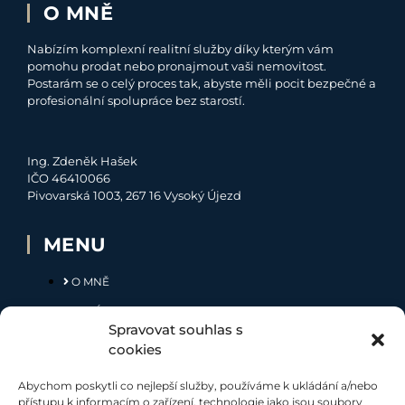
O MNĚ
Nabízím komplexní realitní služby díky kterým vám
pomohu prodat nebo pronajmout vaši nemovitost.
Postarám se o celý proces tak, abyste měli pocit bezpečné a
profesionální spolupráce bez starostí.
Ing. Zdeněk Hašek
IČO 46410066
Pivovarská 1003, 267 16 Vysoký Újezd
MENU
O MNĚ
NABÍDKA
Spravovat souhlas s
MOJE SLUŽBY
cookies
KONTAKT
Abychom poskytli co nejlepší služby, používáme k ukládání a/nebo
přístupu k informacím o zařízení, technologie jako jsou soubory