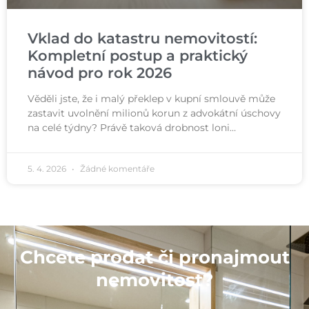
Vklad do katastru nemovitostí:
Kompletní postup a praktický
návod pro rok 2026
Věděli jste, že i malý překlep v kupní smlouvě může
zastavit uvolnění milionů korun z advokátní úschovy
na celé týdny? Právě taková drobnost loni…
5. 4. 2026
Žádné komentáře
Chcete prodat či pronajmout
nemovitost?