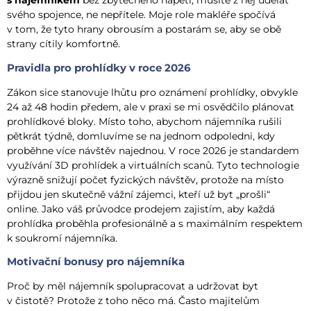
s nájemníkem
bez zbytečného napětí, musíte z něj udělat
svého spojence, ne nepřítele. Moje role makléře spočívá
v tom, že tyto hrany obrousím a postarám se, aby se obě
strany cítily komfortně.
Pravidla pro prohlídky v roce 2026
Zákon sice stanovuje lhůtu pro oznámení prohlídky, obvykle
24 až 48 hodin předem, ale v praxi se mi osvědčilo plánovat
prohlídkové bloky. Místo toho, abychom nájemníka rušili
pětkrát týdně, domluvíme se na jednom odpoledni, kdy
proběhne více návštěv najednou. V roce 2026 je standardem
využívání 3D prohlídek a virtuálních scanů. Tyto technologie
výrazně snižují počet fyzických návštěv, protože na místo
přijdou jen skutečně vážní zájemci, kteří už byt „prošli“
online. Jako váš průvodce prodejem zajistím, aby každá
prohlídka proběhla profesionálně a s maximálním respektem
k soukromí nájemníka.
Motivační bonusy pro nájemníka
Proč by měl nájemník spolupracovat a udržovat byt
v čistotě? Protože z toho něco má. Často majitelům