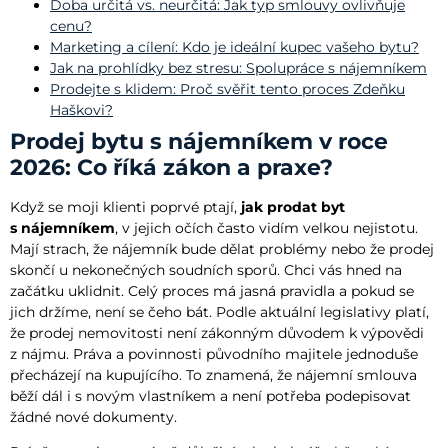
Doba určitá vs. neurčitá: Jak typ smlouvy ovlivňuje
cenu?
Marketing a cílení: Kdo je ideální kupec vašeho bytu?
Jak na prohlídky bez stresu: Spolupráce s nájemníkem
Prodejte s klidem: Proč svěřit tento proces Zdeňku
Haškovi?
Prodej bytu s nájemníkem v roce
2026: Co říká zákon a praxe?
Když se moji klienti poprvé ptají,
jak prodat byt
s nájemníkem
, v jejich očích často vidím velkou nejistotu.
Mají strach, že nájemník bude dělat problémy nebo že prodej
skončí u nekonečných soudních sporů. Chci vás hned na
začátku uklidnit. Celý proces má jasná pravidla a pokud se
jich držíme, není se čeho bát. Podle aktuální legislativy platí,
že prodej nemovitosti není zákonným důvodem k výpovědi
z nájmu. Práva a povinnosti původního majitele jednoduše
přecházejí na kupujícího. To znamená, že nájemní smlouva
běží dál i s novým vlastníkem a není potřeba podepisovat
žádné nové dokumenty.