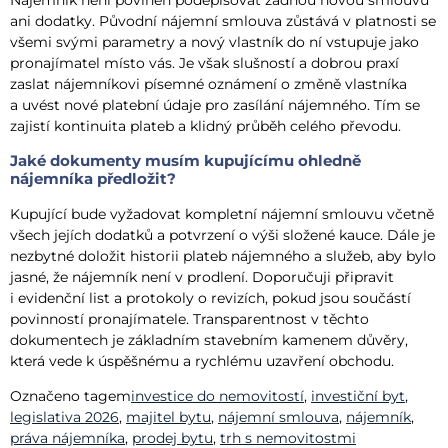
Nájemník není povinen podepisovat žádnou novou smlouvu
ani dodatky. Původní nájemní smlouva zůstává v platnosti se
všemi svými parametry a nový vlastník do ní vstupuje jako
pronajímatel místo vás. Je však slušností a dobrou praxí
zaslat nájemníkovi písemné oznámení o změně vlastníka
a uvést nové platební údaje pro zasílání nájemného. Tím se
zajistí kontinuita plateb a klidný průběh celého převodu.
Jaké dokumenty musím kupujícímu ohledně
nájemníka předložit?
Kupující bude vyžadovat kompletní nájemní smlouvu včetně
všech jejích dodatků a potvrzení o výši složené kauce. Dále je
nezbytné doložit historii plateb nájemného a služeb, aby bylo
jasné, že nájemník není v prodlení. Doporučuji připravit
i evidenční list a protokoly o revizích, pokud jsou součástí
povinností pronajímatele. Transparentnost v těchto
dokumentech je základním stavebním kamenem důvěry,
která vede k úspěšnému a rychlému uzavření obchodu.
Označeno tagem
investice do nemovitostí
,
investiční byt
,
legislativa 2026
,
majitel bytu
,
nájemní smlouva
,
nájemník
,
práva nájemníka
,
prodej bytu
,
trh s nemovitostmi