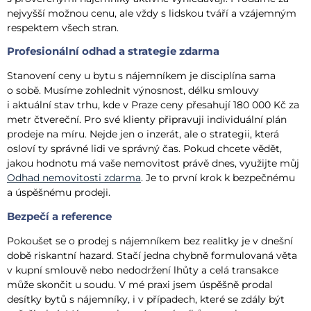
nejvyšší možnou cenu, ale vždy s lidskou tváří a vzájemným
respektem všech stran.
Profesionální odhad a strategie zdarma
Stanovení ceny u bytu s nájemníkem je disciplína sama
o sobě. Musíme zohlednit výnosnost, délku smlouvy
i aktuální stav trhu, kde v Praze ceny přesahují 180 000 Kč za
metr čtvereční. Pro své klienty připravuji individuální plán
prodeje na míru. Nejde jen o inzerát, ale o strategii, která
osloví ty správné lidi ve správný čas. Pokud chcete vědět,
jakou hodnotu má vaše nemovitost právě dnes, využijte můj
Odhad nemovitosti zdarma
. Je to první krok k bezpečnému
a úspěšnému prodeji.
Bezpečí a reference
Pokoušet se o prodej s nájemníkem bez realitky je v dnešní
době riskantní hazard. Stačí jedna chybně formulovaná věta
v kupní smlouvě nebo nedodržení lhůty a celá transakce
může skončit u soudu. V mé praxi jsem úspěšně prodal
desítky bytů s nájemníky, i v případech, které se zdály být