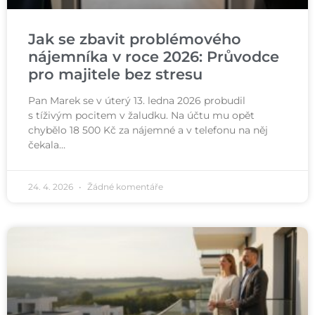
Jak se zbavit problémového
nájemníka v roce 2026: Průvodce
pro majitele bez stresu
Pan Marek se v úterý 13. ledna 2026 probudil
s tíživým pocitem v žaludku. Na účtu mu opět
chybělo 18 500 Kč za nájemné a v telefonu na něj
čekala…
24. 4. 2026
Žádné komentáře