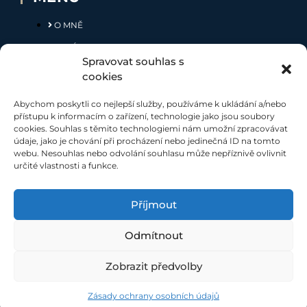
O MNĚ
NABÍDKA
Spravovat souhlas s
MOJE SLUŽBY
cookies
KONTAKT
Abychom poskytli co nejlepší služby, používáme k ukládání a/nebo
přístupu k informacím o zařízení, technologie jako jsou soubory
cookies. Souhlas s těmito technologiemi nám umožní zpracovávat
SOCIÁLNÍ SÍTĚ
údaje, jako je chování při procházení nebo jedinečná ID na tomto
webu. Nesouhlas nebo odvolání souhlasu může nepříznivě ovlivnit
určité vlastnosti a funkce.
Příjmout
Odmítnout
Při poskytování našich služeb nám pomáhají soubory cookie.
Využíváním našich služeb s jejich používáním souhlasíte
©
ZHREALITY 2021
|
Ochrana osobních údajů
|
Etický kodex
|
Zobrazit předvolby
web vytvořilo studio:
websupreme.cz
Zásady ochrany osobních údajů