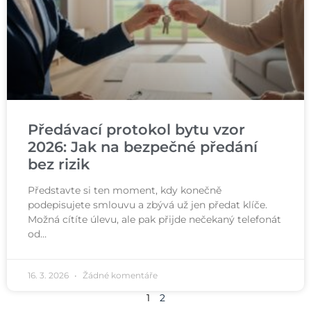
Předávací protokol bytu vzor
2026: Jak na bezpečné předání
bez rizik
Představte si ten moment, kdy konečně
podepisujete smlouvu a zbývá už jen předat klíče.
Možná cítíte úlevu, ale pak přijde nečekaný telefonát
od…
16. 3. 2026
Žádné komentáře
1
2