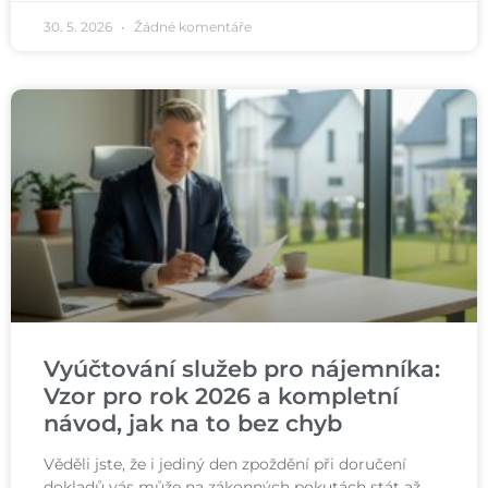
30. 5. 2026
Žádné komentáře
Vyúčtování služeb pro nájemníka:
Vzor pro rok 2026 a kompletní
návod, jak na to bez chyb
Věděli jste, že i jediný den zpoždění při doručení
dokladů vás může na zákonných pokutách stát až