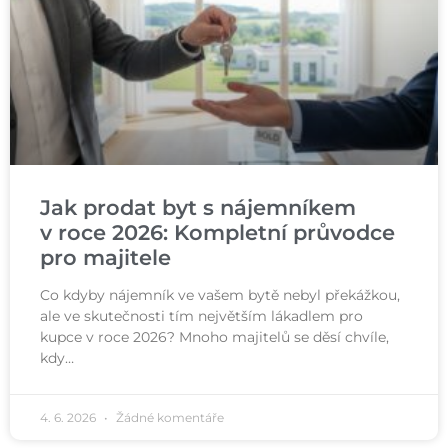
Jak prodat byt s nájemníkem
v roce 2026: Kompletní průvodce
pro majitele
Co kdyby nájemník ve vašem bytě nebyl překážkou,
ale ve skutečnosti tím největším lákadlem pro
kupce v roce 2026? Mnoho majitelů se děsí chvíle,
kdy…
4. 6. 2026
Žádné komentáře