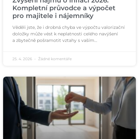
Zvýšení nájmu o inflaci 2026:
Kompletní průvodce a výpočet
pro majitele i nájemníky
Věděli jste, že i drobná chyba ve výpočtu valorizační
doložky může vést k neplatnosti celého navýšení
a zbytečně pošramotit vztahy s vaším…
25. 4. 2026
Žádné komentáře