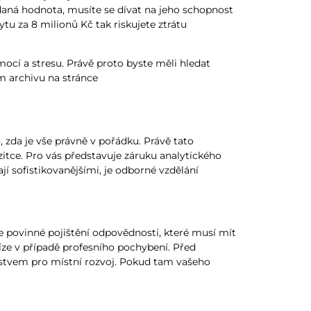
idaná hodnota, musíte se dívat na jeho schopnost
tu za 8 milionů Kč tak riskujete ztrátu
mocí a stresu. Právě proto byste měli hledat
m archivu na stránce
, zda je vše právně v pořádku. Právě tato
vizitce. Pro vás představuje záruku analytického
í sofistikovanějšími, je odborné vzdělání
je povinné pojištění odpovědnosti, které musí mít
íze v případě profesního pochybení. Před
rstvem pro místní rozvoj. Pokud tam vašeho