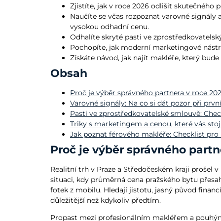
Zjistíte, jak v roce 2026 odlišit skutečného
Naučíte se včas rozpoznat varovné signály 
vysokou odhadní cenu.
Odhalíte skryté pasti ve zprostředkovatelsk
Pochopíte, jak moderní marketingové nástro
Získáte návod, jak najít makléře, který bu
Obsah
Proč je výběr správného partnera v roce 2026
Varovné signály: Na co si dát pozor při prv
Pasti ve zprostředkovatelské smlouvě: Che
Triky s marketingem a cenou, které vás stoj
Jak poznat férového makléře: Checklist pr
Proč je výběr správného partne
Realitní trh v Praze a Středočeském kraji prošel
situaci, kdy průměrná cena pražského bytu přesah
fotek z mobilu. Hledají jistotu, jasný původ financ
důležitější než kdykoliv předtím.
Propast mezi profesionálním makléřem a pouhým „