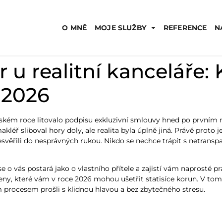
O MNĚ
MOJE SLUŽBY
REFERENCE
N
r u realitní kanceláře:
 2026
oňském roce litovalo podpisu exkluzivní smlouvy hned po prvním m
léř sliboval hory doly, ale realita byla úplně jiná. Právě proto j
svěřili do nesprávných rukou. Nikdo se nechce trápit s netranspa
 vás postará jako o vlastního přítele a zajistí vám naprosté prá
y, které vám v roce 2026 mohou ušetřit statisíce korun. V to
 procesem prošli s klidnou hlavou a bez zbytečného stresu.