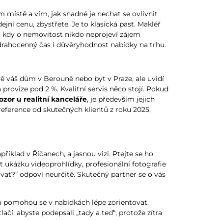
m místě a vím, jak snadné je nechat se ovlivnit
ní cenu, zbystřete. Je to klasická past. Makléř
i, kdy o nemovitost nikdo neprojeví zájem
drahocenný čas i důvěryhodnost nabídky na trhu.
vě váš dům v Berouně nebo byt v Praze, ale uvidí
rovize pod 2 %. Kvalitní servis něco stojí. Pokud
ozor u realitní kanceláře
, je především jejich
eference od skutečných klientů z roku 2025,
íklad v Říčanech, a jasnou vizi. Ptejte se ho
ět ukázku videoprohlídky, profesionální fotografie
at?“ odpoví neurčitě. Skutečný partner se o vás
m pomohou se v nabídkách lépe zorientovat.
í, abyste podepsali „tady a teď“, protože zítra