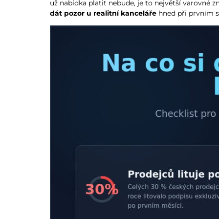
už nabídka platit nebude, je to největší varovné 
dát pozor u realitní kanceláře
hned při prvním s