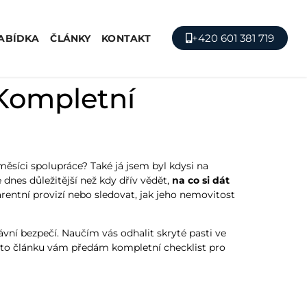
+420 601 381 719
ABÍDKA
ČLÁNKY
KONTAKT
 Kompletní
ěsíci spolupráce? Také já jsem byl kdysi na
e dnes důležitější než kdy dřív vědět,
na co si dát
rentní provizí nebo sledovat, jak jeho nemovitost
vní bezpečí. Naučím vás odhalit skryté pasti ve
mto článku vám předám kompletní checklist pro