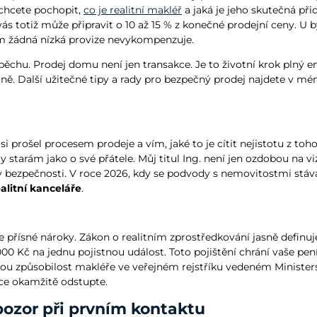
d chcete pochopit,
co je realitní makléř
a jaká je jeho skutečná př
s totiž může připravit o 10 až 15 % z konečné prodejní ceny. U by
vám žádná nízká provize nevykompenzuje.
ěchu. Prodej domu není jen transakce. Je to životní krok plný e
. Další užitečné tipy a rady pro bezpečný prodej najdete v mé
 prošel procesem prodeje a vím, jaké to je cítit nejistotu z toho
nty starám jako o své přátele. Můj titul Ing. není jen ozdobou na 
 bezpečnosti. V roce 2026, kdy se podvody s nemovitostmi stávaj
ealitní kanceláře
.
e přísné nároky. Zákon o realitním zprostředkování jasně definu
00 Kč na jednu pojistnou událost. Toto pojištění chrání vaše pen
nou způsobilost makléře ve veřejném rejstříku vedeném Ministe
áce okamžitě odstupte.
 pozor při prvním kontaktu