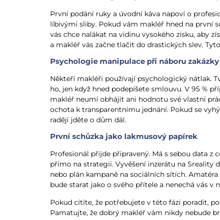
První podání ruky a úvodní káva napoví o profesion
líbivými sliby. Pokud vám makléř hned na první sc
vás chce nalákat na vidinu vysokého zisku, aby zí
a makléř vás začne tlačit do drastických slev. Tyt
Psychologie manipulace při náboru zakázky
Někteří makléři používají psychologický nátlak. T
ho, jen když hned podepíšete smlouvu. V 95 % příp
makléř neumí obhájit ani hodnotu své vlastní prác
ochota k transparentnímu jednání. Pokud se vyhýb
raději jděte o dům dál.
První schůzka jako lakmusový papírek
Profesionál přijde připravený. Má s sebou data z 
přímo na strategii. Vyvěšení inzerátu na Sreality 
nebo plán kampaně na sociálních sítích. Amatéra 
bude starat jako o svého přítele a nenechá vás v n
Pokud cítíte, že potřebujete v této fázi poradit, p
Pamatujte, že dobrý makléř vám nikdy nebude brán