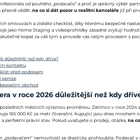
 profesionála od pouhého „podavače“ a proč je správný výběr part
a přesně vědět,
na co si dát pozor u realitní kanceláře
již při p
ých smlouvách a získáte checklist, díky kterému bezpečně nastav
je jako Home Staging a videoprohlídky zásadně zvyšují hodnotu v
de skutečně kopat za váš tým a provede vás celým procesem s po
 důležitější než kdy dříve?
ním kontaktu
cklist před podpisem
í peníze
o bezpečný obchod
ra v roce 2026 důležitější než kdy dřív
 v posledních měsících výraznou proměnou. Zatímco v roce 2024 s
uje 165 000 Kč za metr čtvereční. Kupující jsou dnes mnohem obe
í a perfektní právní stav. Pokud uvažujete o prodeji, otázka,
na co
podavačem“ nemovitostí se drasticky prohloubila. Podavač v po