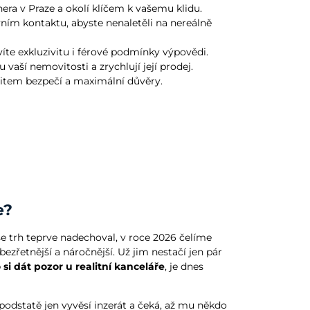
nera v Praze a okolí klíčem k vašemu klidu.
rvním kontaktu, abyste nenaletěli na nereálně
íte exkluzivitu i férové podmínky výpovědi.
aší nemovitosti a zrychlují její prodej.
citem bezpečí a maximální důvěry.
e?
e trh teprve nadechoval, v roce 2026 čelíme
zřetnější a náročnější. Už jim nestačí jen pár
 si dát pozor u realitní kanceláře
, je dnes
dstatě jen vyvěsí inzerát a čeká, až mu někdo