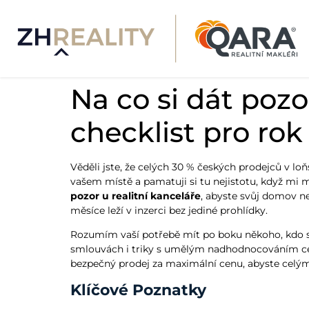
Na co si dát pozo
checklist pro rok
Věděli jste, že celých 30 % českých prodejců v l
vašem místě a pamatuji si tu nejistotu, když mi mak
pozor u realitní kanceláře
, abyste svůj domov ne
měsíce leží v inzerci bez jediné prohlídky.
Rozumím vaší potřebě mít po boku někoho, kdo se o
smlouvách i triky s umělým nadhodnocováním cen
bezpečný prodej za maximální cenu, abyste celým
Klíčové Poznatky