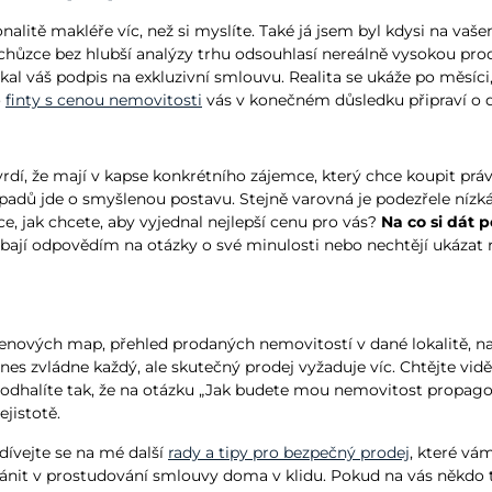
alitě makléře víc, než si myslíte. Také já jsem byl kdysi na vaše
hůzce bez hlubší analýzy trhu odsouhlasí nereálně vysokou prodej
skal váš podpis na exkluzivní smlouvu. Realita se ukáže po měsíc
o
finty s cenou nemovitosti
vás v konečném důsledku připraví o 
vrdí, že mají v kapse konkrétního zájemce, který chce koupit prá
adů jde o smyšlenou postavu. Stejně varovná je podezřele nízká p
e, jak chcete, aby vyjednal nejlepší cenu pro vás?
Na co si dát p
ají odpovědím na otázky o své minulosti nebo nechtějí ukázat r
cenových map, přehled prodaných nemovitostí v dané lokalitě, např
dnes zvládne každý, ale skutečný prodej vyžaduje víc. Chtějte vid
odhalíte tak, že na otázku „Jak budete mou nemovitost propagov
ejistotě.
odívejte se na mé další
rady a tipy pro bezpečný prodej
, které vá
it v prostudování smlouvy doma v klidu. Pokud na vás někdo tlač