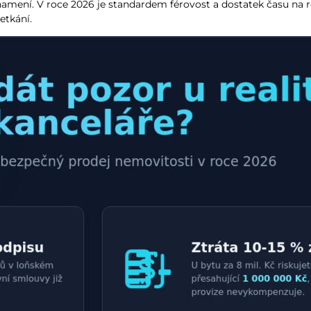
znamení. V roce 2026 je standardem férovost a dostatek času na r
etkání.