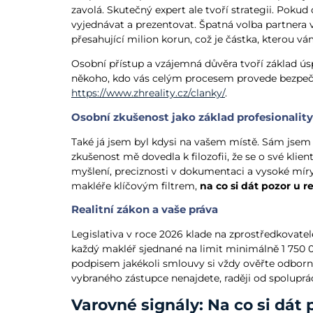
zavolá. Skutečný expert ale tvoří strategii. Poku
vyjednávat a prezentovat. Špatná volba partnera vá
přesahující milion korun, což je částka, kterou 
Osobní přístup a vzájemná důvěra tvoří základ úsp
někoho, kdo vás celým procesem provede bezpečně
https://www.zhreality.cz/clanky/
.
Osobní zkušenost jako základ profesionality
Také já jsem byl kdysi na vašem místě. Sám jsem si
zkušenost mě dovedla k filozofii, že se o své klie
myšlení, preciznosti v dokumentaci a vysoké míry
makléře klíčovým filtrem,
na co si dát pozor u r
Realitní zákon a vaše práva
Legislativa v roce 2026 klade na zprostředkovatel
každý makléř sjednané na limit minimálně 1 750 0
podpisem jakékoli smlouvy si vždy ověřte odbor
vybraného zástupce nenajdete, raději od spolupr
Varovné signály: Na co si dát