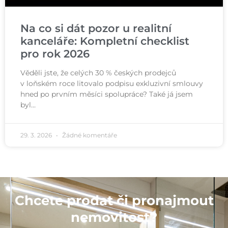
Na co si dát pozor u realitní
kanceláře: Kompletní checklist
pro rok 2026
Věděli jste, že celých 30 % českých prodejců
v loňském roce litovalo podpisu exkluzivní smlouvy
hned po prvním měsíci spolupráce? Také já jsem
byl…
29. 3. 2026
Žádné komentáře
Chcete prodat či pronajmout
nemovitost?