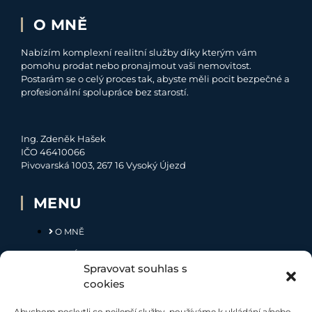
O MNĚ
Nabízím komplexní realitní služby díky kterým vám
pomohu prodat nebo pronajmout vaši nemovitost.
Postarám se o celý proces tak, abyste měli pocit bezpečné a
profesionální spolupráce bez starostí.
Ing. Zdeněk Hašek
IČO 46410066
Pivovarská 1003, 267 16 Vysoký Újezd
MENU
O MNĚ
NABÍDKA
Spravovat souhlas s
MOJE SLUŽBY
cookies
KONTAKT
Abychom poskytli co nejlepší služby, používáme k ukládání a/nebo