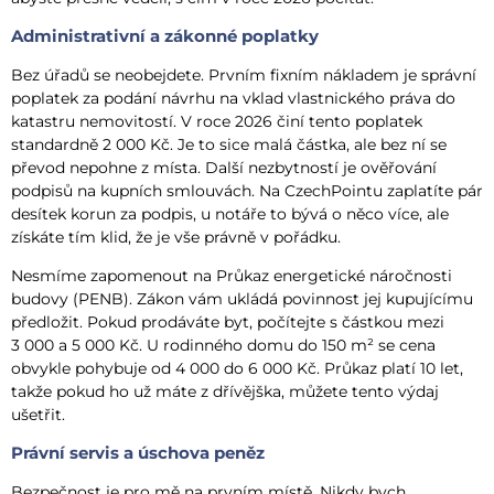
Administrativní a zákonné poplatky
Bez úřadů se neobejdete. Prvním fixním nákladem je správní
poplatek za podání návrhu na vklad vlastnického práva do
katastru nemovitostí. V roce 2026 činí tento poplatek
standardně 2 000 Kč. Je to sice malá částka, ale bez ní se
převod nepohne z místa. Další nezbytností je ověřování
podpisů na kupních smlouvách. Na CzechPointu zaplatíte pár
desítek korun za podpis, u notáře to bývá o něco více, ale
získáte tím klid, že je vše právně v pořádku.
Nesmíme zapomenout na Průkaz energetické náročnosti
budovy (PENB). Zákon vám ukládá povinnost jej kupujícímu
předložit. Pokud prodáváte byt, počítejte s částkou mezi
3 000 a 5 000 Kč. U rodinného domu do 150 m² se cena
obvykle pohybuje od 4 000 do 6 000 Kč. Průkaz platí 10 let,
takže pokud ho už máte z dřívějška, můžete tento výdaj
ušetřit.
Právní servis a úschova peněz
Bezpečnost je pro mě na prvním místě. Nikdy bych