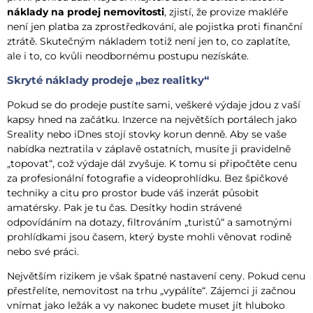
náklady na prodej nemovitosti
, zjistí, že provize makléře
není jen platba za zprostředkování, ale pojistka proti finanční
ztrátě. Skutečným nákladem totiž není jen to, co zaplatíte,
ale i to, co kvůli neodbornému postupu nezískáte.
Skryté náklady prodeje „bez realitky“
Pokud se do prodeje pustíte sami, veškeré výdaje jdou z vaší
kapsy hned na začátku. Inzerce na největších portálech jako
Sreality nebo iDnes stojí stovky korun denně. Aby se vaše
nabídka neztratila v záplavě ostatních, musíte ji pravidelně
„topovat“, což výdaje dál zvyšuje. K tomu si připočtěte cenu
za profesionální fotografie a videoprohlídku. Bez špičkové
techniky a citu pro prostor bude váš inzerát působit
amatérsky. Pak je tu čas. Desítky hodin strávené
odpovídáním na dotazy, filtrováním „turistů“ a samotnými
prohlídkami jsou časem, který byste mohli věnovat rodině
nebo své práci.
Největším rizikem je však špatné nastavení ceny. Pokud cenu
přestřelíte, nemovitost na trhu „vypálíte“. Zájemci ji začnou
vnímat jako ležák a vy nakonec budete muset jít hluboko