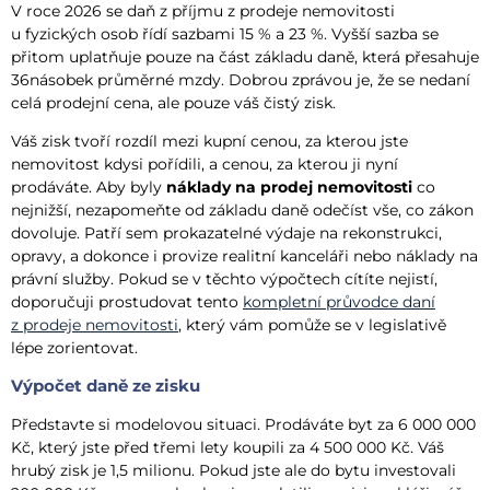
V roce 2026 se daň z příjmu z prodeje nemovitosti
u fyzických osob řídí sazbami 15 % a 23 %. Vyšší sazba se
přitom uplatňuje pouze na část základu daně, která přesahuje
36násobek průměrné mzdy. Dobrou zprávou je, že se nedaní
celá prodejní cena, ale pouze váš čistý zisk.
Váš zisk tvoří rozdíl mezi kupní cenou, za kterou jste
nemovitost kdysi pořídili, a cenou, za kterou ji nyní
prodáváte. Aby byly
náklady na prodej nemovitosti
co
nejnižší, nezapomeňte od základu daně odečíst vše, co zákon
dovoluje. Patří sem prokazatelné výdaje na rekonstrukci,
opravy, a dokonce i provize realitní kanceláři nebo náklady na
právní služby. Pokud se v těchto výpočtech cítíte nejistí,
doporučuji prostudovat tento
kompletní průvodce daní
z prodeje nemovitosti
, který vám pomůže se v legislativě
lépe zorientovat.
Výpočet daně ze zisku
Představte si modelovou situaci. Prodáváte byt za 6 000 000
Kč, který jste před třemi lety koupili za 4 500 000 Kč. Váš
hrubý zisk je 1,5 milionu. Pokud jste ale do bytu investovali