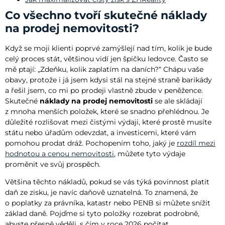
Co všechno tvoří skutečné náklady
na prodej nemovitosti?
Když se moji klienti poprvé zamýšlejí nad tím, kolik je bude
celý proces stát, většinou vidí jen špičku ledovce. Často se
mě ptají: „Zdeňku, kolik zaplatím na daních?“ Chápu vaše
obavy, protože i já jsem kdysi stál na stejné straně barikády
a řešil jsem, co mi po prodeji vlastně zbude v peněžence.
Skutečné
náklady na prodej nemovitosti
se ale skládají
z mnoha menších položek, které se snadno přehlédnou. Je
důležité rozlišovat mezi čistými výdaji, které prostě musíte
státu nebo úřadům odevzdat, a investicemi, které vám
pomohou prodat dráž. Pochopením toho, jaký je
rozdíl mezi
hodnotou a cenou nemovitosti
, můžete tyto výdaje
proměnit ve svůj prospěch.
Většina těchto nákladů, pokud se vás týká povinnost platit
daň ze zisku, je navíc daňově uznatelná. To znamená, že
o poplatky za právníka, katastr nebo PENB si můžete snížit
základ daně. Pojďme si tyto položky rozebrat podrobně,
abyste přesně věděli, s čím v roce 2026 počítat.