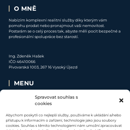
O MNĚ
Nabízím komplexní realitní služby díky kterým vám
pomohu prodat nebo pronajmout vaši nemovitost.
Postarám se o celý proces tak, abyste měli pocit bezpečné a
profesionální spolupráce bez starostí.
Ing. Zdeněk Hašek
IČO 46410066
Pivovarská 1003, 267 16 Vysoký Újezd
MENU
O MNĚ
Spravovat souhlas s
NABÍDKA
cookies
MOJE SLUŽBY
Abychom poskytli co nejlepší služby, používáme k ukládání a/nebo
KONTAKT
přístupu k informacím o zařízení, technologie jako jsou soubory
cookies. Souhlas s těmito technologiemi nám umožní zpracovávat