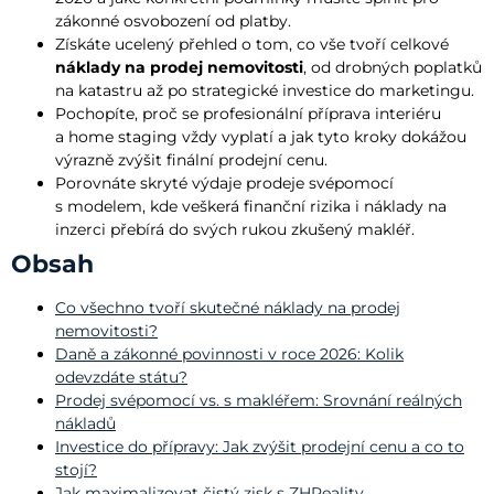
zákonné osvobození od platby.
Získáte ucelený přehled o tom, co vše tvoří celkové
náklady na prodej nemovitosti
, od drobných poplatků
na katastru až po strategické investice do marketingu.
Pochopíte, proč se profesionální příprava interiéru
a home staging vždy vyplatí a jak tyto kroky dokážou
výrazně zvýšit finální prodejní cenu.
Porovnáte skryté výdaje prodeje svépomocí
s modelem, kde veškerá finanční rizika i náklady na
inzerci přebírá do svých rukou zkušený makléř.
Obsah
Co všechno tvoří skutečné náklady na prodej
nemovitosti?
Daně a zákonné povinnosti v roce 2026: Kolik
odevzdáte státu?
Prodej svépomocí vs. s makléřem: Srovnání reálných
nákladů
Investice do přípravy: Jak zvýšit prodejní cenu a co to
stojí?
Jak maximalizovat čistý zisk s ZHReality