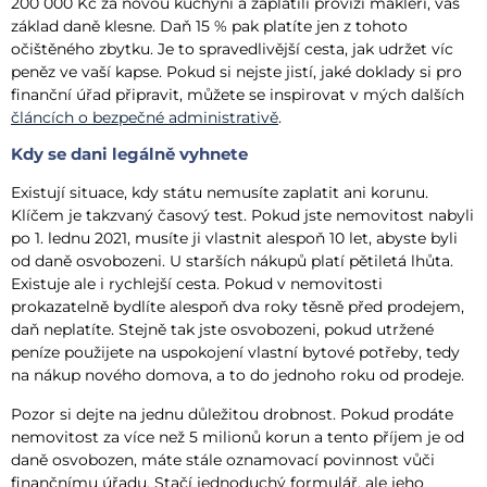
200 000 Kč za novou kuchyni a zaplatili provizi makléři, váš
základ daně klesne. Daň 15 % pak platíte jen z tohoto
očištěného zbytku. Je to spravedlivější cesta, jak udržet víc
peněz ve vaší kapse. Pokud si nejste jistí, jaké doklady si pro
finanční úřad připravit, můžete se inspirovat v mých dalších
článcích o bezpečné administrativě
.
Kdy se dani legálně vyhnete
Existují situace, kdy státu nemusíte zaplatit ani korunu.
Klíčem je takzvaný časový test. Pokud jste nemovitost nabyli
po 1. lednu 2021, musíte ji vlastnit alespoň 10 let, abyste byli
od daně osvobozeni. U starších nákupů platí pětiletá lhůta.
Existuje ale i rychlejší cesta. Pokud v nemovitosti
prokazatelně bydlíte alespoň dva roky těsně před prodejem,
daň neplatíte. Stejně tak jste osvobozeni, pokud utržené
peníze použijete na uspokojení vlastní bytové potřeby, tedy
na nákup nového domova, a to do jednoho roku od prodeje.
Pozor si dejte na jednu důležitou drobnost. Pokud prodáte
nemovitost za více než 5 milionů korun a tento příjem je od
daně osvobozen, máte stále oznamovací povinnost vůči
finančnímu úřadu. Stačí jednoduchý formulář, ale jeho