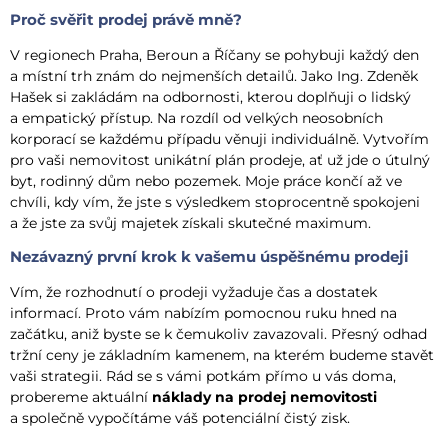
Proč svěřit prodej právě mně?
V regionech Praha, Beroun a Říčany se pohybuji každý den
a místní trh znám do nejmenších detailů. Jako Ing. Zdeněk
Hašek si zakládám na odbornosti, kterou doplňuji o lidský
a empatický přístup. Na rozdíl od velkých neosobních
korporací se každému případu věnuji individuálně. Vytvořím
pro vaši nemovitost unikátní plán prodeje, ať už jde o útulný
byt, rodinný dům nebo pozemek. Moje práce končí až ve
chvíli, kdy vím, že jste s výsledkem stoprocentně spokojeni
a že jste za svůj majetek získali skutečné maximum.
Nezávazný první krok k vašemu úspěšnému prodeji
Vím, že rozhodnutí o prodeji vyžaduje čas a dostatek
informací. Proto vám nabízím pomocnou ruku hned na
začátku, aniž byste se k čemukoliv zavazovali. Přesný odhad
tržní ceny je základním kamenem, na kterém budeme stavět
vaši strategii. Rád se s vámi potkám přímo u vás doma,
probereme aktuální
náklady na prodej nemovitosti
a společně vypočítáme váš potenciální čistý zisk.