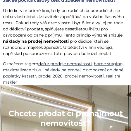
Jak se počítá časový test u zděděné nemovitosti?
U dědictví v přímé linii, tedy po rodičích či prarodičích, se
doba vlastnictví zůstavitele započítává do vašeho časového
testu. Pokud tedy váš otec vlastnil byt 8 let a vy jej po roce
od dědictví prodáte, splňujete desetiletou lhůtu pro
osvobození od daně z příjmu. Tento princip výrazně snižuje
náklady na prodej nemovitosti
pro dědice, kteří se
rozhodnou majetek zpeněžit. U dědictví v linii vedlejší,
například po sourozenci, toto pravidlo bohužel neplatí.
Označeno tagem
daň z prodeje nemovitosti
,
home staging
,
maximalizace zisku
,
náklady na prodej
,
osvobození od daně
,
poplatky katastr
,
prodej 2026
,
prodej nemovitostí
,
realitní
makléř
Chcete prodat či pronajmout
nemovitost?