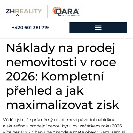
+420 601 381 719
Náklady na prodej
nemovitosti v roce
2026: Kompletní
přehled a jak
maximalizovat zisk
Věděli jste, že průměrný rozdíl mezi původní nabídkou
a skutečnou prodejní cenou bytu byl začátkem roku 2026
více než 11 %? Chápu, že z prodeje máte obavy. Sám jsem si