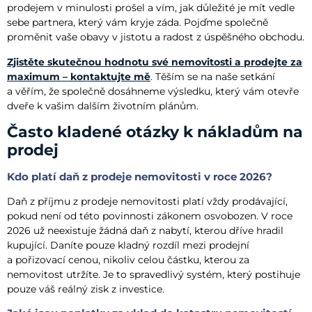
prodejem v minulosti prošel a vím, jak důležité je mít vedle
sebe partnera, který vám kryje záda. Pojďme společně
proměnit vaše obavy v jistotu a radost z úspěšného obchodu.
Zjistěte skutečnou hodnotu své nemovitosti a prodejte za
maximum – kontaktujte mě
. Těším se na naše setkání
a věřím, že společně dosáhneme výsledku, který vám otevře
dveře k vašim dalším životním plánům.
Často kladené otázky k nákladům na
prodej
Kdo platí daň z prodeje nemovitosti v roce 2026?
Daň z příjmu z prodeje nemovitosti platí vždy prodávající,
pokud není od této povinnosti zákonem osvobozen. V roce
2026 už neexistuje žádná daň z nabytí, kterou dříve hradil
kupující. Daníte pouze kladný rozdíl mezi prodejní
a pořizovací cenou, nikoliv celou částku, kterou za
nemovitost utržíte. Je to spravedlivý systém, který postihuje
pouze váš reálný zisk z investice.