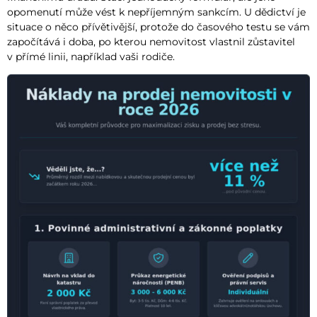
opomenutí může vést k nepříjemným sankcím. U dědictví je
situace o něco přívětivější, protože do časového testu se vám
započítává i doba, po kterou nemovitost vlastnil zůstavitel
v přímé linii, například vaši rodiče.