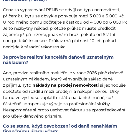
Cena za vypracování PENB se odvíjí od typu nemovitosti,
přičemž u bytu se obvykle pohybuje mezi 3 000 a 5 000 Kč.
U rodinného domu počítejte s částkou od 4 000 do 6 000 Kč.
Je to nezbytný náklad, protože průkaz musíte předložit
zájemci již při inzerci, jinak vám hrozí pokuta od Státní
energetické inspekce. Průkaz má platnost 10 let, pokud
nedojde k zásadní rekonstrukci.
Je provize realitní kanceláře daňově uznatelným
nákladem?
Ano, provize realitního makléře je v roce 2026 plně daňově
uznatelným nákladem, který vám snižuje základ daně
z příjmu. Tyto
náklady na prodej nemovitosti
si jednoduše
odečtete od rozdílu mezi prodejní a nákupní cenou. Díky
tomu ve výsledku zaplatíte státu na daních méně, což
částečně kompenzuje výdaje za profesionální služby.
Nezapomeňte si proto uschovat fakturu za zprostředkování
pro účely daňového přiznání.
Co se stane, když osvobození od daně nenahlásím
finančnímu úřadu včas?