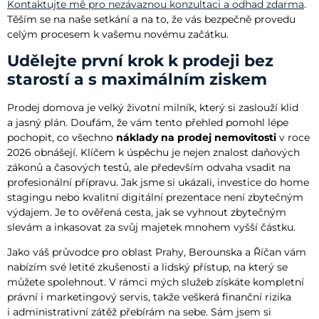
Kontaktujte mě pro nezávaznou konzultaci a odhad zdarma
.
Těším se na naše setkání a na to, že vás bezpečně provedu
celým procesem k vašemu novému začátku.
Udělejte první krok k prodeji bez
starostí a s maximálním ziskem
Prodej domova je velký životní milník, který si zaslouží klid
a jasný plán. Doufám, že vám tento přehled pomohl lépe
pochopit, co všechno
náklady na prodej nemovitosti
v roce
2026 obnášejí. Klíčem k úspěchu je nejen znalost daňových
zákonů a časových testů, ale především odvaha vsadit na
profesionální přípravu. Jak jsme si ukázali, investice do home
stagingu nebo kvalitní digitální prezentace není zbytečným
výdajem. Je to ověřená cesta, jak se vyhnout zbytečným
slevám a inkasovat za svůj majetek mnohem vyšší částku.
Jako váš průvodce pro oblast Prahy, Berounska a Říčan vám
nabízím své letité zkušenosti a lidský přístup, na který se
můžete spolehnout. V rámci mých služeb získáte kompletní
právní i marketingový servis, takže veškerá finanční rizika
i administrativní zátěž přebírám na sebe. Sám jsem si