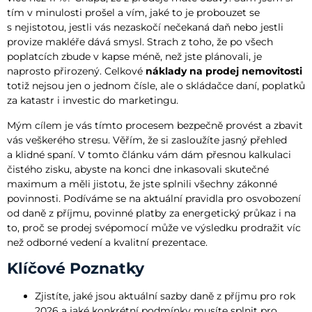
tím v minulosti prošel a vím, jaké to je probouzet se
s nejistotou, jestli vás nezaskočí nečekaná daň nebo jestli
provize makléře dává smysl. Strach z toho, že po všech
poplatcích zbude v kapse méně, než jste plánovali, je
naprosto přirozený. Celkové
náklady na prodej nemovitosti
totiž nejsou jen o jednom čísle, ale o skládačce daní, poplatků
za katastr i investic do marketingu.
Mým cílem je vás tímto procesem bezpečně provést a zbavit
vás veškerého stresu. Věřím, že si zasloužíte jasný přehled
a klidné spaní. V tomto článku vám dám přesnou kalkulaci
čistého zisku, abyste na konci dne inkasovali skutečné
maximum a měli jistotu, že jste splnili všechny zákonné
povinnosti. Podíváme se na aktuální pravidla pro osvobození
od daně z příjmu, povinné platby za energetický průkaz i na
to, proč se prodej svépomocí může ve výsledku prodražit víc
než odborné vedení a kvalitní prezentace.
Klíčové Poznatky
Zjistíte, jaké jsou aktuální sazby daně z příjmu pro rok
2026 a jaké konkrétní podmínky musíte splnit pro