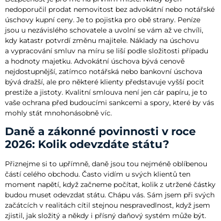
nedoporučil prodat nemovitost bez advokátní nebo notářské
úschovy kupní ceny. Je to pojistka pro obě strany. Peníze
jsou u nezávislého schovatele a uvolní se vám až ve chvíli,
kdy katastr potvrdí změnu majitele. Náklady na úschovu
a vypracování smluv na míru se liší podle složitosti případu
a hodnoty majetku. Advokátní úschova bývá cenově
nejdostupnější, zatímco notářská nebo bankovní úschova
bývá dražší, ale pro některé klienty představuje vyšší pocit
prestiže a jistoty. Kvalitní smlouva není jen cár papíru, je to
vaše ochrana před budoucími sankcemi a spory, které by vás
mohly stát mnohonásobně víc.
Daně a zákonné povinnosti v roce
2026: Kolik odevzdáte státu?
Přiznejme si to upřímně, daně jsou tou nejméně oblíbenou
částí celého obchodu. Často vidím u svých klientů ten
moment napětí, když začneme počítat, kolik z utržené částky
budou muset odevzdat státu. Chápu vás. Sám jsem při svých
začátcích v realitách cítil stejnou nespravedlnost, když jsem
zjistil, jak složitý a někdy i přísný daňový systém může být.