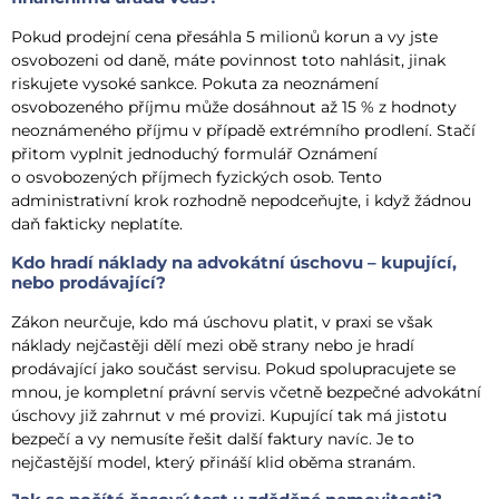
Pokud prodejní cena přesáhla 5 milionů korun a vy jste
osvobozeni od daně, máte povinnost toto nahlásit, jinak
riskujete vysoké sankce. Pokuta za neoznámení
osvobozeného příjmu může dosáhnout až 15 % z hodnoty
neoznámeného příjmu v případě extrémního prodlení. Stačí
přitom vyplnit jednoduchý formulář Oznámení
o osvobozených příjmech fyzických osob. Tento
administrativní krok rozhodně nepodceňujte, i když žádnou
daň fakticky neplatíte.
Kdo hradí náklady na advokátní úschovu – kupující,
nebo prodávající?
Zákon neurčuje, kdo má úschovu platit, v praxi se však
náklady nejčastěji dělí mezi obě strany nebo je hradí
prodávající jako součást servisu. Pokud spolupracujete se
mnou, je kompletní právní servis včetně bezpečné advokátní
úschovy již zahrnut v mé provizi. Kupující tak má jistotu
bezpečí a vy nemusíte řešit další faktury navíc. Je to
nejčastější model, který přináší klid oběma stranám.