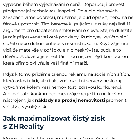
vypadne během vyjednávání o ceně. Doporučuji provést
předprodejní technickou inspekci. Pokud o drobných
závadách víme dopředu, můžeme je buď opravit, nebo na ně
férově upozornit. Tím bereme kupujícímu z ruky nejsilnější
argument pro dodatečné smlouvání o slevě. Stejně důležité
je mít připravené veškeré podklady. Půdorysy, vyúčtování
služeb nebo dokumentace k rekonstrukcím. Když zájemci
vidí, že máte vše v pořádku a nic neskrýváte, buduje to
důvěru. A důvěra je v realitách tou nejcennější komoditou,
která přímo ovlivňuje vaši finální marži.
Když k tomu přidáme cílenou reklamu na sociálních sítích,
která osloví i lidi, kteří aktivně inzertní servery nesledují,
vytvoříme kolem vaší nemovitosti zdravou konkurenci.
A právě tato konkurence mezi zájemci je tím nejlepším
nástrojem, jak
náklady na prodej nemovitosti
proměnit
v čistý a vysoký zisk.
Jak maximalizovat čistý zisk
s ZHReality
Možná se teď cítíte trochu zahlceni všemi těmi čísly