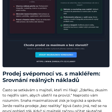
Prodej svépomocí vs. s makléřem:
Srovnání reálných nákladů
Často se setkávám s majiteli, kteří mi říkají: „Zdeňku, zkusím
to nejdřív sám, abych ušetřil na provizi.“ Naprosto vám
rozumím. Snaha maximalizovat zisk je logická a správná.
Jenže realita prodeje „bez realitky“ bývá často jiná, než se na
první pohled zdá. Když si majitelé začnou sčítat skutečné