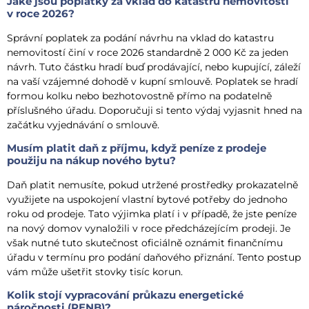
Jaké jsou poplatky za vklad do katastru nemovitostí
v roce 2026?
Správní poplatek za podání návrhu na vklad do katastru
nemovitostí činí v roce 2026 standardně 2 000 Kč za jeden
návrh. Tuto částku hradí buď prodávající, nebo kupující, záleží
na vaší vzájemné dohodě v kupní smlouvě. Poplatek se hradí
formou kolku nebo bezhotovostně přímo na podatelně
příslušného úřadu. Doporučuji si tento výdaj vyjasnit hned na
začátku vyjednávání o smlouvě.
Musím platit daň z příjmu, když peníze z prodeje
použiju na nákup nového bytu?
Daň platit nemusíte, pokud utržené prostředky prokazatelně
využijete na uspokojení vlastní bytové potřeby do jednoho
roku od prodeje. Tato výjimka platí i v případě, že jste peníze
na nový domov vynaložili v roce předcházejícím prodeji. Je
však nutné tuto skutečnost oficiálně oznámit finančnímu
úřadu v termínu pro podání daňového přiznání. Tento postup
vám může ušetřit stovky tisíc korun.
Kolik stojí vypracování průkazu energetické
náročnosti (PENB)?