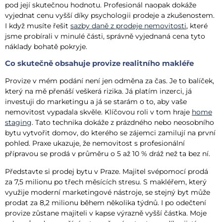
pod její skutečnou hodnotu. Profesionál naopak dokáže
vyjednat cenu vyšší díky psychologii prodeje a zkušenostem.
I když musíte řešit
sazby daně z prodeje nemovitosti
, které
jsme probírali v minulé části, správně vyjednaná cena tyto
náklady bohatě pokryje.
Co skutečně obsahuje provize realitního makléře
Provize v mém podání není jen odměna za čas. Je to balíček,
který na mě přenáší veškerá rizika. Já platím inzerci, já
investuji do marketingu a já se starám o to, aby vaše
nemovitost vypadala skvěle. Klíčovou roli v tom hraje
home
staging
. Tato technika dokáže z prázdného nebo neosobního
bytu vytvořit domov, do kterého se zájemci zamilují na první
pohled. Praxe ukazuje, že nemovitost s profesionální
přípravou se prodá v průměru o 5 až 10 % dráž než ta bez ní.
Představte si prodej bytu v Praze. Majitel svépomocí prodá
za 7,5 milionu po třech měsících stresu. S makléřem, který
využije moderní marketingové nástroje, se stejný byt může
prodat za 8,2 milionu během několika týdnů. I po odečtení
provize zůstane majiteli v kapse výrazně vyšší částka. Moje