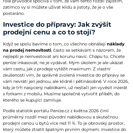
role průvodce spočívá v tom, že vám tento rozdíl zajistím,
zatímco vy si můžete užívat klidu a jistoty, že je o vše
postaráno.
Investice do přípravy: Jak zvýšit
prodejní cenu a co to stojí?
Když se spolu bavíme o tom, co všechno obnášejí
náklady
na prodej nemovitosti
, často se setkávám s názorem, že
nejlepší je neinvestovat ani korunu navíc. Chápu to. Chcete
peníze inkasovat, ne je vydávat. Mým úkolem je ale ukázat
vám cestu, jak z prodeje vytěžit maximum. Z vlastní
zkušenosti vím, že správně zvolená investice do přípravy se
vám nevrátí jen jednou, ale klidně i pětinásobně. V roce 2026,
kdy je trh nasycený nabídkami, už nestačí jen vyvěsit inzerát
s fotkami z mobilu. Musíme společně vytvořit příběh, do
kterého se kupující zamiluje.
Podle statistik portálu Peníze.cz z května 2026 činil
průměrný rozdíl mezi původní nabídkovou a skutečnou
prodejní cenou u bytů více než 11 %. To je obrovský prostor,
který můžete ztratit špatným prvním dojmem. Investice do