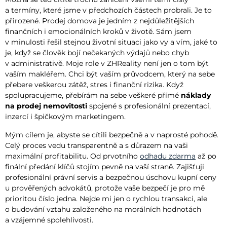
a termíny, které jsme v předchozích částech probrali. Je to
přirozené. Prodej domova je jedním z nejdůležitějších
finančních i emocionálních kroků v životě. Sám jsem
v minulosti řešil stejnou životní situaci jako vy a vím, jaké to
je, když se člověk bojí nečekaných výdajů nebo chyb
v administrativě. Moje role v ZHReality není jen o tom být
vaším makléřem. Chci být vaším průvodcem, který na sebe
přebere veškerou zátěž, stres i finanční rizika. Když
spolupracujeme, přebírám na sebe veškeré přímé
náklady
na prodej nemovitosti
spojené s profesionální prezentací,
inzercí i špičkovým marketingem.
Mým cílem je, abyste se cítili bezpečně a v naprosté pohodě.
Celý proces vedu transparentně a s důrazem na vaši
maximální profitabilitu. Od prvotního
odhadu zdarma
až po
finální předání klíčů stojím pevně na vaší straně. Zajišťuji
profesionální právní servis a bezpečnou úschovu kupní ceny
u prověřených advokátů, protože vaše bezpečí je pro mě
prioritou číslo jedna. Nejde mi jen o rychlou transakci, ale
o budování vztahu založeného na morálních hodnotách
a vzájemné spolehlivosti.