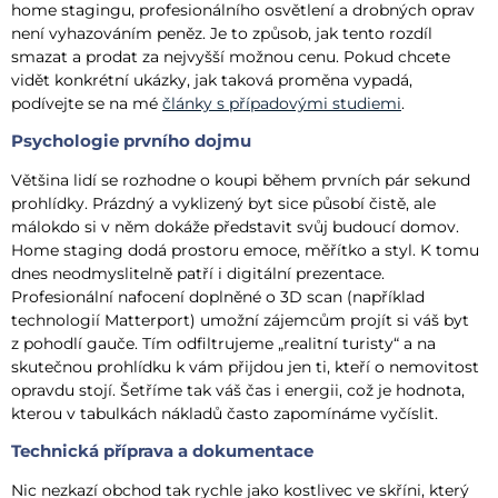
home stagingu, profesionálního osvětlení a drobných oprav
není vyhazováním peněz. Je to způsob, jak tento rozdíl
smazat a prodat za nejvyšší možnou cenu. Pokud chcete
vidět konkrétní ukázky, jak taková proměna vypadá,
podívejte se na mé
články s případovými studiemi
.
Psychologie prvního dojmu
Většina lidí se rozhodne o koupi během prvních pár sekund
prohlídky. Prázdný a vyklizený byt sice působí čistě, ale
málokdo si v něm dokáže představit svůj budoucí domov.
Home staging dodá prostoru emoce, měřítko a styl. K tomu
dnes neodmyslitelně patří i digitální prezentace.
Profesionální nafocení doplněné o 3D scan (například
technologií Matterport) umožní zájemcům projít si váš byt
z pohodlí gauče. Tím odfiltrujeme „realitní turisty“ a na
skutečnou prohlídku k vám přijdou jen ti, kteří o nemovitost
opravdu stojí. Šetříme tak váš čas i energii, což je hodnota,
kterou v tabulkách nákladů často zapomínáme vyčíslit.
Technická příprava a dokumentace
Nic nezkazí obchod tak rychle jako kostlivec ve skříni, který