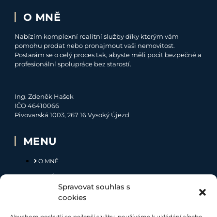
O MNĚ
Nabízím komplexní realitní služby díky kterým vám
pomohu prodat nebo pronajmout vaši nemovitost.
Postarám se o celý proces tak, abyste měli pocit bezpečné a
profesionální spolupráce bez starostí.
Ing. Zdeněk Hašek
IČO 46410066
Pivovarská 1003, 267 16 Vysoký Újezd
MENU
O MNĚ
NABÍDKA
Spravovat souhlas s
MOJE SLUŽBY
cookies
KONTAKT
Abychom poskytli co nejlepší služby, používáme k ukládání a/nebo