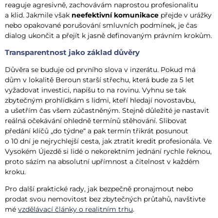
reaguje agresivně, zachovávám naprostou profesionalitu
a klid. Jakmile však
neefektivní komunikace
přejde v urážky
nebo opakované porušování smluvních podmínek, je čas
dialog ukončit a přejít k jasně definovaným právním krokům.
Transparentnost jako základ důvěry
Důvěra se buduje od prvního slova v inzerátu. Pokud má
dům v lokalitě Beroun starší střechu, která bude za 5 let
vyžadovat investici, napíšu to na rovinu. Vyhnu se tak
zbytečným prohlídkám s lidmi, kteří hledají novostavbu,
a ušetřím čas všem zúčastněným. Stejně důležité je nastavit
reálná očekávání ohledně termínů stěhování. Slibovat
předání klíčů „do týdne“ a pak termín třikrát posunout
o 10 dní je nejrychlejší cesta, jak ztratit kredit profesionála. Ve
Vysokém Újezdě si lidé o nekorektním jednání rychle řeknou,
proto sázím na absolutní upřímnost a čitelnost v každém
kroku.
Pro další praktické rady, jak bezpečně pronajmout nebo
prodat svou nemovitost bez zbytečných průtahů, navštivte
mé
vzdělávací články o realitním trhu
.