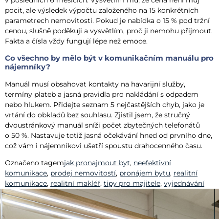
v posledních 6 měsících. Vysvětlím mu, že cena není můj
pocit, ale výsledek výpočtu založeného na 15 konkrétních
parametrech nemovitosti. Pokud je nabídka o 15 % pod tržní
cenou, slušně poděkuji a vysvětlím, proč ji nemohu přijmout.
Fakta a čísla vždy fungují lépe než emoce.
Co všechno by mělo být v komunikačním manuálu pro
nájemníky?
Manuál musí obsahovat kontakty na havarijní služby,
termíny plateb a jasná pravidla pro nakládání s odpadem
nebo hlukem. Přidejte seznam 5 nejčastějších chyb, jako je
vrtání do obkladů bez souhlasu. Zjistil jsem, že stručný
dvoustránkový manuál sníží počet zbytečných telefonátů
o 50 %. Nastavuje totiž jasná očekávání hned od prvního dne,
což vám i nájemníkovi ušetří spoustu drahocenného času.
Označeno tagem
jak pronajmout byt
,
neefektivní
komunikace
,
prodej nemovitostí
,
pronájem bytu
,
realitní
komunikace
,
realitní makléř
,
tipy pro majitele
,
vyjednávání