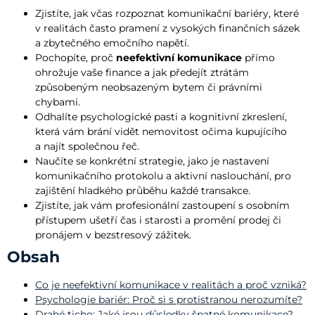
Zjistíte, jak včas rozpoznat komunikační bariéry, které
v realitách často pramení z vysokých finančních sázek
a zbytečného emočního napětí.
Pochopíte, proč
neefektivní komunikace
přímo
ohrožuje vaše finance a jak předejít ztrátám
způsobeným neobsazeným bytem či právními
chybami.
Odhalíte psychologické pasti a kognitivní zkreslení,
která vám brání vidět nemovitost očima kupujícího
a najít společnou řeč.
Naučíte se konkrétní strategie, jako je nastavení
komunikačního protokolu a aktivní naslouchání, pro
zajištění hladkého průběhu každé transakce.
Zjistíte, jak vám profesionální zastoupení s osobním
přístupem ušetří čas i starosti a promění prodej či
pronájem v bezstresový zážitek.
Obsah
Co je neefektivní komunikace v realitách a proč vzniká?
Psychologie bariér: Proč si s protistranou nerozumíte?
Drahé ticho: Jaké jsou důsledky špatné komunikace?