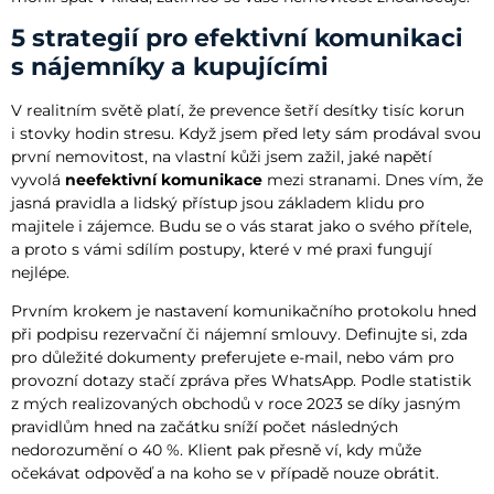
5 strategií pro efektivní komunikaci
s nájemníky a kupujícími
V realitním světě platí, že prevence šetří desítky tisíc korun
i stovky hodin stresu. Když jsem před lety sám prodával svou
první nemovitost, na vlastní kůži jsem zažil, jaké napětí
vyvolá
neefektivní komunikace
mezi stranami. Dnes vím, že
jasná pravidla a lidský přístup jsou základem klidu pro
majitele i zájemce. Budu se o vás starat jako o svého přítele,
a proto s vámi sdílím postupy, které v mé praxi fungují
nejlépe.
Prvním krokem je nastavení komunikačního protokolu hned
při podpisu rezervační či nájemní smlouvy. Definujte si, zda
pro důležité dokumenty preferujete e-mail, nebo vám pro
provozní dotazy stačí zpráva přes WhatsApp. Podle statistik
z mých realizovaných obchodů v roce 2023 se díky jasným
pravidlům hned na začátku sníží počet následných
nedorozumění o 40 %. Klient pak přesně ví, kdy může
očekávat odpověď a na koho se v případě nouze obrátit.