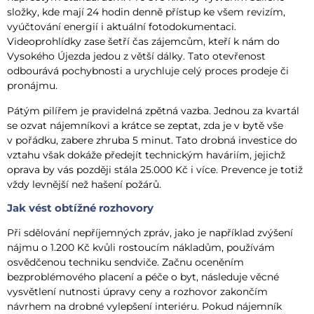
složky, kde mají 24 hodin denně přístup ke všem revizím,
vyúčtování energií i aktuální fotodokumentaci.
Videoprohlídky zase šetří čas zájemcům, kteří k nám do
Vysokého Újezda jedou z větší dálky. Tato otevřenost
odbourává pochybnosti a urychluje celý proces prodeje či
pronájmu.
Pátým pilířem je pravidelná zpětná vazba. Jednou za kvartál
se ozvat nájemníkovi a krátce se zeptat, zda je v bytě vše
v pořádku, zabere zhruba 5 minut. Tato drobná investice do
vztahu však dokáže předejít technickým haváriím, jejichž
oprava by vás později stála 25.000 Kč i více. Prevence je totiž
vždy levnější než hašení požárů.
Jak vést obtížné rozhovory
Při sdělování nepříjemných zpráv, jako je například zvýšení
nájmu o 1.200 Kč kvůli rostoucím nákladům, používám
osvědčenou techniku sendviče. Začnu oceněním
bezproblémového placení a péče o byt, následuje věcné
vysvětlení nutnosti úpravy ceny a rozhovor zakončím
návrhem na drobné vylepšení interiéru. Pokud nájemník