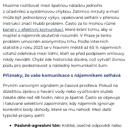
Musíme rozlišovat mezi špatnou náladou jednoho
z účastníků a systémovou chybou. Zatímco mrzutý e-mail
může být jednorázový výkyv, opakované selhání v přenosu
instrukcí značí hlubší problém. Často za to mohou různé
bariéry v efektivní komunikaci
, které brání tomu, aby si
majitel a nájemník skutečně rozuměli. V Praze je tento
problém umocněn anonymitou trhu. Podle interních
statistik z roku 2023 se v hlavním městě až 65 % nájemních
vztahů odehrává mezi lidmi, kteří se před podpisem smlouvy
nikdy neviděli. Chybí zde historická důvěra, což vytváří živnou
půdu pro podezíravost a následný komunikační šum.
Příznaky, že vaše komunikace s nájemníkem selhává
Prvním varovným signálem je časová prodleva. Pokud na
důležitou zprávu o havárii vody nebo vyúčtování služeb
čekáte déle než 48 hodin, něco je špatně. Často se objevuje
i takzvané selektivní zapomínání, kdy nájemník ignoruje
konkrétní body dohody, které se mu nehodí. Mezi další
typické projevy patří:
Pasivně-agresivní tón:
Krátké, úsečné odpovědi nebo