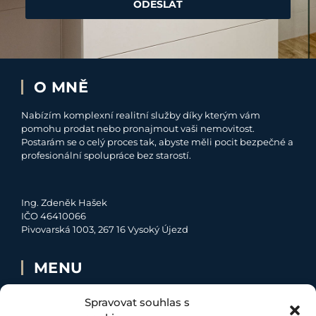
ODESLAT
O MNĚ
Nabízím komplexní realitní služby díky kterým vám
pomohu prodat nebo pronajmout vaši nemovitost.
Postarám se o celý proces tak, abyste měli pocit bezpečné a
profesionální spolupráce bez starostí.
Ing. Zdeněk Hašek
IČO 46410066
Pivovarská 1003, 267 16 Vysoký Újezd
MENU
O MNĚ
Spravovat souhlas s
NABÍDKA