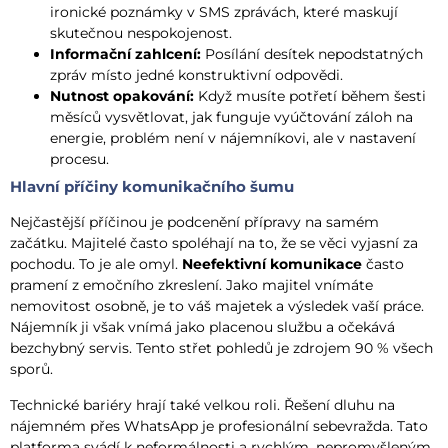
ironické poznámky v SMS zprávách, které maskují
skutečnou nespokojenost.
Informační zahlcení:
Posílání desítek nepodstatných
zpráv místo jedné konstruktivní odpovědi.
Nutnost opakování:
Když musíte potřetí během šesti
měsíců vysvětlovat, jak funguje vyúčtování záloh na
energie, problém není v nájemníkovi, ale v nastavení
procesu.
Hlavní příčiny komunikačního šumu
Nejčastější příčinou je podcenění přípravy na samém
začátku. Majitelé často spoléhají na to, že se věci vyjasní za
pochodu. To je ale omyl.
Neefektivní komunikace
často
pramení z emočního zkreslení. Jako majitel vnímáte
nemovitost osobně, je to váš majetek a výsledek vaší práce.
Nájemník ji však vnímá jako placenou službu a očekává
bezchybný servis. Tento střet pohledů je zdrojem 90 % všech
sporů.
Technické bariéry hrají také velkou roli. Řešení dluhu na
nájemném přes WhatsApp je profesionální sebevražda. Tato
platforma svádí k neformálnosti a rychlým, nepromyšleným