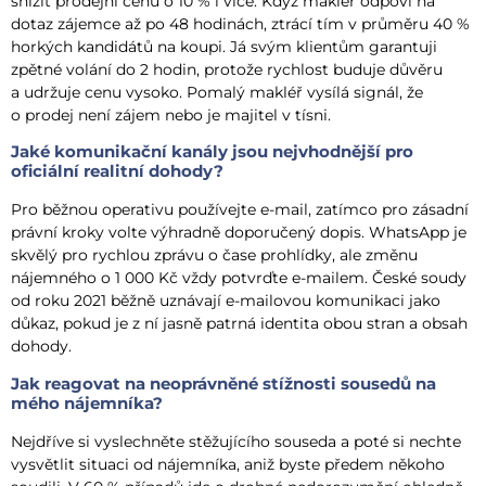
snížit prodejní cenu o 10 % i více. Když makléř odpoví na
dotaz zájemce až po 48 hodinách, ztrácí tím v průměru 40 %
horkých kandidátů na koupi. Já svým klientům garantuji
zpětné volání do 2 hodin, protože rychlost buduje důvěru
a udržuje cenu vysoko. Pomalý makléř vysílá signál, že
o prodej není zájem nebo je majitel v tísni.
Jaké komunikační kanály jsou nejvhodnější pro
oficiální realitní dohody?
Pro běžnou operativu používejte e-mail, zatímco pro zásadní
právní kroky volte výhradně doporučený dopis. WhatsApp je
skvělý pro rychlou zprávu o čase prohlídky, ale změnu
nájemného o 1 000 Kč vždy potvrďte e-mailem. České soudy
od roku 2021 běžně uznávají e-mailovou komunikaci jako
důkaz, pokud je z ní jasně patrná identita obou stran a obsah
dohody.
Jak reagovat na neoprávněné stížnosti sousedů na
mého nájemníka?
Nejdříve si vyslechněte stěžujícího souseda a poté si nechte
vysvětlit situaci od nájemníka, aniž byste předem někoho