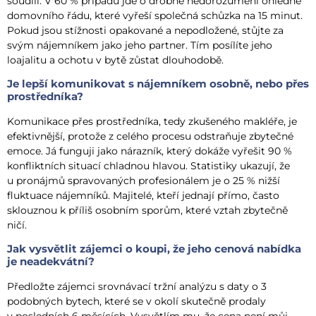
soudili. V 60 % případů jde o drobné nedorozumění ohledně
domovního řádu, které vyřeší společná schůzka na 15 minut.
Pokud jsou stížnosti opakované a nepodložené, stůjte za
svým nájemníkem jako jeho partner. Tím posílíte jeho
loajalitu a ochotu v bytě zůstat dlouhodobě.
Je lepší komunikovat s nájemníkem osobně, nebo přes
prostředníka?
Komunikace přes prostředníka, tedy zkušeného makléře, je
efektivnější, protože z celého procesu odstraňuje zbytečné
emoce. Já funguji jako nárazník, který dokáže vyřešit 90 %
konfliktních situací chladnou hlavou. Statistiky ukazují, že
u pronájmů spravovaných profesionálem je o 25 % nižší
fluktuace nájemníků. Majitelé, kteří jednají přímo, často
sklouznou k příliš osobním sporům, které vztah zbytečně
ničí.
Jak vysvětlit zájemci o koupi, že jeho cenová nabídka
je neadekvátní?
Předložte zájemci srovnávací tržní analýzu s daty o 3
podobných bytech, které se v okolí skutečně prodaly