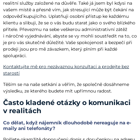
realitní služby založené na důvěře. Také já jsem byl kdysi na
vašem místě a přesně vím, jak stresující může být čekání na
odpověď kupujícího. Uplatňuji osobní přístup ke každému
klientu a slibuji, že se o vás budu starat jako o svého blízkého
přítele. Převezmu na sebe veškerou administrativní zátěž
i náročné vyjednávání, abyste se vy mohli soustředit na to, co
je pro vás skutečně důležité. Vaše spokojenost a bezpečí při
prodeji jsou pro mě závazkem, který plním při každé
spolupráci.
Kontaktujte mě pro nezávaznou konzultaci a prodejte bez
starostí
Těším se na naše setkání a věřím, že společně dosáhneme
výsledku, ze kterého budete mít upřímnou radost.
Často kladené otázky o komunikaci
v realitách
Co dělat, když nájemník dlouhodobě nereaguje na e-
maily ani telefonáty?
Pošlete okamžitě doporučený dopis s doručenkou na adresu