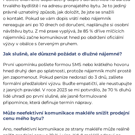
trvalého bydliště i na adresu pronajatého bytu. Je to jediný
právně uznatelný způsob, jak doložit, že jste se snažili
o kontakt. Pokud se vám dopis vrátí nebo nájemník
nereaguje ani po 10 dnech od doručení, naplánujte si osobní
návštěvu bytu. Z mé praxe vyplývá, že 85 % dříve mlčících
nájemníků začne komunikovat hned po obdržení oficiální
výzvy v obálce s červeným pruhem.
Jak slušně, ale důrazně požádat o dlužné nájemné?
První upomínku pošlete formou SMS nebo krátkého hovoru
hned druhý den po splatnosti, protože nájemník mohl prostě
jen zapomenout. Pokud peníze nedorazí do 3 dnů, zašlete
formální předžalobní výzvu. Buďte empatičtí, ale neustupujte
z jasných pravidel. V roce 2023 se mi potvrdilo, že 70 % dluhů
lidé uhradí po první slušné, ale jasně formulované
připomínce, která definuje termín nápravy.
Může neefektivní komunikace makléře snížit prodejní
cenu mého bytu?
Ano, neefektivní komunikace ze strany makléře může reálně