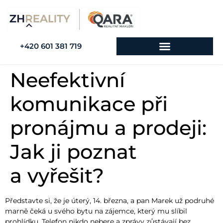
+420 601 381 719
Neefektivní
komunikace při
pronájmu a prodeji:
Jak ji poznat
a vyřešit?
Představte si, že je úterý, 14. března, a pan Marek už podruhé
marně čeká u svého bytu na zájemce, který mu slíbil
prohlídku. Telefon nikdo nebere a zprávy zůstávají bez