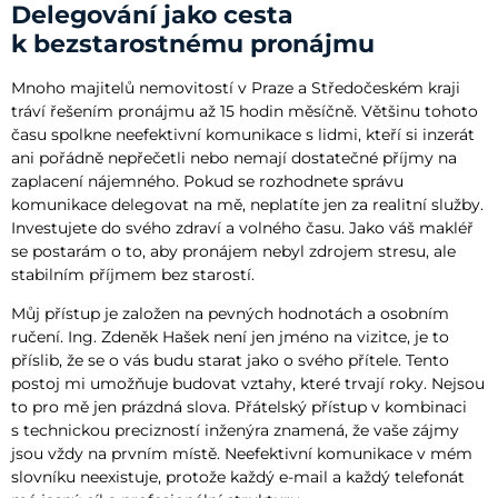
Delegování jako cesta
k bezstarostnému pronájmu
Mnoho majitelů nemovitostí v Praze a Středočeském kraji
tráví řešením pronájmu až 15 hodin měsíčně. Většinu tohoto
času spolkne neefektivní komunikace s lidmi, kteří si inzerát
ani pořádně nepřečetli nebo nemají dostatečné příjmy na
zaplacení nájemného. Pokud se rozhodnete správu
komunikace delegovat na mě, neplatíte jen za realitní služby.
Investujete do svého zdraví a volného času. Jako váš makléř
se postarám o to, aby pronájem nebyl zdrojem stresu, ale
stabilním příjmem bez starostí.
Můj přístup je založen na pevných hodnotách a osobním
ručení. Ing. Zdeněk Hašek není jen jméno na vizitce, je to
příslib, že se o vás budu starat jako o svého přítele. Tento
postoj mi umožňuje budovat vztahy, které trvají roky. Nejsou
to pro mě jen prázdná slova. Přátelský přístup v kombinaci
s technickou precizností inženýra znamená, že vaše zájmy
jsou vždy na prvním místě. Neefektivní komunikace v mém
slovníku neexistuje, protože každý e-mail a každý telefonát