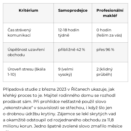
Kritérium
Samoprodejce
Profesionální
makléř
Čas strávený
12-18 hodin
0 hodin
komunikací
týdně
(řeším za vás)
Úspěšnost uzavření
přibližně 42 %
přes 96 %
obchodu
Úroveň stresu (škála
9 (velmi
2 (klidný
1-10)
vysoký)
průběh)
Případová studie z března 2023 v Říčanech ukazuje, jak
křehký proces to je. Majitel rodinného domu se rozhodl
prodávat sám. Při prohlídce nešťastně použil slovo
„rekonstrukce“ v souvislosti se střechou, i když šlo jen
o drobnou údržbu krytiny. Zájemce se lekl skrytých vad
a okamžitě odstoupil od rozjednaného obchodu za 11,8
milionu korun. Jedno špatně zvolené slovo zmařilo měsíce