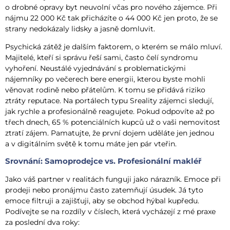
o drobné opravy byt neuvolní včas pro nového zájemce. Při
nájmu 22 000 Kč tak přicházíte o 44 000 Kč jen proto, že se
strany nedokázaly lidsky a jasně domluvit.
Psychická zátěž je dalším faktorem, o kterém se málo mluví.
Majitelé, kteří si správu řeší sami, často čelí syndromu
vyhoření. Neustálé vyjednávání s problematickými
nájemníky po večerech bere energii, kterou byste mohli
věnovat rodině nebo přátelům. K tomu se přidává riziko
ztráty reputace. Na portálech typu Sreality zájemci sledují,
jak rychle a profesionálně reagujete. Pokud odpovíte až po
třech dnech, 65 % potenciálních kupců už o vaši nemovitost
ztratí zájem. Pamatujte, že první dojem uděláte jen jednou
a v digitálním světě k tomu máte jen pár vteřin.
Srovnání: Samoprodejce vs. Profesionální makléř
Jako váš partner v realitách funguji jako nárazník. Emoce při
prodeji nebo pronájmu často zatemňují úsudek. Já tyto
emoce filtruji a zajišťuji, aby se obchod hýbal kupředu.
Podívejte se na rozdíly v číslech, která vycházejí z mé praxe
za poslední dva roky: