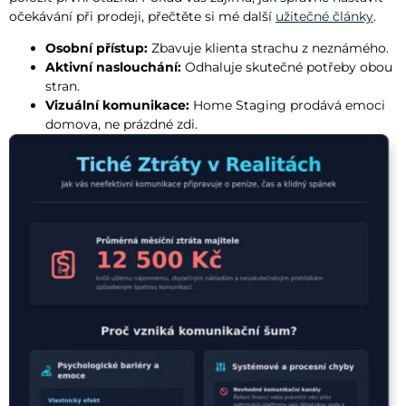
očekávání při prodeji, přečtěte si mé další
užitečné články
.
Osobní přístup:
Zbavuje klienta strachu z neznámého.
Aktivní naslouchání:
Odhaluje skutečné potřeby obou
stran.
Vizuální komunikace:
Home Staging prodává emoci
domova, ne prázdné zdi.