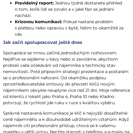
Pravidelný report:
Jednou týdně dostanete přehled
o tom, kolik lidí se ozvalo a v jaké fázi se jednání
nachází.
Krizovou komunikaci:
Pokud nastane problém
s platbou nebo opravou v bytě, řeším to okamžitě za
vás.
Jak začít spolupracovat ještě dnes
Spolupráce se mnou začíná jednoduchým rozhovorem.
Nejdříve se sejdeme u kávy nebo si zavoláme, abychom
probrali vaše očekávání od nájemníka a technický stav
nemovitosti. Poté připravím strategii prezentace a postarám
se o profesionální nafocení. Od okamžiku podpisu
zprostředkovatelské smlouvy do převzetí klíčů novým
nájemníkem obvykle neuplyne více než 21 dní. Moje reference
od klientů z lokalit jako Praha 4, Praha 10 nebo Kladno
potvrzují, že rychlost jde ruku v ruce s kvalitou výběru.
Správně nastavená komunikace je klíč k nejvyšší dosažitelné
ceně nájemného a k dlouhodobě udržitelným vztahům. Když
nájemník cítí profesionální přístup, chová se k vašemu
majetku s větší úctou. Nechte starosti s telefony a e-maily na