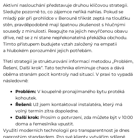
Aktivní naslouchání představuje druhou klíčovou strategii.
Sledujte pozorně to, co zájemce neříká nahlas. Pokud se
mladý pár při prohlídce v Berouně třikrát zeptá na tloušťku
stěn, pravděpodobně mají špatnou zkušenost s hlučnými
sousedy z minulosti. Reagujte na jejich nevyřčenou obavu
dříve, než se z ní stane nepřekonatelná překážka obchodu.
Tímto přístupem budujete vztah založený na empatii
a hlubokém porozumění jejich potřebám.
Třetí strategií je strukturování informací metodou „Problém,
Řešení, Další krok“. Tato technika eliminuje chaos a dává
oběma stranám pocit kontroly nad situací. V praxi to vypadá
následovně:
Problém:
V koupelně pronajímaného bytu protéká
kohoutek.
Řešení:
Už jsem kontaktoval instalatéra, který má
volný termín zítra dopoledne.
Další krok:
Prosím o potvrzení, zda můžete být v 10:00
doma a řemeslníka vpustit.
Využití moderních technologií pro transparentnost je dnes
naprostým standardem. Pro své klienty vytvářím sdílené