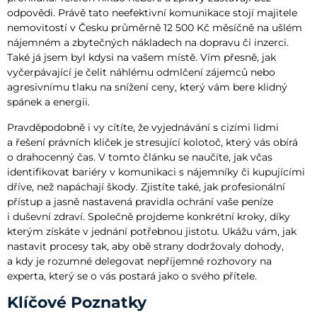
odpovědi. Právě tato neefektivní komunikace stojí majitele
nemovitostí v Česku průměrně 12 500 Kč měsíčně na ušlém
nájemném a zbytečných nákladech na dopravu či inzerci.
Také já jsem byl kdysi na vašem místě. Vím přesně, jak
vyčerpávající je čelit náhlému odmlčení zájemců nebo
agresivnímu tlaku na snížení ceny, který vám bere klidný
spánek a energii.
Pravděpodobně i vy cítíte, že vyjednávání s cizími lidmi
a řešení právních kliček je stresující kolotoč, který vás obírá
o drahocenný čas. V tomto článku se naučíte, jak včas
identifikovat bariéry v komunikaci s nájemníky či kupujícími
dříve, než napáchají škody. Zjistíte také, jak profesionální
přístup a jasně nastavená pravidla ochrání vaše peníze
i duševní zdraví. Společně projdeme konkrétní kroky, díky
kterým získáte v jednání potřebnou jistotu. Ukážu vám, jak
nastavit procesy tak, aby obě strany dodržovaly dohody,
a kdy je rozumné delegovat nepříjemné rozhovory na
experta, který se o vás postará jako o svého přítele.
Klíčové Poznatky