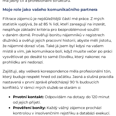
má jasný cíl a profesionální strukturu.
Moje role jako vašeho komunikačního partnera
Filtrace zájemců je nejdůležitější částí mé práce. Z mých
statistik vyplývá, že až 85 % lidí, kteří zareagují na inzerát,
nesplňuje základní kritéria pro bezproblémové soužití
v daném domě. Prověřuji bonitu nájemníků v registrech
dlužníků a ověřuji jejich pracovní historii, abyste měli jistotu,
že nájemné dorazí včas. Také já jsem byl kdysi na vašem
místě a vím, jak komunikace bolí, když musíte večer po práci
vysvětlovat po desáté to samé člověku, který nakonec na
prohlídku ani nedorazí.
Zajišťuji, aby veškerá korespondence měla profesionální tón,
který buduje respekt hned od začátku. Jasná a slušná pravidla
nastavená v první zprávě předcházejí 90 % budoucích
konfliktů. V rámci mých služeb se starám o:
Prvotní kontakt:
Odpovídám na dotazy do 120 minut
od jejich přijetí.
Prověření bonity:
Každý vážný zájemce prochází
kontrolou v insolvenčním rejstříku a databázi exekucí.