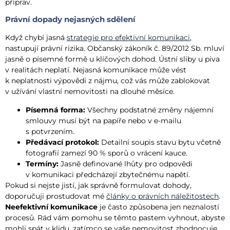
příprav.
Právní dopady nejasných sdělení
Když chybí jasná
strategie pro efektivní komunikaci
,
nastupují právní rizika. Občanský zákoník č. 89/2012 Sb. mluví
jasně o písemné formě u klíčových dohod. Ústní sliby u piva
v realitách neplatí. Nejasná komunikace může vést
k neplatnosti výpovědi z nájmu, což vás může zablokovat
v užívání vlastní nemovitosti na dlouhé měsíce.
Písemná forma:
Všechny podstatné změny nájemní
smlouvy musí být na papíře nebo v e-mailu
s potvrzením.
Předávací protokol:
Detailní soupis stavu bytu včetně
fotografií zamezí 90 % sporů o vrácení kauce.
Termíny:
Jasně definované lhůty pro odpovědi
v komunikaci předcházejí zbytečnému napětí.
Pokud si nejste jistí, jak správně formulovat dohody,
doporučuji prostudovat mé
články o právních náležitostech
.
Neefektivní komunikace
je často způsobena jen neznalostí
procesů. Rád vám pomohu se těmto pastem vyhnout, abyste
mohli spát v klidu, zatímco se vaše nemovitost zhodnocuje.