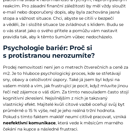
reakcím. Pro zásadní finanční záležitosti by měl vždy sloužit
e-mail nebo doporučený dopis, aby byla zachována jasná
stopa a vážnost situace. Chci, abyste se cítili v bezpečí
a věděli, že i složité situace lze zvládnout s klidem. Budu se
o vás starat jako o svého přítele a pomůžu vám nastavit
pravidla tak, aby k těmto šumům vůbec nedocházelo.
Psychologie bariér: Proč si
s protistranou nerozumíte?
Prodej nemovitosti není jen o metrech čtverečních a ceně za
m2. Je to hluboce psychologický proces, kde se střetávají
sny, obavy a celoživotní úspory. Také já jsem byl kdysi na
vašem místě a vím, jak frustrující je pocit, když mluvíte jinou
řečí než zájemce o váš dům. Za tímto nesouladem často stojí
kognitivní zkreslení. Nejsilnějším z nich je takzvaný
vlastnický efekt. Majitelé kvůli citové vazbě oceňují svůj byt
průměrně o 15 % výše, než je jeho reálná tržní hodnota.
Pokud s tímto faktem makléř neumí citlivě pracovat, vzniká
neefektivní komunikace
, která vede k měsícům marného
čekání na kupce a následné frustraci.