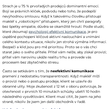
Strach je u 75 % prvořadých prodejců dominantní emocí.
Bojí se právních kliček, podvodu nebo toho, že podepíší
nevýhodnou smlouvu. Když k takovému člověku přistoupí
makléř s „robotickým“ přístupem, který jen chrlí paragrafy
bez špetky empatie, důvěra se okamžitě hroutí. Podle studií,
které zkoumají
psychologii efektivní komunikace
, je pro
úspěšné pochopení klíčové aktivní naslouchání a vnímání
celého kontextu situace, nikoliv jen strohá výměna informací.
Bezpečí a klid jsou pro mě prioritou. Proto se o vás chci
starat jako o svého přítele. Přítel vám nelže, aby získal provizi;
přítel vám narovinu ukáže realitu trhu a provede vás
procesem bez zbytečného stresu.
Často se setkávám s tím, že
neefektivní komunikace
pramení z nedostatku transparentnosti. Když makléř mlží
o provizi nebo o postupu prodeje, klient se uzavře do
obranné ulity. Moje zkušenost z 12 let v oboru potvrzuje, že
otevřenost v prvních 10 minutách schůzky ušetří 10 hodin
následného vysvětlování. Klient musí cítit, že jsem na jeho
straně, nikoliv že jsem jen další obchodník v řadě.