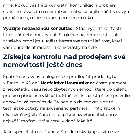
mně. Pokud vás trápí konkrétní komunikační problém
s vaším stávajícím nájemníkem nebo se bojíte začít s novým
pronájmem, nabízím vám pomocnou ruku.
Využijte nezávaznou konzultaci.
Stačí vyplnit kontaktní
formulář nebo mi zavolat. Společně najdeme cestu, jak
z vašeho pronájmu udělat bezstarostnou záležitost, která
vám bude dělat radost, nikoliv vrásky na čele.
Získejte kontrolu nad prodejem své
nemovitosti ještě dnes
Špatně nastavený dialog může prodloužit prodej bytu
v Praze i o 45 dní.
Neefektivní komunikace
často pramení
z nedostatku času nebo zbytečných emocí, které do celého
procesu přirozeně vkládáte. Stačí však zavést přísné pravidlo
odpovědi zájemcům do 24 hodin a delegovat složité
technické dotazy na zkušeného partnera. Tímto krokem
okamžitě zvýšíte šanci na úspěšné uzavření obchodu za
nejvyšší možnou tržní cenu v dané lokalitě.
Jako specialista na Prahu a Středočeský kraj stavím své