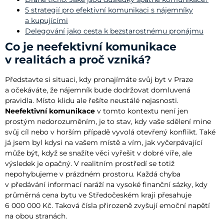
5 strategií pro efektivní komunikaci s nájemníky
a kupujícími
Delegování jako cesta k bezstarostnému pronájmu
Co je neefektivní komunikace
v realitách a proč vzniká?
Představte si situaci, kdy pronajímáte svůj byt v Praze
a očekáváte, že nájemník bude dodržovat domluvená
pravidla. Místo klidu ale řešíte neustálé nejasnosti.
Neefektivní komunikace
v tomto kontextu není jen
prostým nedorozuměním, je to stav, kdy vaše sdělení mine
svůj cíl nebo v horším případě vyvolá otevřený konflikt. Také
já jsem byl kdysi na vašem místě a vím, jak vyčerpávající
může být, když se snažíte věci vyřešit v dobré víře, ale
výsledek je opačný. V realitním prostředí se totiž
nepohybujeme v prázdném prostoru. Každá chyba
v předávání informací naráží na vysoké finanční sázky, kdy
průměrná cena bytu ve Středočeském kraji přesahuje
6 000 000 Kč. Taková čísla přirozeně zvyšují emoční napětí
na obou stranách.