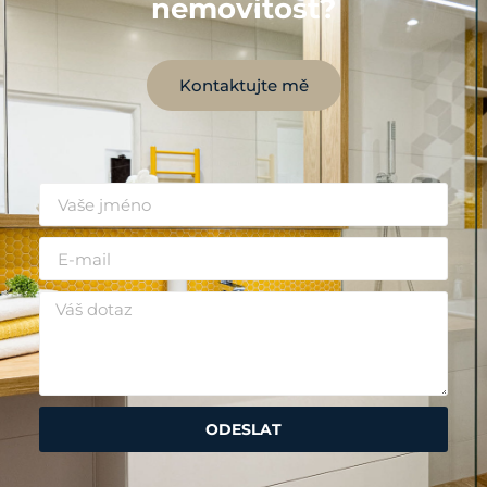
nemovitost?
Kontaktujte mě
ODESLAT