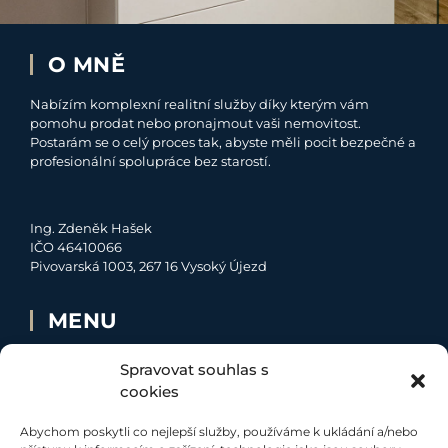
O MNĚ
Nabízím komplexní realitní služby díky kterým vám
pomohu prodat nebo pronajmout vaši nemovitost.
Postarám se o celý proces tak, abyste měli pocit bezpečné a
profesionální spolupráce bez starostí.
Ing. Zdeněk Hašek
IČO 46410066
Pivovarská 1003, 267 16 Vysoký Újezd
MENU
O MNĚ
Spravovat souhlas s
NABÍDKA
cookies
MOJE SLUŽBY
Abychom poskytli co nejlepší služby, používáme k ukládání a/nebo
KONTAKT