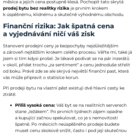
měsíce a jejich cena postupně klesá. Pochopit tato skrytá
prodej bytu bez realitky rizika
je prvním krokem
k úspěšnému, klidnému a skutečně výhodnému obchodu.
Finanční rizika: Jak špatná cena
a vyjednávání ničí váš zisk
Stanovení prodejní ceny je bezpochyby nejdůležitějším
a zároveň nejtěžším krokem celého procesu. Věřte mi, také já
jsem si tím kdysi prošel. Je lákavé podívat se na pár inzerátů
v okolí, přidat trochu „za sentiment“ a cenu jednoduše střelit
od boku. Právě zde se ale skrývá největší finanční past, která
vás může připravit o statisíce korun.
Při prodeji bytu na vlastní pěst existují dvě hlavní cesty ke
ztrátě:
Příliš vysoká cena:
Váš byt se na realitních serverech
stane „ležákem“. Po prvních týdnech zájem opadne
a kupující začnou spekulovat, co je s nemovitostí
špatně. Po měsících neúspěšného prodeje budete
muset cenu skokově snížit, často i pod její skutečnou