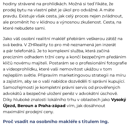
hodiny strávené na prohlídkách. Možná si teď říkáte, že
prodej bytu na vlastní pěst je úkol pro odvážné. A máte
pravdu. Existuje však cesta, jak celý proces nejen zvládnout,
ale proměnit ho v klidnou a výnosnou zkušenost. Cesta, na
které nebudete sami.
Jako váš osobní realitní makléř přebírám veškerou zátěž na
svá bedra. V ZHReality to pro mě neznamená jen inzerát
a pár telefonátů. Je to komplexní služba, která začíná
precizním odhadem tržní ceny a končí bezpečným předáním
klíčů novému majiteli. Postarám se o profesionální fotografie
a videoprohlídku, které vaši nemovitost ukážou v tom
nejlepším světle. Připravím marketingovou strategii na míru
a zajistím, aby se o vaší nabídce dozvěděli ti správní kupující.
Samozřejmostí je kompletní právní servis od prověřených
advokátů a bezpečné uložení peněz v advokátní úschově.
Díky hluboké znalosti lokálního trhu v oblastech jako
Vysoký
Újezd, Beroun a Praha-západ
vím, jak dosáhnout
maximální prodejní ceny.
Proč vsadit na osobního makléře s titulem Ing.