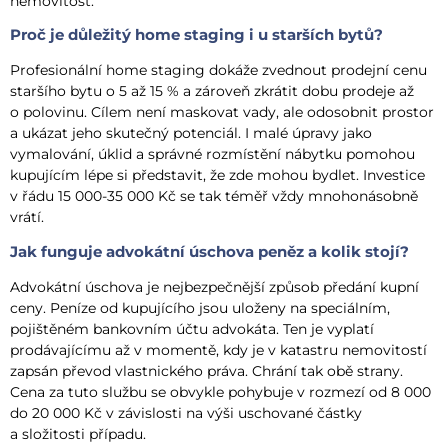
nemovitost.
Proč je důležitý home staging i u starších bytů?
Profesionální home staging dokáže zvednout prodejní cenu
staršího bytu o 5 až 15 % a zároveň zkrátit dobu prodeje až
o polovinu. Cílem není maskovat vady, ale odosobnit prostor
a ukázat jeho skutečný potenciál. I malé úpravy jako
vymalování, úklid a správné rozmístění nábytku pomohou
kupujícím lépe si představit, že zde mohou bydlet. Investice
v řádu 15 000-35 000 Kč se tak téměř vždy mnohonásobně
vrátí.
Jak funguje advokátní úschova peněz a kolik stojí?
Advokátní úschova je nejbezpečnější způsob předání kupní
ceny. Peníze od kupujícího jsou uloženy na speciálním,
pojištěném bankovním účtu advokáta. Ten je vyplatí
prodávajícímu až v momentě, kdy je v katastru nemovitostí
zapsán převod vlastnického práva. Chrání tak obě strany.
Cena za tuto službu se obvykle pohybuje v rozmezí od 8 000
do 20 000 Kč v závislosti na výši uschované částky
a složitosti případu.