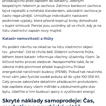
prodávajícího před zápisem do katastru. Jediným
bezpečným řešením je úschova. Zatímco bankovní úschova
bývá nejdražší a notářská standardem, advokátní úschova je
často nejpružnější. Umožňuje individuální nastavení
podmínek výplaty, které přesně kopírují kroky dohodnuté
v kupní smlouvě. Peníze jsou uvolněny až ve chvíli, kdy je na
listu vlastnictví zapsán nový majitel.
Katastr nemovitostí a lhůty
Po podání návrhu na vklad se na listu vlastnictví objeví
tzv. „plomba“. Od té chvíle běží 20denní ochranná lhůta,
během které katastr informuje všechny účastníky řízení. Je
klíčové tento proces sledovat. Nezapomeňte také, že ze
zákona máte povinnost předat kupujícímu Průkaz
energetické náročnosti budovy (PENB). Pokud tak neučiníte,
hrozí vám jako fyzické osobě pokuta až do výše 100 000 Kč.
Celý proces zakončete detailním předávacím protokolem,
kde zapíšete stavy všech měřidel a zdokumentujete stav
bytu. Ušetříte si tím budoucí spory o vyúčtování energií.
Skryté náklady samoprodeje: Čas,