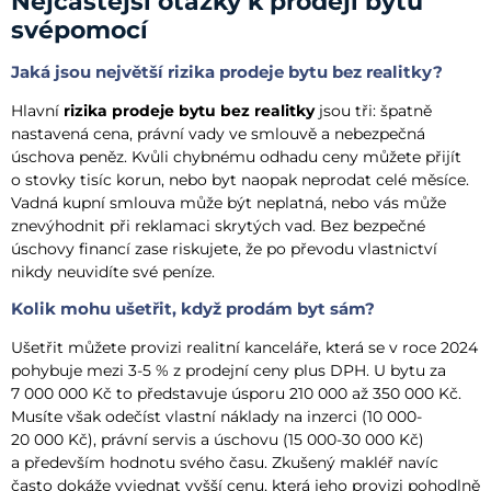
Nejčastější otázky k prodeji bytu
svépomocí
Jaká jsou největší rizika prodeje bytu bez realitky?
Hlavní
rizika prodeje bytu bez realitky
jsou tři: špatně
nastavená cena, právní vady ve smlouvě a nebezpečná
úschova peněz. Kvůli chybnému odhadu ceny můžete přijít
o stovky tisíc korun, nebo byt naopak neprodat celé měsíce.
Vadná kupní smlouva může být neplatná, nebo vás může
znevýhodnit při reklamaci skrytých vad. Bez bezpečné
úschovy financí zase riskujete, že po převodu vlastnictví
nikdy neuvidíte své peníze.
Kolik mohu ušetřit, když prodám byt sám?
Ušetřit můžete provizi realitní kanceláře, která se v roce 2024
pohybuje mezi 3-5 % z prodejní ceny plus DPH. U bytu za
7 000 000 Kč to představuje úsporu 210 000 až 350 000 Kč.
Musíte však odečíst vlastní náklady na inzerci (10 000-
20 000 Kč), právní servis a úschovu (15 000-30 000 Kč)
a především hodnotu svého času. Zkušený makléř navíc
často dokáže vyjednat vyšší cenu, která jeho provizi pohodlně