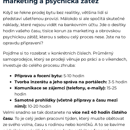
marketing a psychická zátěž
Když se řekne prodej bytu bez realitky, většina lidí si
představí ušetřenou provizi. Málokdo si ale spočítá skutečné
náklady, které nejsou vidět na bankovním účtu. Jde o desítky
hodin vašeho času, tisíce korun za marketing a obrovskou
psychickou zátěž, kterou s sebou celý proces nese. Jste na to
opravdu připraveni?
Pojďme si to rozebrat v konkrétních číslech. Průměrný
samoprodejce, který se prodeji věnuje po práci a o víkendech,
investuje do celého procesu zhruba:
Příprava a focení bytu:
5-10 hodin
Tvorba inzerátu a jeho správa na portálech:
3-5 hodin
Komunikace se zájemci (telefony, e-maily):
15-25
hodin
Samotné prohlídky (včetně přípravy a času mezi
nimi):
10-20 hodin
Velmi snadno se tak dostanete na
více než 40 hodin čistého
času
. To je celý jeden pracovní týden, který musíte obětovat
ze svého volna, času s rodinou nebo koníčků. A to se bavíme