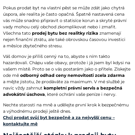
Pokus prodat byt na vlastní pěst se může zdát jako chytrá
úspora, ale realita je často opačná. Špatně nastavená cena
vás může snadno připravit o statisíce korun a skryté právní
vady mohou celý obchod zkomplikovat nebo i zmařit.
Všechna tato
prodej bytu bez realitky rizika
znamenají
nejen finanční ztrátu, ale také obrovskou časovou investici
a měsíce zbytečného stresu.
Váš domov je příliš cenný na to, abyste s ním takto
hazardovali. Chápu vaše obavy, protože i já jsem byl kdysi na
vašem místě. Proto se o vás postarám jako o přítele. Získejte
ode mě
odborný odhad ceny nemovitosti zcela zdarma
a mějte jistotu, že prodáváte za maximum. V mé službě je
navíc vždy zahrnut
kompletní právní servis a bezpečná
advokátní úschova
, které ochrání vaše peníze i nervy.
Nechte starosti na mně a udělejte první krok k bezpečnému
a výhodnému prodeji ještě dnes.
Chci prodat svůj byt bezpečně a za nejvyšší cenu –
kontaktujte mě