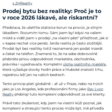
s ZHReality
Prodej bytu bez realitky: Proč je to
v roce 2026 lákavé, ale riskantní?
Představa, že ušetříte statisíce korun na provizi, je silným
lákadlem. Rozumím tomu. Sám jsem byl kdysi na vašem
místě a viděl jsem v prodeji „na vlastní pěst“ příležitost, jak si
v kapse nechat více peněz. Jenže realita je často složitější.
Prodat byt bez realitky totiž neznamená jen podat inzerát
a čekat na telefon. Znamená to, že na sebe dobrovolně
přebíráte plnou odpovědnost marketéra, obchodníka,
právníka i vyjednavače. Kompletní
úloha realitního makléře
,
která vyžaduje stovky hodin práce a hluboké znalosti trhu,
najednou leží jen na vašich bedrech.
Tento princip platí globálně – ať už v Praze, nebo na trzích
jako je Los Angeles, kde profesionální firmy jako
Ray Lyon
Realty
přebírají tuto komplexní odpovědnost za své klienty.
Právě tato zkušenost, kdy jsem na vlastní kůži poznal, jak
komplexní a stresující tento proces může být, mě přivedla