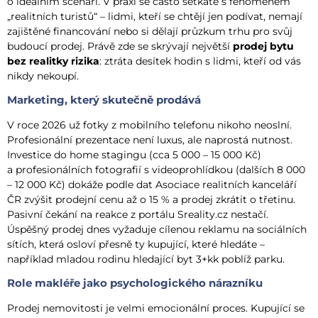
o ideálním scénáři. V praxi se často setkáte s fenoménem
„realitních turistů“ – lidmi, kteří se chtějí jen podívat, nemají
zajištěné financování nebo si dělají průzkum trhu pro svůj
budoucí prodej. Právě zde se skrývají největší
prodej bytu
bez realitky rizika
: ztráta desítek hodin s lidmi, kteří od vás
nikdy nekoupí.
Marketing, který skutečně prodává
V roce 2026 už fotky z mobilního telefonu nikoho neoslní.
Profesionální prezentace není luxus, ale naprostá nutnost.
Investice do home stagingu (cca 5 000 – 15 000 Kč)
a profesionálních fotografií s videoprohlídkou (dalších 8 000
– 12 000 Kč) dokáže podle dat Asociace realitních kanceláří
ČR zvýšit prodejní cenu až o 15 % a prodej zkrátit o třetinu.
Pasivní čekání na reakce z portálu Sreality.cz nestačí.
Úspěšný prodej dnes vyžaduje cílenou reklamu na sociálních
sítích, která osloví přesně ty kupující, které hledáte –
například mladou rodinu hledající byt 3+kk poblíž parku.
Role makléře jako psychologického nárazníku
Prodej nemovitosti je velmi emocionální proces. Kupující se