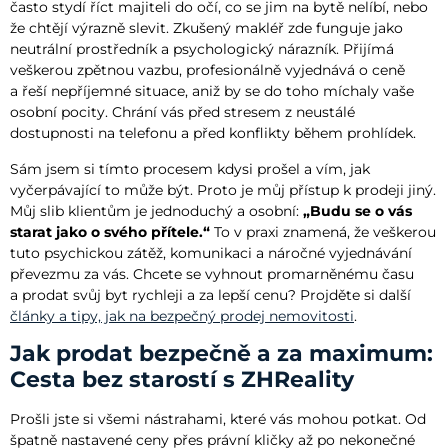
často stydí říct majiteli do očí, co se jim na bytě nelíbí, nebo
že chtějí výrazně slevit. Zkušený makléř zde funguje jako
neutrální prostředník a psychologický nárazník. Přijímá
veškerou zpětnou vazbu, profesionálně vyjednává o ceně
a řeší nepříjemné situace, aniž by se do toho míchaly vaše
osobní pocity. Chrání vás před stresem z neustálé
dostupnosti na telefonu a před konflikty během prohlídek.
Sám jsem si tímto procesem kdysi prošel a vím, jak
vyčerpávající to může být. Proto je můj přístup k prodeji jiný.
Můj slib klientům je jednoduchý a osobní:
„Budu se o vás
starat jako o svého přítele.“
To v praxi znamená, že veškerou
tuto psychickou zátěž, komunikaci a náročné vyjednávání
převezmu za vás. Chcete se vyhnout promarněnému času
a prodat svůj byt rychleji a za lepší cenu? Projděte si další
články a tipy, jak na bezpečný prodej nemovitosti
.
Jak prodat bezpečně a za maximum:
Cesta bez starostí s ZHReality
Prošli jste si všemi nástrahami, které vás mohou potkat. Od
špatně nastavené ceny přes právní kličky až po nekonečné