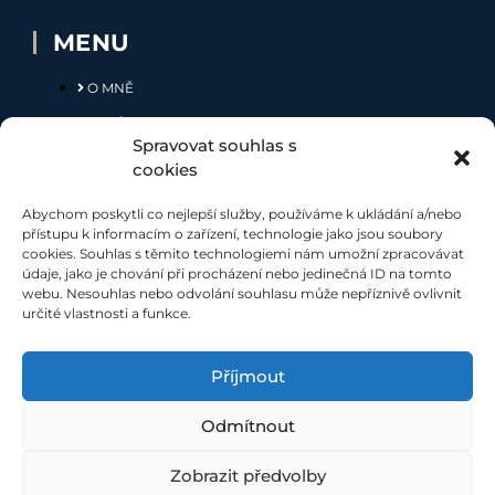
MENU
O MNĚ
NABÍDKA
Spravovat souhlas s
MOJE SLUŽBY
cookies
KONTAKT
Abychom poskytli co nejlepší služby, používáme k ukládání a/nebo
přístupu k informacím o zařízení, technologie jako jsou soubory
cookies. Souhlas s těmito technologiemi nám umožní zpracovávat
SOCIÁLNÍ SÍTĚ
údaje, jako je chování při procházení nebo jedinečná ID na tomto
webu. Nesouhlas nebo odvolání souhlasu může nepříznivě ovlivnit
určité vlastnosti a funkce.
Příjmout
Odmítnout
Při poskytování našich služeb nám pomáhají soubory cookie.
Využíváním našich služeb s jejich používáním souhlasíte
©
ZHREALITY 2021
|
Ochrana osobních údajů
|
Etický kodex
|
Zobrazit předvolby
web vytvořilo studio:
websupreme.cz