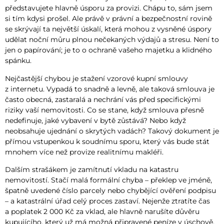
představujete hlavně úsporu za provizi. Chápu to, sám jsem
si tím kdysi prošel. Ale právě v právní a bezpečnostní rovině
se skrývají ta největší úskalí, která mohou z vysněné úspory
udělat noční můru plnou nečekaných výdajů a stresu. Není to
jen o papírování; je to o ochraně vašeho majetku a klidného
spánku.
Nejčastější chybou je stažení vzorové kupní smlouvy
z internetu. Vypadá to snadně a levně, ale taková smlouva je
často obecná, zastaralá a nechrání vás před specifickými
riziky vaší nemovitosti. Co se stane, když smlouva přesně
nedefinuje, jaké vybavení v bytě zůstává? Nebo když
neobsahuje ujednání o skrytých vadách? Takový dokument je
přímou vstupenkou k soudnímu sporu, který vás bude stát
mnohem více než provize realitnímu makléři.
Dalším strašákem je zamítnutí vkladu na katastru
nemovitostí. Stačí malá formální chyba – překlep ve jméně,
špatně uvedené číslo parcely nebo chybějící ověření podpisu
– a katastrální úřad celý proces zastaví. Nejenže ztratíte čas
a poplatek 2 000 Kč za vklad, ale hlavně narušíte důvěru
kupujícího, který už má možná připravené peníze v úschově.