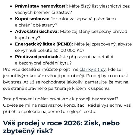
Právní stav nemovitosti:
Máte čistý list vlastnictví bez
věcných břemen či zástav?
Kupní smlouva:
Je smlouva sepsaná právníkem
a chrání obě strany?
Advokátní úschova:
Máte zajištěný bezpečný převod
kupní ceny?
Energetický štítek (PENB):
Máte jej zpracovaný, abyste
se vyhnuli pokutě až 100 000 Kč?
Předávací protokol:
Jste připraveni na detailní
a bezchybné předání bytu?
Pro více detailů si můžete projít mé
články s tipy
, kde se
jednotlivým krokům věnuji podrobněji. Prodej bytu nemusí
být stres. Ať už se rozhodnete jakkoliv, pamatujte, že mít na
své straně správného partnera je klíčem k úspěchu.
Jste připraveni udělat první krok k prodeji bez starostí?
Ozvěte se mi na nezávaznou konzultaci. Rád si vyslechnu váš
příběh a společně najdeme tu nejlepší cestu.
Váš prodej v roce 2026: Zisk, nebo
zbytečný risk?