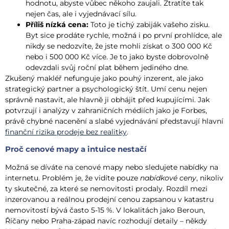
hodnotu, abyste vůbec někoho zaujali. Ztratíte tak
nejen čas, ale i vyjednávací sílu.
Příliš nízká cena:
Toto je tichý zabiják vašeho zisku.
Byt sice prodáte rychle, možná i po první prohlídce, ale
nikdy se nedozvíte, že jste mohli získat o 300 000 Kč
nebo i 500 000 Kč více. Je to jako byste dobrovolně
odevzdali svůj roční plat během jediného dne.
Zkušený makléř nefunguje jako pouhý inzerent, ale jako
strategický partner a psychologický štít. Umí cenu nejen
správně nastavit, ale hlavně ji obhájit před kupujícími. Jak
potvrzují i analýzy v zahraničních médiích jako je Forbes,
právě chybné nacenění a slabé vyjednávání představují hlavní
finanční rizika prodeje bez realitky
.
Proč cenové mapy a intuice nestačí
Možná se díváte na cenové mapy nebo sledujete nabídky na
internetu. Problém je, že vidíte pouze
nabídkové ceny
, nikoliv
ty skutečné, za které se nemovitosti prodaly. Rozdíl mezi
inzerovanou a reálnou prodejní cenou zapsanou v katastru
nemovitostí bývá často 5-15 %. V lokalitách jako Beroun,
Říčany nebo Praha-západ navíc rozhodují detaily – někdy