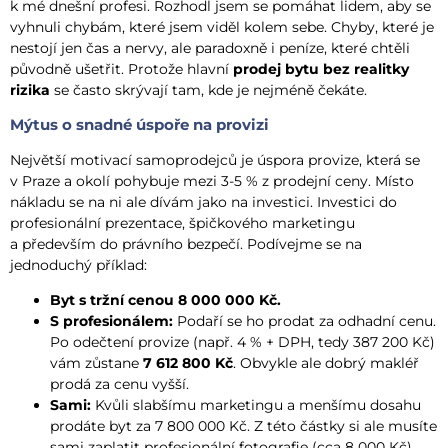
k mé dnešní profesi. Rozhodl jsem se pomáhat lidem, aby se
vyhnuli chybám, které jsem viděl kolem sebe. Chyby, které je
nestojí jen čas a nervy, ale paradoxně i peníze, které chtěli
původně ušetřit. Protože hlavní
prodej bytu bez realitky
rizika
se často skrývají tam, kde je nejméně čekáte.
Mýtus o snadné úspoře na provizi
Největší motivací samoprodejců je úspora provize, která se
v Praze a okolí pohybuje mezi 3-5 % z prodejní ceny. Místo
nákladu se na ni ale dívám jako na investici. Investici do
profesionální prezentace, špičkového marketingu
a především do právního bezpečí. Podívejme se na
jednoduchý příklad:
Byt s tržní cenou 8 000 000 Kč.
S profesionálem:
Podaří se ho prodat za odhadní cenu.
Po odečtení provize (např. 4 % + DPH, tedy 387 200 Kč)
vám zůstane
7 612 800 Kč
. Obvykle ale dobrý makléř
prodá za cenu vyšší.
Sami:
Kvůli slabšímu marketingu a menšímu dosahu
prodáte byt za 7 800 000 Kč. Z této částky si ale musíte
sami zaplatit profesionální fotografie (cca 8 000 Kč),