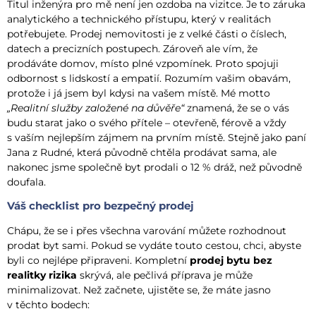
Titul inženýra pro mě není jen ozdoba na vizitce. Je to záruka
analytického a technického přístupu, který v realitách
potřebujete. Prodej nemovitosti je z velké části o číslech,
datech a precizních postupech. Zároveň ale vím, že
prodáváte domov, místo plné vzpomínek. Proto spojuji
odbornost s lidskostí a empatií. Rozumím vašim obavám,
protože i já jsem byl kdysi na vašem místě. Mé motto
„Realitní služby založené na důvěře“
znamená, že se o vás
budu starat jako o svého přítele – otevřeně, férově a vždy
s vaším nejlepším zájmem na prvním místě. Stejně jako paní
Jana z Rudné, která původně chtěla prodávat sama, ale
nakonec jsme společně byt prodali o 12 % dráž, než původně
doufala.
Váš checklist pro bezpečný prodej
Chápu, že se i přes všechna varování můžete rozhodnout
prodat byt sami. Pokud se vydáte touto cestou, chci, abyste
byli co nejlépe připraveni. Kompletní
prodej bytu bez
realitky rizika
skrývá, ale pečlivá příprava je může
minimalizovat. Než začnete, ujistěte se, že máte jasno
v těchto bodech: