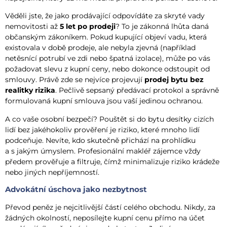
Věděli jste, že jako prodávající odpovídáte za skryté vady
nemovitosti až
5 let po prodeji
? To je zákonná lhůta daná
občanským zákoníkem. Pokud kupující objeví vadu, která
existovala v době prodeje, ale nebyla zjevná (například
netěsnící potrubí ve zdi nebo špatná izolace), může po vás
požadovat slevu z kupní ceny, nebo dokonce odstoupit od
smlouvy. Právě zde se nejvíce projevují
prodej bytu bez
realitky rizika
. Pečlivě sepsaný předávací protokol a správně
formulovaná kupní smlouva jsou vaší jedinou ochranou.
A co vaše osobní bezpečí? Pouštět si do bytu desítky cizích
lidí bez jakéhokoliv prověření je riziko, které mnoho lidí
podceňuje. Nevíte, kdo skutečně přichází na prohlídku
a s jakým úmyslem. Profesionální makléř zájemce vždy
předem prověřuje a filtruje, čímž minimalizuje riziko krádeže
nebo jiných nepříjemností.
Advokátní úschova jako nezbytnost
Převod peněz je nejcitlivější částí celého obchodu. Nikdy, za
žádných okolností, neposílejte kupní cenu přímo na účet