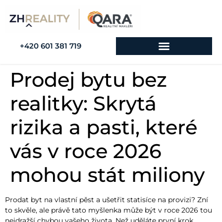
+420 601 381 719
Prodej bytu bez
realitky: Skrytá
rizika a pasti, které
vás v roce 2026
mohou stát miliony
Prodat byt na vlastní pěst a ušetřit statisíce na provizi? Zní
to skvěle, ale právě tato myšlenka může být v roce 2026 tou
nejdražší chybou vašeho života. Než uděláte první krok,