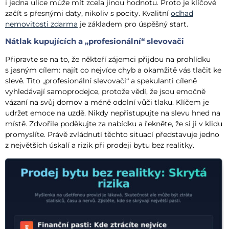
i jedna ulice může mít zcela jinou hodnotu. Proto je klíčové
začít s přesnými daty, nikoliv s pocity. Kvalitní
odhad
nemovitosti zdarma
je základem pro úspěšný start.
Nátlak kupujících a „profesionální“ slevovači
Připravte se na to, že někteří zájemci přijdou na prohlídku
s jasným cílem: najít co nejvíce chyb a okamžitě vás tlačit ke
slevě. Tito „profesionální slevovači“ a spekulanti cíleně
vyhledávají samoprodejce, protože vědí, že jsou emočně
vázaní na svůj domov a méně odolní vůči tlaku. Klíčem je
udržet emoce na uzdě. Nikdy nepřistupujte na slevu hned na
místě. Zdvořile poděkujte za nabídku a řekněte, že si ji v klidu
promyslíte. Právě zvládnutí těchto situací představuje jedno
z největších úskalí a rizik při prodeji bytu bez realitky.