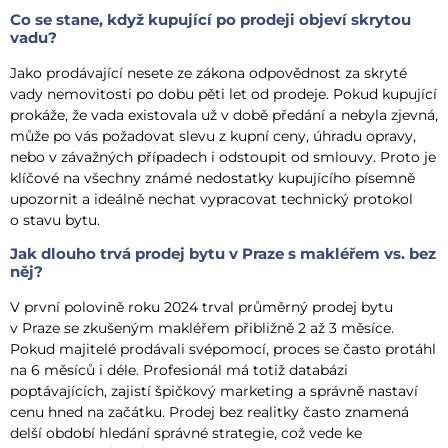
Co se stane, když kupující po prodeji objeví skrytou
vadu?
Jako prodávající nesete ze zákona odpovědnost za skryté
vady nemovitosti po dobu pěti let od prodeje. Pokud kupující
prokáže, že vada existovala už v době předání a nebyla zjevná,
může po vás požadovat slevu z kupní ceny, úhradu opravy,
nebo v závažných případech i odstoupit od smlouvy. Proto je
klíčové na všechny známé nedostatky kupujícího písemně
upozornit a ideálně nechat vypracovat technický protokol
o stavu bytu.
Jak dlouho trvá prodej bytu v Praze s makléřem vs. bez
něj?
V první polovině roku 2024 trval průměrný prodej bytu
v Praze se zkušeným makléřem přibližně 2 až 3 měsíce.
Pokud majitelé prodávali svépomocí, proces se často protáhl
na 6 měsíců i déle. Profesionál má totiž databázi
poptávajících, zajistí špičkový marketing a správně nastaví
cenu hned na začátku. Prodej bez realitky často znamená
delší období hledání správné strategie, což vede ke