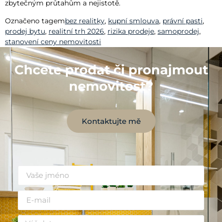
zbytečným průtahům a nejistotě.
Označeno tagem
bez realitky
,
kupní smlouva
,
právní pasti
,
prodej bytu
,
realitní trh 2026
,
rizika prodeje
,
samoprodej
,
stanovení ceny nemovitosti
Chcete prodat či pronajmout
nemovitost?
Kontaktujte mě