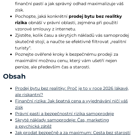
finanční pastí a jak správný odhad maximalizuje váš
zisk.
Pochopte, jaká konkrétní
prodej bytu bez realitky
rizika
obnáší v právní oblasti, zejména při použití
vzorové smlouvy z internetu.
Zjistěte, kolik času a skrytých nákladů vás samoprodej
skutečně stojí, a naučte se efektivně filtrovat „realitní
turisty“.
Poznejte ověřené kroky k bezpečnému prodeji za
maximální možnou cenu, který vám ušetří nejen
peníze, ale především čas a starosti.
Obsah
Prodej bytu bez realitky: Proč je to v roce 2026 lákavé,
ale riskantní?
Finanční rizika: Jak špatná cena a vyjednávání ničí váš
zisk
Právní pasti a bezpečnostní rizika samoprodeje
Skryté náklady samoprodeje: Čas, marketing
a psychická zátěž
Jak prodat bezpečně a za maximum: Cesta bez starostí