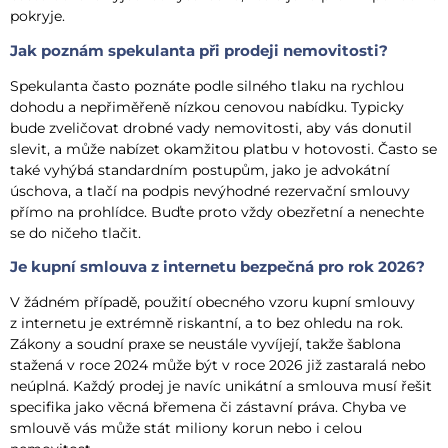
pokryje.
Jak poznám spekulanta při prodeji nemovitosti?
Spekulanta často poznáte podle silného tlaku na rychlou
dohodu a nepřiměřeně nízkou cenovou nabídku. Typicky
bude zveličovat drobné vady nemovitosti, aby vás donutil
slevit, a může nabízet okamžitou platbu v hotovosti. Často se
také vyhýbá standardním postupům, jako je advokátní
úschova, a tlačí na podpis nevýhodné rezervační smlouvy
přímo na prohlídce. Buďte proto vždy obezřetní a nenechte
se do ničeho tlačit.
Je kupní smlouva z internetu bezpečná pro rok 2026?
V žádném případě, použití obecného vzoru kupní smlouvy
z internetu je extrémně riskantní, a to bez ohledu na rok.
Zákony a soudní praxe se neustále vyvíjejí, takže šablona
stažená v roce 2024 může být v roce 2026 již zastaralá nebo
neúplná. Každý prodej je navíc unikátní a smlouva musí řešit
specifika jako věcná břemena či zástavní práva. Chyba ve
smlouvě vás může stát miliony korun nebo i celou