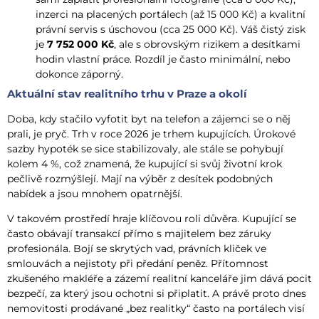
inzerci na placených portálech (až 15 000 Kč) a kvalitní
právní servis s úschovou (cca 25 000 Kč). Váš čistý zisk
je
7 752 000 Kč
, ale s obrovským rizikem a desítkami
hodin vlastní práce. Rozdíl je často minimální, nebo
dokonce záporný.
Aktuální stav realitního trhu v Praze a okolí
Doba, kdy stačilo vyfotit byt na telefon a zájemci se o něj
prali, je pryč. Trh v roce 2026 je trhem kupujících. Úrokové
sazby hypoték se sice stabilizovaly, ale stále se pohybují
kolem 4 %, což znamená, že kupující si svůj životní krok
pečlivě rozmýšlejí. Mají na výběr z desítek podobných
nabídek a jsou mnohem opatrnější.
V takovém prostředí hraje klíčovou roli důvěra. Kupující se
často obávají transakcí přímo s majitelem bez záruky
profesionála. Bojí se skrytých vad, právních kliček ve
smlouvách a nejistoty při předání peněz. Přítomnost
zkušeného makléře a zázemí realitní kanceláře jim dává pocit
bezpečí, za který jsou ochotni si připlatit. A právě proto dnes
nemovitosti prodávané „bez realitky“ často na portálech visí