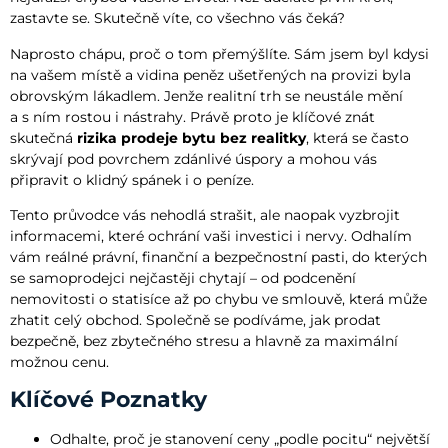
zastavte se. Skutečně víte, co všechno vás čeká?
Naprosto chápu, proč o tom přemýšlíte. Sám jsem byl kdysi
na vašem místě a vidina peněz ušetřených na provizi byla
obrovským lákadlem. Jenže realitní trh se neustále mění
a s ním rostou i nástrahy. Právě proto je klíčové znát
skutečná
rizika prodeje bytu bez realitky
, která se často
skrývají pod povrchem zdánlivé úspory a mohou vás
připravit o klidný spánek i o peníze.
Tento průvodce vás nehodlá strašit, ale naopak vyzbrojit
informacemi, které ochrání vaši investici i nervy. Odhalím
vám reálné právní, finanční a bezpečnostní pasti, do kterých
se samoprodejci nejčastěji chytají – od podcenění
nemovitosti o statisíce až po chybu ve smlouvě, která může
zhatit celý obchod. Společně se podíváme, jak prodat
bezpečně, bez zbytečného stresu a hlavně za maximální
možnou cenu.
Klíčové Poznatky
Odhalte, proč je stanovení ceny „podle pocitu“ největší