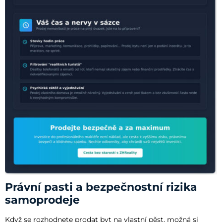
Právní pasti a bezpečnostní rizika
samoprodeje
Když se rozhodnete prodat byt na vlastní pěst, možná si