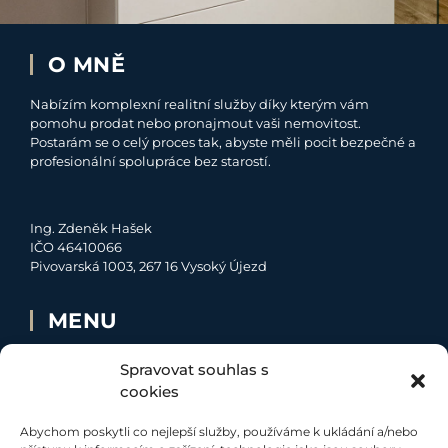
O MNĚ
Nabízím komplexní realitní služby díky kterým vám
pomohu prodat nebo pronajmout vaši nemovitost.
Postarám se o celý proces tak, abyste měli pocit bezpečné a
profesionální spolupráce bez starostí.
Ing. Zdeněk Hašek
IČO 46410066
Pivovarská 1003, 267 16 Vysoký Újezd
MENU
O MNĚ
Spravovat souhlas s
NABÍDKA
cookies
MOJE SLUŽBY
Abychom poskytli co nejlepší služby, používáme k ukládání a/nebo
KONTAKT