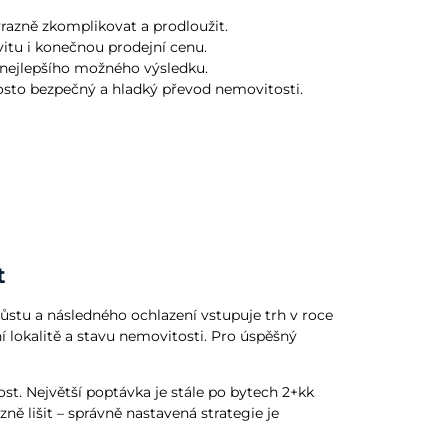
ýrazně zkomplikovat a prodloužit.
vitu i konečnou prodejní cenu.
 nejlepšího možného výsledku.
rosto bezpečný a hladký převod nemovitosti.
t
 růstu a následného ochlazení vstupuje trh v roce
ní lokalitě a stavu nemovitosti. Pro úspěšný
ost. Největší poptávka je stále po bytech 2+kk
ě lišit – správně nastavená strategie je