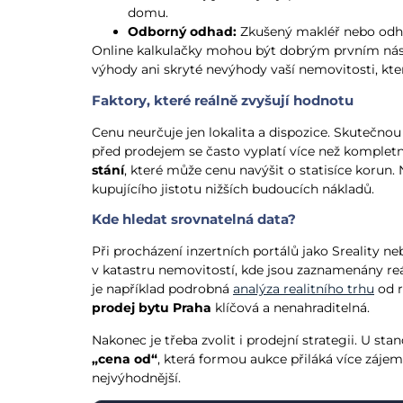
domu.
Odborný odhad:
Zkušený makléř nebo odhad
Online kalkulačky mohou být dobrým prvním nást
výhody ani skryté nevýhody vaší nemovitosti, kter
Faktory, které reálně zvyšují hodnotu
Cenu neurčuje jen lokalita a dispozice. Skutečnou
před prodejem se často vyplatí více než komplet
stání
, které může cenu navýšit o statisíce korun
kupujícího jistotu nižších budoucích nákladů.
Kde hledat srovnatelná data?
Při procházení inzertních portálů jako Sreality ne
v katastru nemovitostí, kde jsou zaznamenány reál
je například podrobná
analýza realitního trhu
od r
prodej bytu Praha
klíčová a nenahraditelná.
Nakonec je třeba zvolit i prodejní strategii. U st
„cena od“
, která formou aukce přiláká více záje
nejvýhodnější.