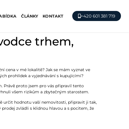
+420 601 381 719
ABÍDKA
ČLÁNKY
KONTAKT
vodce trhem,
tržní cena v mé lokalitě? Jak se mám vyznat ve
lých prohlídek a vyjednávání s kupujícími?
. Právě proto jsem pro vás připravil tento
vyhnuli všem rizikům a zbytečným starostem.
 určit hodnotu vaší nemovitosti, připravit ji tak,
 prodej zvládli s klidnou hlavou a s pocitem, že