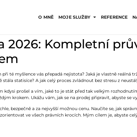
O MNĚ
MOJE SLUŽBY
REFERENCE
N
a 2026: Kompletní prů
pem
en při té myšlence vás přepadá nejistota? Jaká je vlastně reálná 
 stála statisíce? A jak celý proces zvládnout bez stresu z neustá
kdysi prošel a vím, jaké to je stát před tak velkým rozhodnutím
aždým krokem. Ukážu vám, jak se na prodej připravit, abyste se 
ychle, bezpečně a za nejvyšší možnou cenu. Naučíte se, jak správně
 zorientovat ve všech právních krocích. Mým cílem je, abyste celý