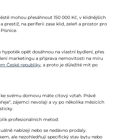
Městě mohou přesáhnout 150 000 Kč, v klidnějších
 prestiž, na periferii zase klid, zeleň a prostor pro
Písnice.
 hypoték opět dosáhnou na vlastní bydlení, přes
cílení marketingu a příprava nemovitosti na míru
ém České republiky
, a proto je důležité mít po
že ke svému domovu máte citový vztah. Právě
eje“, zájemci nevolají a vy po několika měsících
sticky.
kolik profesionálních metod:
uálně nabízejí nebo se nedávno prodaly.
kem, ale nezohledňují specifický stav bytu nebo