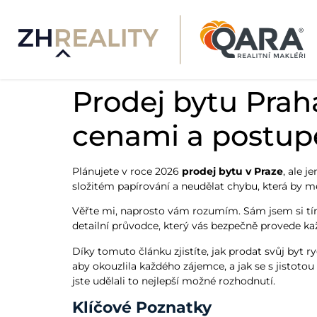
Prodej bytu Prah
cenami a postu
Plánujete v roce 2026
prodej bytu v Praze
, ale j
složitém papírování a neudělat chybu, která by mě
Věřte mi, naprosto vám rozumím. Sám jsem si tím 
detailní průvodce, který vás bezpečně provede k
Díky tomuto článku zjistíte, jak prodat svůj byt r
aby okouzlila každého zájemce, a jak se s jistotou
jste udělali to nejlepší možné rozhodnutí.
Klíčové Poznatky