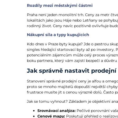
Rozdíly mezi městskými částmi
Praha není jeden monolitní trh. Ceny za metr čtv
lokalitách jako jsou Háje nebo Letňany se pohybují i
rodinný život. Ceny navíc pozitivně ovlivňuje budo
Nákupní síla a typy kupujících
Kdo dnes v Praze byty kupuje? Jde o pestrou sku
singles hledající startovací byty až po investory
potenciálním zájemcům může celý proces výrazně ur
boku partnera, který vám zajistí bezpečí a důvěr
Jak správně nastavit prodejní
Stanovení správné prodejní ceny je alfou a omeg
proto se mnoho majitelů dopouští největší chyby 
frustrace musíte jít s cenou výrazně dolů. Často p
Jak se tomu vyhnout? Základem je objektivní analý
Srovnávací analýza:
Pečlivé porovnání vaše
Cenové mapy:
Poskytují přehled o realizov