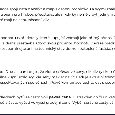
ce spojí data z analýz a map s osobní prohlídkou a svými znal
rojem pro hrubou představu, ale nikdy by neměly být jediným z
é mají na cenu zásadní vliv.
 hodnotu tvoří detaily, které kupující vnímají jako přímý přínos
ní a drahá přestavba. Obrovskou přidanou hodnotu v Praze před
. Nezapomínejte ani na technický stav domu – zateplená fasáda,
bo iDnes si pamatujte, že vidíte
nabídkové
ceny, nikoliv ty skut
né kupní smlouvy. Zkušený makléř navíc sleduje aktuální trendy 
espektovaných společností. Právě kombinace těchto dat s osobní 
andardních bytů se často volí
pevná cena
. U atraktivních či unik
mců a často vyústí ve vyšší prodejní cenu. Výběr správné cesty v