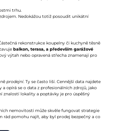
ostmi trhu.
drojem. Nedokážou totiž posoudit unikátní
. Částečná rekonstrukce koupelny či kuchyně těsně
stavuje
balkon, terasa, a především garážové
 nový výtah nebo opravená střecha znamenají pro
ečně
prodejní
. Ty se často liší. Cennější data najdete
a opírá se o data z profesionálních zdrojů, jako
znalostí lokality a poptávky je pro úspěšný
átních nemovitostí může skvěle fungovat strategie
ám rád pomohu najít, aby byl prodej bezpečný a co