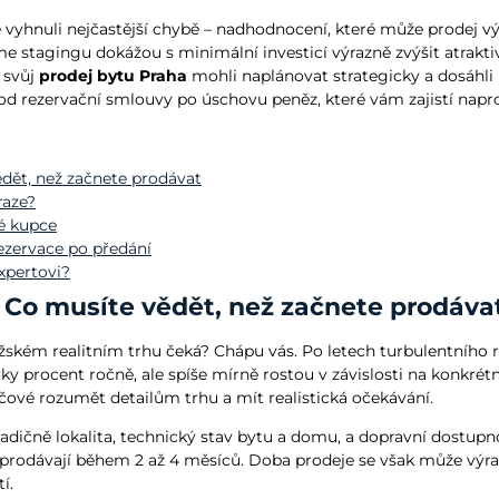
 se vyhnuli nejčastější chybě – nadhodnocení, které může prodej v
e stagingu dokážou s minimální investicí výrazně zvýšit atrakti
 svůj
prodej bytu Praha
mohli naplánovat strategicky a dosáhli
, od rezervační smlouvy po úschovu peněz, které vám zajistí nap
ědět, než začnete prodávat
raze?
né kupce
ezervace po předání
expertovi?
6: Co musíte vědět, než začnete prodáva
pražském realitním trhu čeká? Chápu vás. Po letech turbulentního
tky procent ročně, ale spíše mírně rostou v závislosti na konkrét
íčové rozumět detailům trhu a mít realistická očekávání.
 tradičně lokalita, technický stav bytu a domu, a dopravní dostupn
prodávají během 2 až 4 měsíců. Doba prodeje se však může výrazn
í.