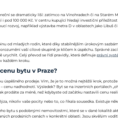
ereční se dramaticky liší: zatímco na Vinohradech či na Starém 
 pod 100 000 Kč. V centru kupující hledají investiční příležitost a
ucí rozvoj, například výstavba metra D v oblastech jako Libuš či 
pinu od mladých rodin, které díky stabilnějším úrokovým sazbám
. Porozumění vaší cílové skupině je klíčem k úspěchu. Správné za
ychlit. Celý převod se řídí pravidly, která definuje
právní syst
u v každém kroku.
 cenu bytu v Praze?
ou úspěšného prodeje. Vím, že je to možná nejtěžší krok, proto
– cenu nadhodnotí. Výsledek? Byt se na inzertních portálech „ohř
ak prodáte za méně, než kdybyste od začátku nastavili cenu reali
za, nikoliv vaše pocity nebo to, co říkala sousedka. Existuje ně
ho bytu s podobnými nemovitostmi, které se v dané lokalitě akt
aných prodejních cenách v konkrétní oblasti. Jsou skvělým vodít