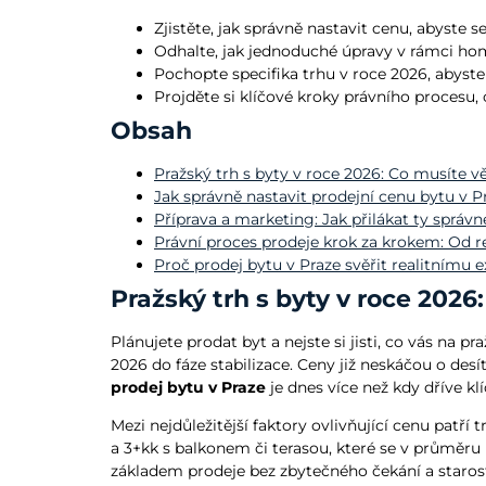
Zjistěte, jak správně nastavit cenu, abyste
Odhalte, jak jednoduché úpravy v rámci hom
Pochopte specifika trhu v roce 2026, abyste
Projděte si klíčové kroky právního procesu
Obsah
Pražský trh s byty v roce 2026: Co musíte v
Jak správně nastavit prodejní cenu bytu v P
Příprava a marketing: Jak přilákat ty správ
Právní proces prodeje krok za krokem: Od r
Proč prodej bytu v Praze svěřit realitnímu 
Pražský trh s byty v roce 202
Plánujete prodat byt a nejste si jisti, co vás na 
2026 do fáze stabilizace. Ceny již neskáčou o desí
prodej bytu v Praze
je dnes více než kdy dříve kl
Mezi nejdůležitější faktory ovlivňující cenu patří
a 3+kk s balkonem či terasou, které se v průměru 
základem prodeje bez zbytečného čekání a starost