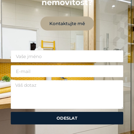
nemovitost?
Kontaktujte mě
ODESLAT