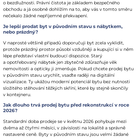
o bezdlužnosti. Právní čistota je základem bezpečného
obchodu a já osobně dohlížím na to, aby vás v tomto směru
nečekalo žádné nepříjemné překvapení.
Je lepší prodat byt v původním stavu s nábytkem,
nebo prázdný?
V naprosté většině případů doporučuji byt zcela vyklidit,
protože prázdný prostor působí vzdušněji a kupující si v něm
lépe představí vlastní budoucí dispozice. Starý
a opotřebovaný nábytek jen zbytečně zdůrazňuje věk
nemovitosti a opticky ji zmenšuje. Pokud chcete prodej bytu
v původním stavu urychlit, vsaďte raději na digitální
vizualizace. Ty ukážou moderní potenciál bytu bez nutnosti
složitého stěhování těžkých skříní, které by stejně skončily
v kontejneru.
Jak dlouho trvá prodej bytu před rekonstrukcí v roce
2026?
Standardní doba prodeje se v květnu 2026 pohybuje mezi
dvěma až čtyřmi měsíci, v závislosti na lokalitě a správně
nastavené ceně. Byty v původním stavu jsou velmi žádané