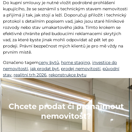
Do kupní smlouvy je nutné vložit podrobné prohlášení
kupujícího, že se seznámil s technickým stavem nemovitosti
a přijímá ji tak, jak stojí a leží. Doporučuji přiložit i technický
protokol s detailním popisem vad, jako jsou staré hliníkové
rozvody nebo stav umakartového jádra. Tímto krokem se
efektivně chráníte před budoucími reklamacemi skrytých
vad, za které byste jinak mohli odpovídat až pět let po
prodeji. Právní bezpečnost mých klientů je pro mě vždy na
prvním místě.
Označeno tagem
ceny bytů
,
home staging
,
investice do
nemovitostí
,
jak prodat byt
,
prodej nemovitostí
,
původní
stav
,
realitní trh 2026
,
rekonstrukce bytu
Chcete prodat či pronajmout
nemovitost?