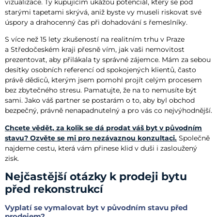
vizualizace. Ty kupujícím ukážou potenciál, který se pod
starými tapetami skrývá, aniž byste vy museli riskovat své
úspory a drahocenný čas při dohadování s řemeslníky.
S více než 15 lety zkušeností na realitním trhu v Praze
a Středočeském kraji přesně vím, jak vaši nemovitost
prezentovat, aby přilákala ty správné zájemce. Mám za sebou
desítky osobních referencí od spokojených klientů, často
právě dědiců, kterým jsem pomohl projít celým procesem
bez zbytečného stresu. Pamatujte, že na to nemusíte být
sami. Jako váš partner se postarám o to, aby byl obchod
bezpečný, právně nenapadnutelný a pro vás co nejvýhodnější.
Chcete vědět, za kolik se dá prodat váš byt v původním
stavu? Ozvěte se mi pro nezávaznou konzultaci.
Společně
najdeme cestu, která vám přinese klid v duši i zasloužený
zisk.
Nejčastější otázky k prodeji bytu
před rekonstrukcí
Vyplatí se vymalovat byt v původním stavu před
prodejem?