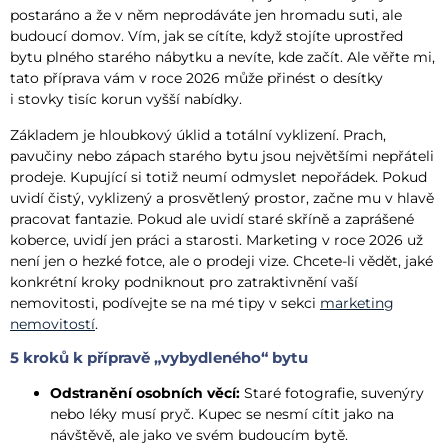
postaráno a že v něm neprodáváte jen hromadu suti, ale
budoucí domov. Vím, jak se cítíte, když stojíte uprostřed
bytu plného starého nábytku a nevíte, kde začít. Ale věřte mi,
tato příprava vám v roce 2026 může přinést o desítky
i stovky tisíc korun vyšší nabídky.
Základem je hloubkový úklid a totální vyklizení. Prach,
pavučiny nebo zápach starého bytu jsou největšími nepřáteli
prodeje. Kupující si totiž neumí odmyslet nepořádek. Pokud
uvidí čistý, vyklizený a prosvětlený prostor, začne mu v hlavě
pracovat fantazie. Pokud ale uvidí staré skříně a zaprášené
koberce, uvidí jen práci a starosti. Marketing v roce 2026 už
není jen o hezké fotce, ale o prodeji vize. Chcete-li vědět, jaké
konkrétní kroky podniknout pro zatraktivnění vaší
nemovitosti, podívejte se na mé tipy v sekci
marketing
nemovitostí
.
5 kroků k přípravě „vybydleného“ bytu
Odstranění osobních věcí:
Staré fotografie, suvenýry
nebo léky musí pryč. Kupec se nesmí cítit jako na
návštěvě, ale jako ve svém budoucím bytě.