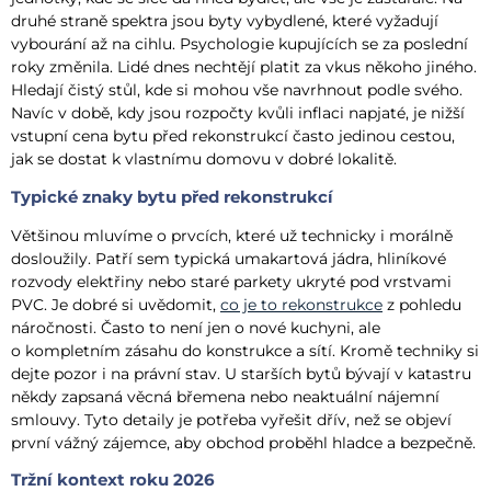
druhé straně spektra jsou byty vybydlené, které vyžadují
vybourání až na cihlu. Psychologie kupujících se za poslední
roky změnila. Lidé dnes nechtějí platit za vkus někoho jiného.
Hledají čistý stůl, kde si mohou vše navrhnout podle svého.
Navíc v době, kdy jsou rozpočty kvůli inflaci napjaté, je nižší
vstupní cena bytu před rekonstrukcí často jedinou cestou,
jak se dostat k vlastnímu domovu v dobré lokalitě.
Typické znaky bytu před rekonstrukcí
Většinou mluvíme o prvcích, které už technicky i morálně
dosloužily. Patří sem typická umakartová jádra, hliníkové
rozvody elektřiny nebo staré parkety ukryté pod vrstvami
PVC. Je dobré si uvědomit,
co je to rekonstrukce
z pohledu
náročnosti. Často to není jen o nové kuchyni, ale
o kompletním zásahu do konstrukce a sítí. Kromě techniky si
dejte pozor i na právní stav. U starších bytů bývají v katastru
někdy zapsaná věcná břemena nebo neaktuální nájemní
smlouvy. Tyto detaily je potřeba vyřešit dřív, než se objeví
první vážný zájemce, aby obchod proběhl hladce a bezpečně.
Tržní kontext roku 2026