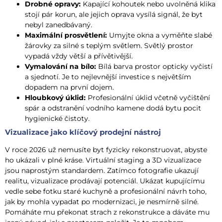
Drobné opravy:
Kapající kohoutek nebo uvolněná klika
stojí pár korun, ale jejich oprava vysílá signál, že byt
nebyl zanedbávaný.
Maximální prosvětlení:
Umyjte okna a vyměňte slabé
žárovky za silné s teplým světlem. Světlý prostor
vypadá vždy větší a přívětivější.
Vymalování na bílo:
Bílá barva prostor opticky vyčistí
a sjednotí. Je to nejlevnější investice s největším
dopadem na první dojem.
Hloubkový úklid:
Profesionální úklid včetně vyčištění
spár a odstranění vodního kamene dodá bytu pocit
hygienické čistoty.
Vizualizace jako klíčový prodejní nástroj
V roce 2026 už nemusíte byt fyzicky rekonstruovat, abyste
ho ukázali v plné kráse. Virtuální staging a 3D vizualizace
jsou naprostým standardem. Zatímco fotografie ukazují
realitu, vizualizace prodávají potenciál. Ukázat kupujícímu
vedle sebe fotku staré kuchyně a profesionální návrh toho,
jak by mohla vypadat po modernizaci, je nesmírně silné.
Pomáháte mu překonat strach z rekonstrukce a dáváte mu