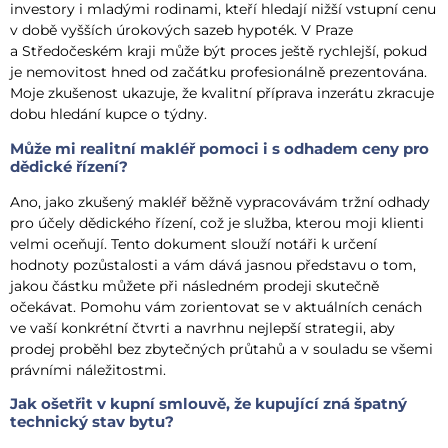
investory i mladými rodinami, kteří hledají nižší vstupní cenu
v době vyšších úrokových sazeb hypoték. V Praze
a Středočeském kraji může být proces ještě rychlejší, pokud
je nemovitost hned od začátku profesionálně prezentována.
Moje zkušenost ukazuje, že kvalitní příprava inzerátu zkracuje
dobu hledání kupce o týdny.
Může mi realitní makléř pomoci i s odhadem ceny pro
dědické řízení?
Ano, jako zkušený makléř běžně vypracovávám tržní odhady
pro účely dědického řízení, což je služba, kterou moji klienti
velmi oceňují. Tento dokument slouží notáři k určení
hodnoty pozůstalosti a vám dává jasnou představu o tom,
jakou částku můžete při následném prodeji skutečně
očekávat. Pomohu vám zorientovat se v aktuálních cenách
ve vaší konkrétní čtvrti a navrhnu nejlepší strategii, aby
prodej proběhl bez zbytečných průtahů a v souladu se všemi
právními náležitostmi.
Jak ošetřit v kupní smlouvě, že kupující zná špatný
technický stav bytu?