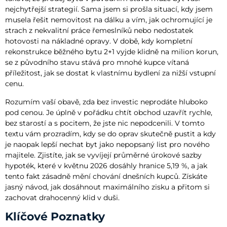
nejchytřejší strategií. Sama jsem si prošla situací, kdy jsem
musela řešit nemovitost na dálku a vím, jak ochromující je
strach z nekvalitní práce řemeslníků nebo nedostatek
hotovosti na nákladné opravy. V době, kdy kompletní
rekonstrukce běžného bytu 2+1 vyjde klidně na milion korun,
se z původního stavu stává pro mnohé kupce vítaná
příležitost, jak se dostat k vlastnímu bydlení za nižší vstupní
cenu.
Rozumím vaší obavě, zda bez investic neprodáte hluboko
pod cenou. Je úplně v pořádku chtít obchod uzavřít rychle,
bez starostí a s pocitem, že jste nic nepodcenili. V tomto
textu vám prozradím, kdy se do oprav skutečně pustit a kdy
je naopak lepší nechat byt jako nepopsaný list pro nového
majitele. Zjistíte, jak se vyvíjejí průměrné úrokové sazby
hypoték, které v květnu 2026 dosáhly hranice 5,19 %, a jak
tento fakt zásadně mění chování dnešních kupců. Získáte
jasný návod, jak dosáhnout maximálního zisku a přitom si
zachovat drahocenný klid v duši.
Klíčové Poznatky