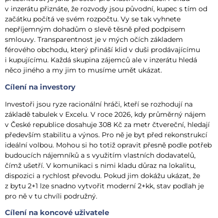
v inzerátu přiznáte, že rozvody jsou původní, kupec s tím od
začátku počítá ve svém rozpočtu. Vy se tak vyhnete
nepříjemným dohadům o slevě těsně před podpisem
smlouvy. Transparentnost je v mých očích základem
férového obchodu, který přináší klid v duši prodávajícímu
i kupujícímu. Každá skupina zájemců ale v inzerátu hledá
něco jiného a my jim to musíme umět ukázat.
Cílení na investory
Investoři jsou ryze racionální hráči, kteří se rozhodují na
základě tabulek v Excelu. V roce 2026, kdy průměrný nájem
v České republice dosahuje 308 Kč za metr čtvereční, hledají
především stabilitu a výnos. Pro ně je byt před rekonstrukcí
ideální volbou. Mohou si ho totiž opravit přesně podle potřeb
budoucích nájemníků a s využitím vlastních dodavatelů,
čímž ušetří. V komunikaci s nimi kladu důraz na lokalitu,
dispozici a rychlost převodu. Pokud jim dokážu ukázat, že
z bytu 2+1 lze snadno vytvořit moderní 2+kk, stav podlah je
pro ně v tu chvíli podružný.
Cílení na koncové uživatele