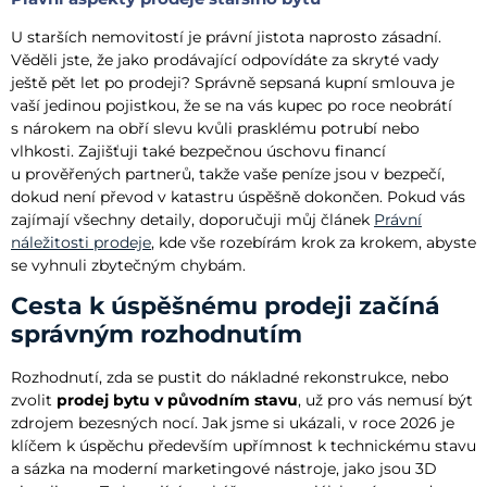
U starších nemovitostí je právní jistota naprosto zásadní.
Věděli jste, že jako prodávající odpovídáte za skryté vady
ještě pět let po prodeji? Správně sepsaná kupní smlouva je
vaší jedinou pojistkou, že se na vás kupec po roce neobrátí
s nárokem na obří slevu kvůli prasklému potrubí nebo
vlhkosti. Zajišťuji také bezpečnou úschovu financí
u prověřených partnerů, takže vaše peníze jsou v bezpečí,
dokud není převod v katastru úspěšně dokončen. Pokud vás
zajímají všechny detaily, doporučuji můj článek
Právní
náležitosti prodeje
, kde vše rozebírám krok za krokem, abyste
se vyhnuli zbytečným chybám.
Cesta k úspěšnému prodeji začíná
správným rozhodnutím
Rozhodnutí, zda se pustit do nákladné rekonstrukce, nebo
zvolit
prodej bytu v původním stavu
, už pro vás nemusí být
zdrojem bezesných nocí. Jak jsme si ukázali, v roce 2026 je
klíčem k úspěchu především upřímnost k technickému stavu
a sázka na moderní marketingové nástroje, jako jsou 3D