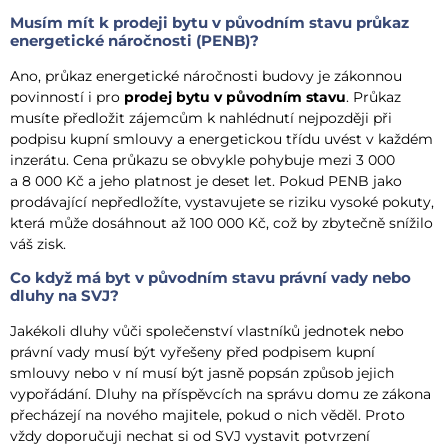
Musím mít k prodeji bytu v původním stavu průkaz
energetické náročnosti (PENB)?
Ano, průkaz energetické náročnosti budovy je zákonnou
povinností i pro
prodej bytu v původním stavu
. Průkaz
musíte předložit zájemcům k nahlédnutí nejpozději při
podpisu kupní smlouvy a energetickou třídu uvést v každém
inzerátu. Cena průkazu se obvykle pohybuje mezi 3 000
a 8 000 Kč a jeho platnost je deset let. Pokud PENB jako
prodávající nepředložíte, vystavujete se riziku vysoké pokuty,
která může dosáhnout až 100 000 Kč, což by zbytečně snížilo
váš zisk.
Co když má byt v původním stavu právní vady nebo
dluhy na SVJ?
Jakékoli dluhy vůči společenství vlastníků jednotek nebo
právní vady musí být vyřešeny před podpisem kupní
smlouvy nebo v ní musí být jasně popsán způsob jejich
vypořádání. Dluhy na příspěvcích na správu domu ze zákona
přecházejí na nového majitele, pokud o nich věděl. Proto
vždy doporučuji nechat si od SVJ vystavit potvrzení