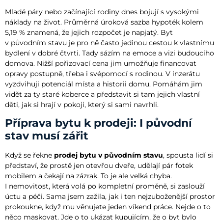
Mladé páry nebo začínající rodiny dnes bojují s vysokými
náklady na život. Průměrná úroková sazba hypoték kolem
5,19 % znamená, že jejich rozpočet je napjatý. Byt
v původním stavu je pro ně často jedinou cestou k vlastnímu
bydlení v dobré čtvrti. Tady sázím na emoce a vizi budoucího
domova. Nižší pořizovací cena jim umožňuje financovat
opravy postupně, třeba i svépomocí s rodinou. V inzerátu
vyzdvihuji potenciál místa a historii domu. Pomáhám jim
vidět za ty staré koberce a představit si tam jejich vlastní
děti, jak si hrají v pokoji, který si sami navrhli.
Příprava bytu k prodeji: I původní
stav musí zářit
Když se řekne
prodej bytu v původním stavu
, spousta lidí si
představí, že prostě jen otevřou dveře, udělají pár fotek
mobilem a čekají na zázrak. To je ale velká chyba.
I nemovitost, která volá po kompletní proměně, si zaslouží
úctu a péči. Sama jsem zažila, jak i ten nejzuboženější prostor
prokoukne, když mu věnujete jeden víkend práce. Nejde o to
něco maskovat. Jde o to ukázat kupujícím, že o byt bylo