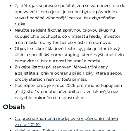
Zjistěte, jak si přesně spočítat, zda se vám investice do
opravy vrátí, nebo jestli je prodej bytu v původním
stavu finančně výhodnější cestou bez zbytečného
rizika.
Naučte se identifikovat správnou cílovou skupinu
kupujících a pochopte, co v inzerátu hledají investoři
a co mladé rodiny toužící po vlastním domově.
Objevte nízkonákladové techniky, jako je hloubkový
úklid a specifický home staging, které zvýší atraktivitu
nemovitosti bez nutnosti bourání a prachu.
Získejte jistotu při stanovení férové tržní ceny
a zajistěte si právní ochranu před riziky, která s sebou
prodej starších nemovitostí přináší.
Pochopte, proč je v roce 2026 pro mnoho kupujících
„čistý stůl“ v podobě původního stavu lákavější než
narychlo dokončená rekonstrukce.
Obsah
Co přesně znamená prodej bytu v původním stavu
v roce 2026?
Velké dilema: Rekonstruovat před prodejem, nebo