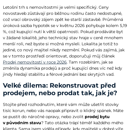
Letošní trh s nemovitostmi je velmi specifický. Ceny
novostaveb zůstávají pro běžnou rodinu často nedostupné,
což vrací obrovský zájem zpět ke starší zástavbě. Průměrná
úroková sazba hypoték se v květnu 2026 pohybuje kolem 5,19
%, což kupující nutí k větší opatrnosti. Pokud prodáváte byt
v žádané lokalitě, jeho technický stav hraje v ceně mnohem
menší roli, než byste si možná mysleli. Lokalita je totiž to
jediné, co nový majitel nikdy nezmění. Pokud vás zajímá, jak
se v tomto prostředí orientovat, doporučuji můj článek
Prodej nemovitostí v roce 2026
. Tam rozebírám, jak se
změnila dynamika prodejů a proč kupující dnes víc než kdy
jindy hledají stabilitu a férové jednání bez skrytých vad.
Velké dilema: Rekonstruovat před
prodejem, nebo prodat tak, jak je?
Stojíte před rozhodnutím, které vám může ušetřit stovky
tisíc korun, nebo vás naopak připravit o klidný spánek. Máte
se pustit do náročné opravy, nebo zvolit
prodej bytu
v původním stavu
? Tato otázka trápí téměř každého mého
klienta. Sama jsem viděla případy, kdy majitelé v dobré víře