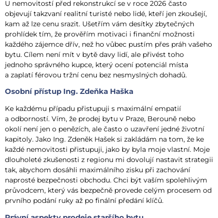
U nemovitostí před rekonstrukcí se v roce 2026 často
objevují takzvaní realitní turisté nebo lidé, kteří jen zkoušejí,
kam až lze cenu srazit. Ušetřím vám desítky zbytečných
prohlídek tím, že prověřím motivaci i finanční možnosti
každého zájemce dřív, než ho vůbec pustím přes práh vašeho
bytu. Cílem není mít v bytě davy lidí, ale přivést toho
jednoho správného kupce, který ocení potenciál místa
a zaplatí férovou tržní cenu bez nesmyslných dohadů.
Osobní přístup Ing. Zdeňka Haška
Ke každému případu přistupuji s maximální empatií
a odborností. Vím, že prodej bytu v Praze, Berouně nebo
okolí není jen o penězích, ale často o uzavření jedné životní
kapitoly. Jako Ing. Zdeněk Hašek si zakládám na tom, že ke
každé nemovitosti přistupuji, jako by byla moje vlastní. Moje
dlouholeté zkušenosti z regionu mi dovolují nastavit strategii
tak, abychom dosáhli maximálního zisku při zachování
naprosté bezpečnosti obchodu. Chci být vaším spolehlivým
průvodcem, který vás bezpečně provede celým procesem od
prvního podání ruky až po finální předání klíčů.
Právní aspekty prodeje staršího bytu