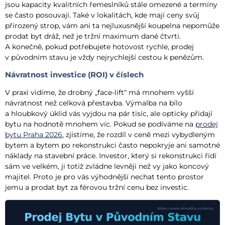
jsou kapacity kvalitních řemeslníků stále omezené a termíny
se často posouvají. Také v lokalitách, kde mají ceny svůj
přirozený strop, vám ani ta nejluxusnější koupelna nepomůže
prodat byt dráž, než je tržní maximum dané čtvrti.
A konečně, pokud potřebujete hotovost rychle, prodej
v původním stavu je vždy nejrychlejší cestou k penězům.
Návratnost investice (ROI) v číslech
V praxi vidíme, že drobný „face-lift“ má mnohem vyšší
návratnost než celková přestavba. Výmalba na bílo
a hloubkový úklid vás vyjdou na pár tisíc, ale opticky přidají
bytu na hodnotě mnohem víc. Pokud se podíváme na
prodej
bytu Praha 2026
, zjistíme, že rozdíl v ceně mezi vybydleným
bytem a bytem po rekonstrukci často nepokryje ani samotné
náklady na stavební práce. Investor, který si rekonstrukci řídí
sám ve velkém, ji totiž zvládne levněji než vy jako koncový
majitel. Proto je pro vás výhodnější nechat tento prostor
jemu a prodat byt za férovou tržní cenu bez investic.