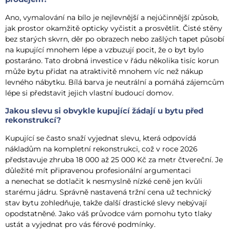
Ano, vymalování na bílo je nejlevnější a nejúčinnější způsob,
jak prostor okamžitě opticky vyčistit a prosvětlit. Čisté stěny
bez starých skvrn, děr po obrazech nebo zašlých tapet působí
na kupující mnohem lépe a vzbuzují pocit, že o byt bylo
postaráno. Tato drobná investice v řádu několika tisíc korun
může bytu přidat na atraktivitě mnohem víc než nákup
levného nábytku. Bílá barva je neutrální a pomáhá zájemcům
lépe si představit jejich vlastní budoucí domov.
Jakou slevu si obvykle kupující žádají u bytu před
rekonstrukcí?
Kupující se často snaží vyjednat slevu, která odpovídá
nákladům na kompletní rekonstrukci, což v roce 2026
představuje zhruba 18 000 až 25 000 Kč za metr čtvereční. Je
důležité mít připravenou profesionální argumentaci
a nenechat se dotlačit k nesmyslně nízké ceně jen kvůli
starému jádru. Správně nastavená tržní cena už technický
stav bytu zohledňuje, takže další drastické slevy nebývají
opodstatněné. Jako váš průvodce vám pomohu tyto tlaky
ustát a vyjednat pro vás férové podmínky.