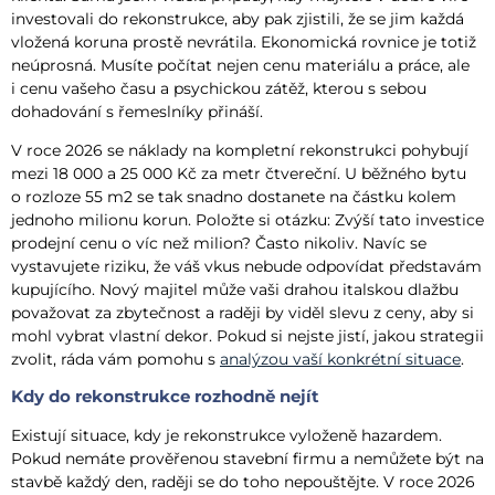
investovali do rekonstrukce, aby pak zjistili, že se jim každá
vložená koruna prostě nevrátila. Ekonomická rovnice je totiž
neúprosná. Musíte počítat nejen cenu materiálu a práce, ale
i cenu vašeho času a psychickou zátěž, kterou s sebou
dohadování s řemeslníky přináší.
V roce 2026 se náklady na kompletní rekonstrukci pohybují
mezi 18 000 a 25 000 Kč za metr čtvereční. U běžného bytu
o rozloze 55 m2 se tak snadno dostanete na částku kolem
jednoho milionu korun. Položte si otázku: Zvýší tato investice
prodejní cenu o víc než milion? Často nikoliv. Navíc se
vystavujete riziku, že váš vkus nebude odpovídat představám
kupujícího. Nový majitel může vaši drahou italskou dlažbu
považovat za zbytečnost a raději by viděl slevu z ceny, aby si
mohl vybrat vlastní dekor. Pokud si nejste jistí, jakou strategii
zvolit, ráda vám pomohu s
analýzou vaší konkrétní situace
.
Kdy do rekonstrukce rozhodně nejít
Existují situace, kdy je rekonstrukce vyloženě hazardem.
Pokud nemáte prověřenou stavební firmu a nemůžete být na
stavbě každý den, raději se do toho nepouštějte. V roce 2026