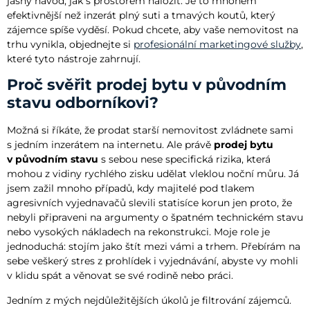
jasný návod, jak s prostorem naložit. Je to mnohem
efektivnější než inzerát plný suti a tmavých koutů, který
zájemce spíše vyděsí. Pokud chcete, aby vaše nemovitost na
trhu vynikla, objednejte si
profesionální marketingové služby
,
které tyto nástroje zahrnují.
Proč svěřit prodej bytu v původním
stavu odborníkovi?
Možná si říkáte, že prodat starší nemovitost zvládnete sami
s jedním inzerátem na internetu. Ale právě
prodej bytu
v původním stavu
s sebou nese specifická rizika, která
mohou z vidiny rychlého zisku udělat vleklou noční můru. Já
jsem zažil mnoho případů, kdy majitelé pod tlakem
agresivních vyjednavačů slevili statisíce korun jen proto, že
nebyli připraveni na argumenty o špatném technickém stavu
nebo vysokých nákladech na rekonstrukci. Moje role je
jednoduchá: stojím jako štít mezi vámi a trhem. Přebírám na
sebe veškerý stres z prohlídek i vyjednávání, abyste vy mohli
v klidu spát a věnovat se své rodině nebo práci.
Jedním z mých nejdůležitějších úkolů je filtrování zájemců.