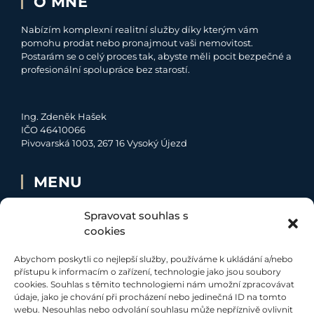
O MNĚ
Nabízím komplexní realitní služby díky kterým vám
pomohu prodat nebo pronajmout vaši nemovitost.
Postarám se o celý proces tak, abyste měli pocit bezpečné a
profesionální spolupráce bez starostí.
Ing. Zdeněk Hašek
IČO 46410066
Pivovarská 1003, 267 16 Vysoký Újezd
MENU
O MNĚ
Spravovat souhlas s
NABÍDKA
cookies
MOJE SLUŽBY
Abychom poskytli co nejlepší služby, používáme k ukládání a/nebo
KONTAKT
přístupu k informacím o zařízení, technologie jako jsou soubory
cookies. Souhlas s těmito technologiemi nám umožní zpracovávat
údaje, jako je chování při procházení nebo jedinečná ID na tomto
SOCIÁLNÍ SÍTĚ
webu. Nesouhlas nebo odvolání souhlasu může nepříznivě ovlivnit