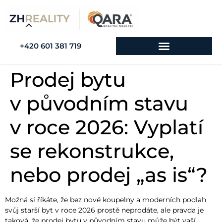
+420 601 381 719
Prodej bytu
v původním stavu
v roce 2026: Vyplatí
se rekonstrukce,
nebo prodej „as is“?
Možná si říkáte, že bez nové koupelny a moderních podlah
svůj starší byt v roce 2026 prostě neprodáte, ale pravda je
taková, že prodej bytu v původním stavu může být vaší