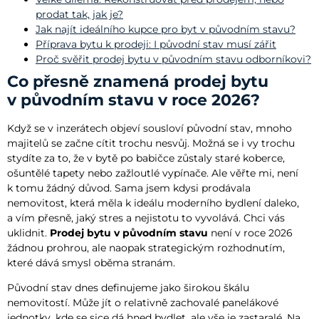
prodat tak, jak je?
Jak najít ideálního kupce pro byt v původním stavu?
Příprava bytu k prodeji: I původní stav musí zářit
Proč svěřit prodej bytu v původním stavu odborníkovi?
Co přesně znamená prodej bytu
v původním stavu v roce 2026?
Když se v inzerátech objeví sousloví původní stav, mnoho
majitelů se začne cítit trochu nesvůj. Možná se i vy trochu
stydíte za to, že v bytě po babičce zůstaly staré koberce,
ošuntělé tapety nebo zažloutlé vypínače. Ale věřte mi, není
k tomu žádný důvod. Sama jsem kdysi prodávala
nemovitost, která měla k ideálu moderního bydlení daleko,
a vím přesně, jaký stres a nejistotu to vyvolává. Chci vás
uklidnit.
Prodej bytu v původním stavu
není v roce 2026
žádnou prohrou, ale naopak strategickým rozhodnutím,
které dává smysl oběma stranám.
Původní stav dnes definujeme jako širokou škálu
nemovitostí. Může jít o relativně zachovalé panelákové
jednotky, kde se sice dá hned bydlet, ale vše je zastaralé. Na