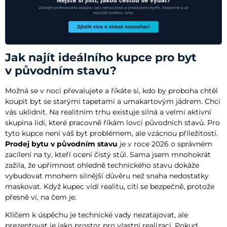
Jak najít ideálního kupce pro byt
v původním stavu?
Možná se v noci převalujete a říkáte si, kdo by proboha chtěl
koupit byt se starými tapetami a umakartovým jádrem. Chci
vás uklidnit. Na realitním trhu existuje silná a velmi aktivní
skupina lidí, které pracovně říkám lovci původních stavů. Pro
tyto kupce není váš byt problémem, ale vzácnou příležitostí.
Prodej bytu v původním stavu
je v roce 2026 o správném
zacílení na ty, kteří ocení čistý stůl. Sama jsem mnohokrát
zažila, že upřímnost ohledně technického stavu dokáže
vybudovat mnohem silnější důvěru než snaha nedostatky
maskovat. Když kupec vidí realitu, cítí se bezpečně, protože
přesně ví, na čem je.
Klíčem k úspěchu je technické vady nezatajovat, ale
prezentovat je jako prostor pro vlastní realizaci. Pokud