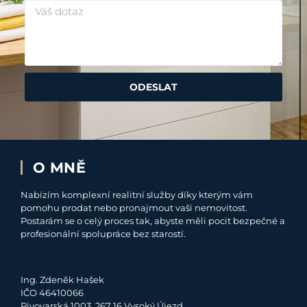
ODESLAT
O MNĚ
Nabízím komplexní realitní služby díky kterým vám
pomohu prodat nebo pronajmout vaši nemovitost.
Postarám se o celý proces tak, abyste měli pocit bezpečné a
profesionální spolupráce bez starostí.
Ing. Zdeněk Hašek
IČO 46410066
Pivovarská 1003, 267 16 Vysoký Újezd