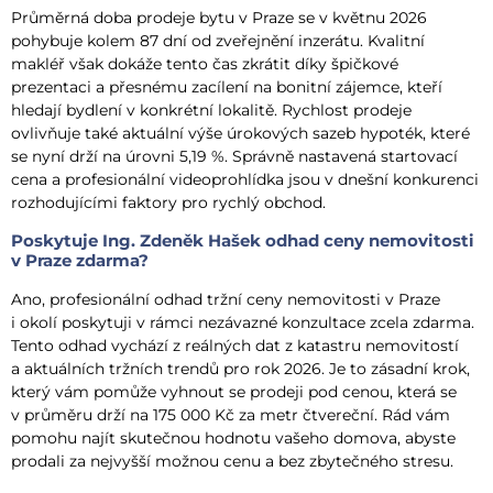
Průměrná doba prodeje bytu v Praze se v květnu 2026
pohybuje kolem 87 dní od zveřejnění inzerátu. Kvalitní
makléř však dokáže tento čas zkrátit díky špičkové
prezentaci a přesnému zacílení na bonitní zájemce, kteří
hledají bydlení v konkrétní lokalitě. Rychlost prodeje
ovlivňuje také aktuální výše úrokových sazeb hypoték, které
se nyní drží na úrovni 5,19 %. Správně nastavená startovací
cena a profesionální videoprohlídka jsou v dnešní konkurenci
rozhodujícími faktory pro rychlý obchod.
Poskytuje Ing. Zdeněk Hašek odhad ceny nemovitosti
v Praze zdarma?
Ano, profesionální odhad tržní ceny nemovitosti v Praze
i okolí poskytuji v rámci nezávazné konzultace zcela zdarma.
Tento odhad vychází z reálných dat z katastru nemovitostí
a aktuálních tržních trendů pro rok 2026. Je to zásadní krok,
který vám pomůže vyhnout se prodeji pod cenou, která se
v průměru drží na 175 000 Kč za metr čtvereční. Rád vám
pomohu najít skutečnou hodnotu vašeho domova, abyste
prodali za nejvyšší možnou cenu a bez zbytečného stresu.