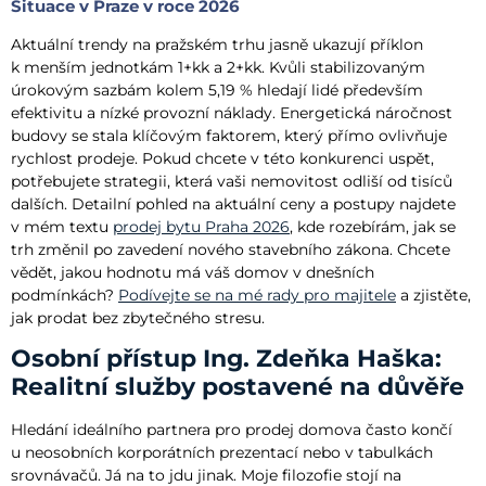
Situace v Praze v roce 2026
Aktuální trendy na pražském trhu jasně ukazují příklon
k menším jednotkám 1+kk a 2+kk. Kvůli stabilizovaným
úrokovým sazbám kolem 5,19 % hledají lidé především
efektivitu a nízké provozní náklady. Energetická náročnost
budovy se stala klíčovým faktorem, který přímo ovlivňuje
rychlost prodeje. Pokud chcete v této konkurenci uspět,
potřebujete strategii, která vaši nemovitost odliší od tisíců
dalších. Detailní pohled na aktuální ceny a postupy najdete
v mém textu
prodej bytu Praha 2026
, kde rozebírám, jak se
trh změnil po zavedení nového stavebního zákona. Chcete
vědět, jakou hodnotu má váš domov v dnešních
podmínkách?
Podívejte se na mé rady pro majitele
a zjistěte,
jak prodat bez zbytečného stresu.
Osobní přístup Ing. Zdeňka Haška:
Realitní služby postavené na důvěře
Hledání ideálního partnera pro prodej domova často končí
u neosobních korporátních prezentací nebo v tabulkách
srovnávačů. Já na to jdu jinak. Moje filozofie stojí na