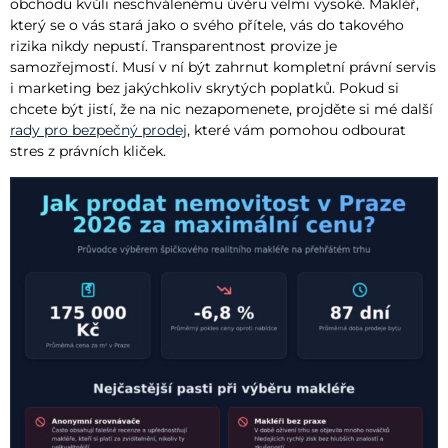
obchodu kvůli neschválenému úvěru velmi vysoké. Makléř,
který se o vás stará jako o svého přítele, vás do takového
rizika nikdy nepustí. Transparentnost provize je
samozřejmostí. Musí v ní být zahrnut kompletní právní servis
i marketing bez jakýchkoliv skrytých poplatků. Pokud si
chcete být jistí, že na nic nezapomenete, projděte si mé další
rady pro bezpečný prodej
, které vám pomohou odbourat
stres z právních kliček.