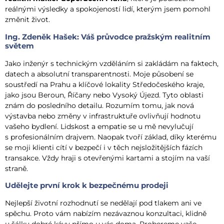
reálnými výsledky a spokojeností lidí, kterým jsem pomohl
změnit život.
Ing. Zdeněk Hašek: Váš průvodce pražským realitním
světem
Jako inženýr s technickým vzděláním si zakládám na faktech,
datech a absolutní transparentnosti. Moje působení se
soustředí na Prahu a klíčové lokality Středočeského kraje,
jako jsou Beroun, Říčany nebo Vysoký Újezd. Tyto oblasti
znám do posledního detailu. Rozumím tomu, jak nová
výstavba nebo změny v infrastruktuře ovlivňují hodnotu
vašeho bydlení. Lidskost a empatie se u mě nevylučují
s profesionálním drajvem. Naopak tvoří základ, díky kterému
se moji klienti cítí v bezpečí i v těch nejsložitějších fázích
transakce. Vždy hraji s otevřenými kartami a stojím na vaší
straně.
Udělejte první krok k bezpečnému prodeji
Nejlepší životní rozhodnutí se nedělají pod tlakem ani ve
spěchu. Proto vám nabízím nezávaznou konzultaci, klidně