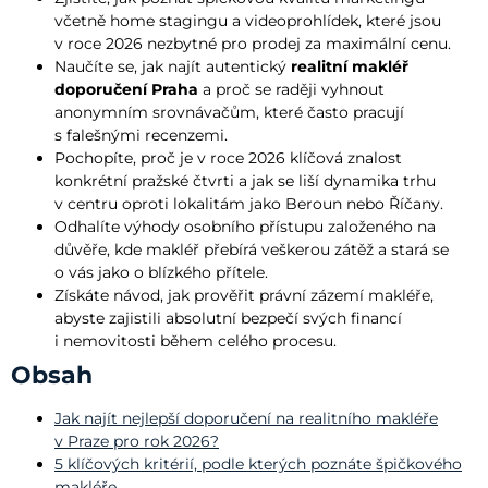
včetně home stagingu a videoprohlídek, které jsou
v roce 2026 nezbytné pro prodej za maximální cenu.
Naučíte se, jak najít autentický
realitní makléř
doporučení Praha
a proč se raději vyhnout
anonymním srovnávačům, které často pracují
s falešnými recenzemi.
Pochopíte, proč je v roce 2026 klíčová znalost
konkrétní pražské čtvrti a jak se liší dynamika trhu
v centru oproti lokalitám jako Beroun nebo Říčany.
Odhalíte výhody osobního přístupu založeného na
důvěře, kde makléř přebírá veškerou zátěž a stará se
o vás jako o blízkého přítele.
Získáte návod, jak prověřit právní zázemí makléře,
abyste zajistili absolutní bezpečí svých financí
i nemovitosti během celého procesu.
Obsah
Jak najít nejlepší doporučení na realitního makléře
v Praze pro rok 2026?
5 klíčových kritérií, podle kterých poznáte špičkového
makléře