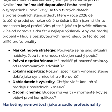
Kvalitní
realitní makléř doporučení Praha
není jen
o sympatiích u první kávy. Je to o tvrdých datech
a profesionálních standardech, které v roce 2026 dělí
úspěšný prodej od nekonečného čekání. Sám jsem si tímto
procesem kdysi prošel. Vím přesně, jaké to je svěřit někomu
klíče od domova a doufat v nejlepší výsledek. Aby váš prodej
proběhl v klidu a bez zbytečných nervů, sledujte těchto pět
pilířů profesionality:
Marketingová strategie:
Podívejte se na jeho aktuální
nabídky. Jsou tam emoce, nebo jen suchý popis?
Právní neprůstřelnost:
Má makléř připravené smlouvy
od renomovaných advokátů?
Lokální expertíza:
Rozumí specifikům Vinohrad stejně
dobře jako dynamice trhu v Berouně?
Dohledatelné výsledky:
Chtějte vidět konkrétní
prodeje z posledních 6 měsíců.
Osobní chemie:
Budete mu věřit i v momentě, kdy se
objeví první komplikace?
Marketing nemovitosti jako zrcadlo profesionality