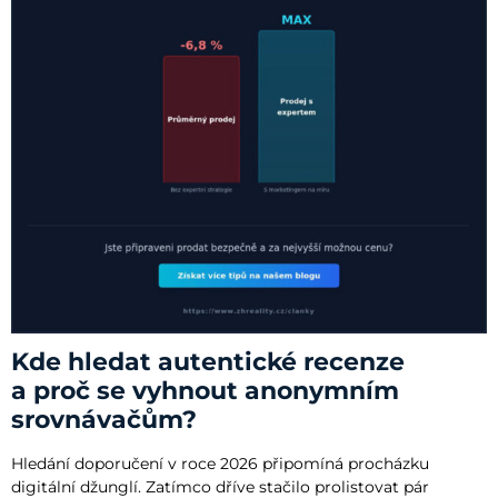
Kde hledat autentické recenze
a proč se vyhnout anonymním
srovnávačům?
Hledání doporučení v roce 2026 připomíná procházku
digitální džunglí. Zatímco dříve stačilo prolistovat pár