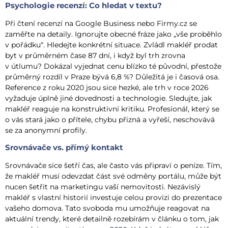
Psychologie recenzí: Co hledat v textu?
Při čtení recenzí na Google Business nebo Firmy.cz se
zaměřte na detaily. Ignorujte obecné fráze jako „vše proběhlo
v pořádku“. Hledejte konkrétní situace. Zvládl makléř prodat
byt v průměrném čase 87 dní, i když byl trh zrovna
v útlumu? Dokázal vyjednat cenu blízko té původní, přestože
průměrný rozdíl v Praze bývá 6,8 %? Důležitá je i časová osa.
Reference z roku 2020 jsou sice hezké, ale trh v roce 2026
vyžaduje úplně jiné dovednosti a technologie. Sledujte, jak
makléř reaguje na konstruktivní kritiku. Profesionál, který se
o vás stará jako o přítele, chybu přizná a vyřeší, neschovává
se za anonymní profily.
Srovnávače vs. přímý kontakt
Srovnávače sice šetří čas, ale často vás připraví o peníze. Tím,
že makléř musí odevzdat část své odměny portálu, může být
nucen šetřit na marketingu vaší nemovitosti. Nezávislý
makléř s vlastní historií investuje celou provizi do prezentace
vašeho domova. Tato svoboda mu umožňuje reagovat na
aktuální trendy, které detailně rozebírám v článku o tom, jak