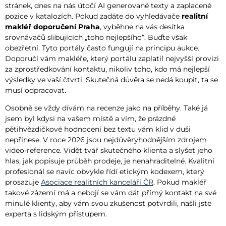
stránek, dnes na nás útočí AI generované texty a zaplacené
pozice v katalozích. Pokud zadáte do vyhledávače
realitní
makléř doporučení Praha
, vyběhne na vás desítka
srovnávačů slibujících „toho nejlepšího“. Buďte však
obezřetní. Tyto portály často fungují na principu aukce.
Doporučí vám makléře, který portálu zaplatil nejvyšší provizi
za zprostředkování kontaktu, nikoliv toho, kdo má nejlepší
výsledky ve vaší čtvrti. Skutečná důvěra se nedá koupit, ta se
musí odpracovat.
Osobně se vždy dívám na recenze jako na příběhy. Také já
jsem byl kdysi na vašem místě a vím, že prázdné
pětihvězdičkové hodnocení bez textu vám klid v duši
nepřinese. V roce 2026 jsou nejdůvěryhodnějším zdrojem
video-reference. Vidět tvář skutečného klienta a slyšet jeho
hlas, jak popisuje průběh prodeje, je nenahraditelné. Kvalitní
profesionál se navíc obvykle řídí etickým kodexem, který
prosazuje
Asociace realitních kanceláří ČR
. Pokud makléř
takové zázemí má a nebojí se vám dát přímý kontakt na své
minulé klienty, aby vám svou zkušenost potvrdili, našli jste
experta s lidským přístupem.