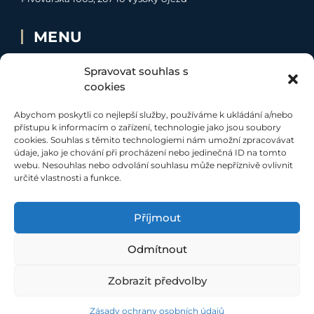
MENU
O MNĚ
Spravovat souhlas s
NABÍDKA
cookies
MOJE SLUŽBY
Abychom poskytli co nejlepší služby, používáme k ukládání a/nebo
KONTAKT
přístupu k informacím o zařízení, technologie jako jsou soubory
cookies. Souhlas s těmito technologiemi nám umožní zpracovávat
údaje, jako je chování při procházení nebo jedinečná ID na tomto
SOCIÁLNÍ SÍTĚ
webu. Nesouhlas nebo odvolání souhlasu může nepříznivě ovlivnit
určité vlastnosti a funkce.
Příjmout
Odmítnout
Při poskytování našich služeb nám pomáhají soubory cookie.
Využíváním našich služeb s jejich používáním souhlasíte
©
ZHREALITY 2021
|
Ochrana osobních údajů
|
Etický kodex
|
Zobrazit předvolby
web vytvořilo studio:
websupreme.cz
Zásady ochrany osobních údajů