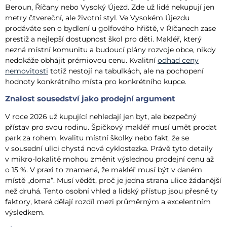
Beroun, Říčany nebo Vysoký Újezd. Zde už lidé nekupují jen
metry čtvereční, ale životní styl. Ve Vysokém Újezdu
prodáváte sen o bydlení u golfového hřiště, v Říčanech zase
prestiž a nejlepší dostupnost škol pro děti. Makléř, který
nezná místní komunitu a budoucí plány rozvoje obce, nikdy
nedokáže obhájit prémiovou cenu. Kvalitní
odhad ceny
nemovitosti
totiž nestojí na tabulkách, ale na pochopení
hodnoty konkrétního místa pro konkrétního kupce.
Znalost sousedství jako prodejní argument
V roce 2026 už kupující nehledají jen byt, ale bezpečný
přístav pro svou rodinu. Špičkový makléř musí umět prodat
park za rohem, kvalitu místní školky nebo fakt, že se
v sousední ulici chystá nová cyklostezka. Právě tyto detaily
v mikro-lokalitě mohou změnit výslednou prodejní cenu až
o 15 %. V praxi to znamená, že makléř musí být v daném
místě „doma“. Musí vědět, proč je jedna strana ulice žádanější
než druhá. Tento osobní vhled a lidský přístup jsou přesně ty
faktory, které dělají rozdíl mezi průměrným a excelentním
výsledkem.