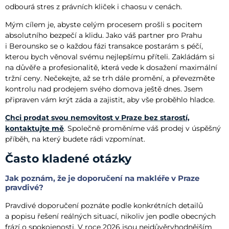
odbourá stres z právních kliček i chaosu v cenách.
Mým cílem je, abyste celým procesem prošli s pocitem
absolutního bezpečí a klidu. Jako váš partner pro Prahu
i Berounsko se o každou fázi transakce postarám s péčí,
kterou bych věnoval svému nejlepšímu příteli. Zakládám si
na důvěře a profesionalitě, která vede k dosažení maximální
tržní ceny. Nečekejte, až se trh dále promění, a převezměte
kontrolu nad prodejem svého domova ještě dnes. Jsem
připraven vám krýt záda a zajistit, aby vše proběhlo hladce.
Chci prodat svou nemovitost v Praze bez starostí,
kontaktujte mě
. Společně proměníme váš prodej v úspěšný
příběh, na který budete rádi vzpomínat.
Často kladené otázky
Jak poznám, že je doporučení na makléře v Praze
pravdivé?
Pravdivé doporučení poznáte podle konkrétních detailů
a popisu řešení reálných situací, nikoliv jen podle obecných
frází o spokojenosti. V roce 2026 jsou nejdůvěryhodnějším