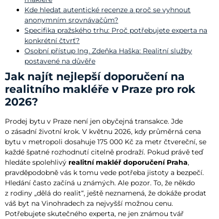
Kde hledat autentické recenze a proč se vyhnout
anonymním srovnávačům?
Specifika pražského trhu: Proč potřebujete experta na
konkrétní čtvrť?
Osobní přístup Ing. Zdeňka Haška: Realitní služby
postavené na důvěře
Jak najít nejlepší doporučení na
realitního makléře v Praze pro rok
2026?
Prodej bytu v Praze není jen obyčejná transakce. Jde
o zásadní životní krok. V květnu 2026, kdy průměrná cena
bytu v metropoli dosahuje 175 000 Kč za metr čtvereční, se
každé špatné rozhodnutí citelně prodraží. Pokud právě teď
hledáte spolehlivý
realitní makléř doporučení Praha
,
pravděpodobně vás k tomu vede potřeba jistoty a bezpečí.
Hledání často začíná u známých. Ale pozor. To, že někdo
z rodiny „dělá do realit“, ještě neznamená, že dokáže prodat
váš byt na Vinohradech za nejvyšší možnou cenu.
Potřebujete skutečného experta, ne jen známou tvář