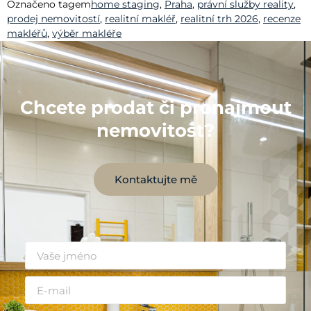
Označeno tagem
home staging
,
Praha
,
právní služby reality
,
prodej nemovitostí
,
realitní makléř
,
realitní trh 2026
,
recenze
makléřů
,
výběr makléře
Chcete prodat či pronajmout
nemovitost?
Kontaktujte mě