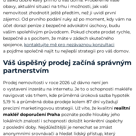
u šálku dobré kávy přímo u vás doma. Probereme vaše
obavy, aktuální situaci na trhu i možnosti, jak vaši
nemovitost zhodnotit ještě předtím, než ji uvidí první
zájemci. Od prvního podání ruky až po moment, kdy vám na
účet dorazí peníze z bezpečné advokátní úschovy, budu
vaším spolehlivým průvodcem. Pokud chcete prodat rychle,
bezpečně a s pocitem, že máte v zádech skutečného
spojence,
kontaktujte mě pro nezávaznou konzultaci
a pojďme společně najít tu nejlepší strategii pro váš domov.
Váš úspěšný prodej začíná správným
partnerstvím
Prodej nemovitosti v roce 2026 už dávno není jen
o vystavení inzerátu na internetu. Je to o schopnosti makléře
navigovat vás trhem, kde průměrná úroková sazba hypoték
5,19 % a průměrná doba prodeje kolem 87 dní vyžadují
precizní marketingovou strategii. Už víte, že kvalitní
realitní
makléř doporučení Praha
poznáte podle hloubky jeho
lokálních znalostí i schopnosti doložit konkrétní úspěchy
z poslední doby. Nejdůležitější je nenechat se zmást
anonymními srovnávači a hledat lidský přístup, který