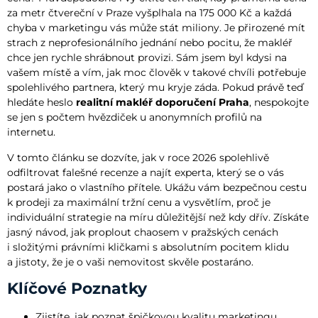
za metr čtvereční v Praze vyšplhala na 175 000 Kč a každá
chyba v marketingu vás může stát miliony. Je přirozené mít
strach z neprofesionálního jednání nebo pocitu, že makléř
chce jen rychle shrábnout provizi. Sám jsem byl kdysi na
vašem místě a vím, jak moc člověk v takové chvíli potřebuje
spolehlivého partnera, který mu kryje záda. Pokud právě teď
hledáte heslo
realitní makléř doporučení Praha
, nespokojte
se jen s počtem hvězdiček u anonymních profilů na
internetu.
V tomto článku se dozvíte, jak v roce 2026 spolehlivě
odfiltrovat falešné recenze a najít experta, který se o vás
postará jako o vlastního přítele. Ukážu vám bezpečnou cestu
k prodeji za maximální tržní cenu a vysvětlím, proč je
individuální strategie na míru důležitější než kdy dřív. Získáte
jasný návod, jak proplout chaosem v pražských cenách
i složitými právními kličkami s absolutním pocitem klidu
a jistoty, že je o vaši nemovitost skvěle postaráno.
Klíčové Poznatky
Zjistíte, jak poznat špičkovou kvalitu marketingu