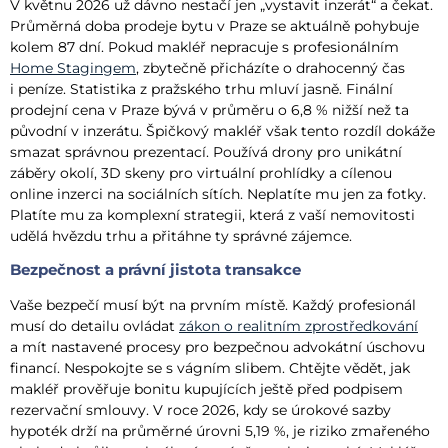
V květnu 2026 už dávno nestačí jen „vystavit inzerát“ a čekat.
Průměrná doba prodeje bytu v Praze se aktuálně pohybuje
kolem 87 dní. Pokud makléř nepracuje s profesionálním
Home Stagingem
, zbytečně přicházíte o drahocenný čas
i peníze. Statistika z pražského trhu mluví jasně. Finální
prodejní cena v Praze bývá v průměru o 6,8 % nižší než ta
původní v inzerátu. Špičkový makléř však tento rozdíl dokáže
smazat správnou prezentací. Používá drony pro unikátní
záběry okolí, 3D skeny pro virtuální prohlídky a cílenou
online inzerci na sociálních sítích. Neplatíte mu jen za fotky.
Platíte mu za komplexní strategii, která z vaší nemovitosti
udělá hvězdu trhu a přitáhne ty správné zájemce.
Bezpečnost a právní jistota transakce
Vaše bezpečí musí být na prvním místě. Každý profesionál
musí do detailu ovládat
zákon o realitním zprostředkování
a mít nastavené procesy pro bezpečnou advokátní úschovu
financí. Nespokojte se s vágním slibem. Chtějte vědět, jak
makléř prověřuje bonitu kupujících ještě před podpisem
rezervační smlouvy. V roce 2026, kdy se úrokové sazby
hypoték drží na průměrné úrovni 5,19 %, je riziko zmařeného