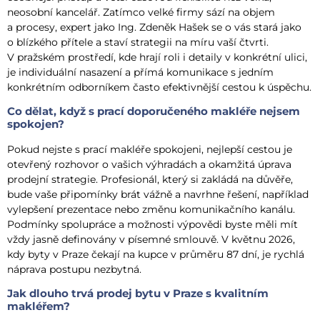
neosobní kancelář. Zatímco velké firmy sází na objem
a procesy, expert jako Ing. Zdeněk Hašek se o vás stará jako
o blízkého přítele a staví strategii na míru vaší čtvrti.
V pražském prostředí, kde hrají roli i detaily v konkrétní ulici,
je individuální nasazení a přímá komunikace s jedním
konkrétním odborníkem často efektivnější cestou k úspěchu.
Co dělat, když s prací doporučeného makléře nejsem
spokojen?
Pokud nejste s prací makléře spokojeni, nejlepší cestou je
otevřený rozhovor o vašich výhradách a okamžitá úprava
prodejní strategie. Profesionál, který si zakládá na důvěře,
bude vaše připomínky brát vážně a navrhne řešení, například
vylepšení prezentace nebo změnu komunikačního kanálu.
Podmínky spolupráce a možnosti výpovědi byste měli mít
vždy jasně definovány v písemné smlouvě. V květnu 2026,
kdy byty v Praze čekají na kupce v průměru 87 dní, je rychlá
náprava postupu nezbytná.
Jak dlouho trvá prodej bytu v Praze s kvalitním
makléřem?