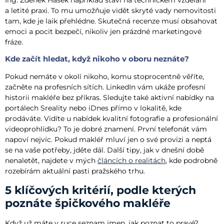
a letité praxi. To mu umožňuje vidět skryté vady nemovitosti
tam, kde je laik přehlédne. Skutečná recenze musí obsahovat
emoci a pocit bezpečí, nikoliv jen prázdné marketingové
fráze.
Kde začít hledat, když nikoho v oboru neznáte?
Pokud nemáte v okolí nikoho, komu stoprocentně věříte,
začněte na profesních sítích. LinkedIn vám ukáže profesní
historii makléře bez příkras. Sledujte také aktivní nabídky na
portálech Sreality nebo iDnes přímo v lokalitě, kde
prodáváte. Vidíte u nabídek kvalitní fotografie a profesionální
videoprohlídku? To je dobré znamení. První telefonát vám
napoví nejvíc. Pokud makléř mluví jen o své provizi a neptá
se na vaše potřeby, jděte dál. Další tipy, jak v dnešní době
nenaletět, najdete v mých
článcích o realitách
, kde podrobně
rozebírám aktuální pasti pražského trhu.
5 klíčových kritérií, podle kterých
poznáte špičkového makléře
Když už máte v ruce seznam jmen, jak poznat to pravé?