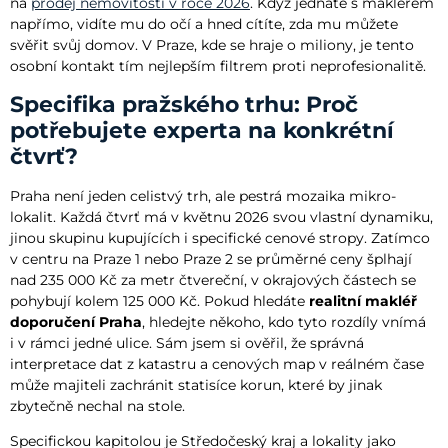
na
prodej nemovitostí v roce 2026
. Když jednáte s makléřem
napřímo, vidíte mu do očí a hned cítíte, zda mu můžete
svěřit svůj domov. V Praze, kde se hraje o miliony, je tento
osobní kontakt tím nejlepším filtrem proti neprofesionalitě.
Specifika pražského trhu: Proč
potřebujete experta na konkrétní
čtvrť?
Praha není jeden celistvý trh, ale pestrá mozaika mikro-
lokalit. Každá čtvrť má v květnu 2026 svou vlastní dynamiku,
jinou skupinu kupujících i specifické cenové stropy. Zatímco
v centru na Praze 1 nebo Praze 2 se průměrné ceny šplhají
nad 235 000 Kč za metr čtvereční, v okrajových částech se
pohybují kolem 125 000 Kč. Pokud hledáte
realitní makléř
doporučení Praha
, hledejte někoho, kdo tyto rozdíly vnímá
i v rámci jedné ulice. Sám jsem si ověřil, že správná
interpretace dat z katastru a cenových map v reálném čase
může majiteli zachránit statisíce korun, které by jinak
zbytečně nechal na stole.
Specifickou kapitolou je Středočeský kraj a lokality jako