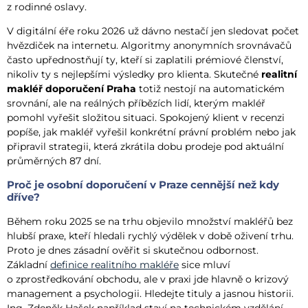
z rodinné oslavy.
V digitální éře roku 2026 už dávno nestačí jen sledovat počet
hvězdiček na internetu. Algoritmy anonymních srovnávačů
často upřednostňují ty, kteří si zaplatili prémiové členství,
nikoliv ty s nejlepšími výsledky pro klienta. Skutečné
realitní
makléř doporučení Praha
totiž nestojí na automatickém
srovnání, ale na reálných příbězích lidí, kterým makléř
pomohl vyřešit složitou situaci. Spokojený klient v recenzi
popíše, jak makléř vyřešil konkrétní právní problém nebo jak
připravil strategii, která zkrátila dobu prodeje pod aktuální
průměrných 87 dní.
Proč je osobní doporučení v Praze cennější než kdy
dříve?
Během roku 2025 se na trhu objevilo množství makléřů bez
hlubší praxe, kteří hledali rychlý výdělek v době oživení trhu.
Proto je dnes zásadní ověřit si skutečnou odbornost.
Základní
definice realitního makléře
sice mluví
o zprostředkování obchodu, ale v praxi jde hlavně o krizový
management a psychologii. Hledejte tituly a jasnou historii.
Ing. Zdeněk Hašek například staví na technickém vzdělání