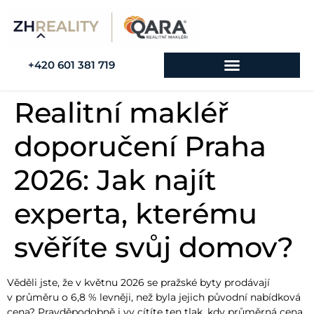
+420 601 381 719
Realitní makléř
doporučení Praha
2026: Jak najít
experta, kterému
svěříte svůj domov?
Věděli jste, že v květnu 2026 se pražské byty prodávají
v průměru o 6,8 % levněji, než byla jejich původní nabídková
cena? Pravděpodobně i vy cítíte ten tlak, kdy průměrná cena