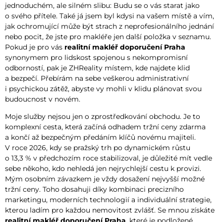
jednoduchém, ale silném slibu: Budu se o vás starat jako
o svého přítele. Také já jsem byl kdysi na vašem místě a vím,
jak ochromující může být strach z neprofesionálního jednání
nebo pocit, že jste pro makléře jen další položka v seznamu.
Pokud je pro vás
realitní makléř doporučení Praha
synonymem pro lidskost spojenou s nekompromisní
odborností, pak je ZHReality místem, kde najdete klid
a bezpečí. Přebírám na sebe veškerou administrativní
i psychickou zátěž, abyste vy mohli v klidu plánovat svou
budoucnost v novém.
Moje služby nejsou jen o zprostředkování obchodu. Je to
komplexní cesta, která začíná odhadem tržní ceny zdarma
a končí až bezpečným předáním klíčů novému majiteli.
V roce 2026, kdy se pražský trh po dynamickém růstu
o 13,3 % v předchozím roce stabilizoval, je důležité mít vedle
sebe někoho, kdo nehledá jen nejrychlejší cestu k provizi.
Mým osobním závazkem je vždy dosažení nejvyšší možné
tržní ceny. Toho dosahuji díky kombinaci precizního
marketingu, moderních technologií a individuální strategie,
kterou ladím pro každou nemovitost zvlášť. Se mnou získáte
realitní makléř doporučení Praha
, které je podložené