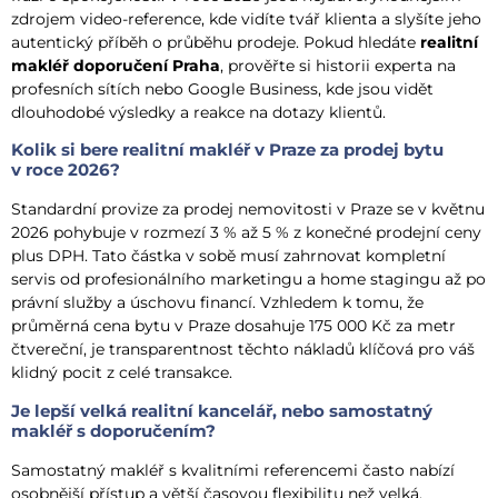
zdrojem video-reference, kde vidíte tvář klienta a slyšíte jeho
autentický příběh o průběhu prodeje. Pokud hledáte
realitní
makléř doporučení Praha
, prověřte si historii experta na
profesních sítích nebo Google Business, kde jsou vidět
dlouhodobé výsledky a reakce na dotazy klientů.
Kolik si bere realitní makléř v Praze za prodej bytu
v roce 2026?
Standardní provize za prodej nemovitosti v Praze se v květnu
2026 pohybuje v rozmezí 3 % až 5 % z konečné prodejní ceny
plus DPH. Tato částka v sobě musí zahrnovat kompletní
servis od profesionálního marketingu a home stagingu až po
právní služby a úschovu financí. Vzhledem k tomu, že
průměrná cena bytu v Praze dosahuje 175 000 Kč za metr
čtvereční, je transparentnost těchto nákladů klíčová pro váš
klidný pocit z celé transakce.
Je lepší velká realitní kancelář, nebo samostatný
makléř s doporučením?
Samostatný makléř s kvalitními referencemi často nabízí
osobnější přístup a větší časovou flexibilitu než velká,