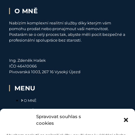
O MNĚ
Nabízím komplexní realitní služby díky kterým vám
pomohu prodat nebo pronajmout vaši nemovitost.
Postarám se o celý proces tak, abyste měli pocit bezpečné a
profesionální spolupráce bez starostí.
Ing. Zdeněk Hašek
IČO 46410066
Pivovarská 1003, 267 16 Vysoký Újezd
MENU
O MNĚ
NABÍDKA
Spravovat souhlas s
MOJE SLUŽBY
cookies
KONTAKT