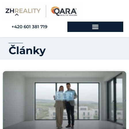
+420 601 381 719
Články