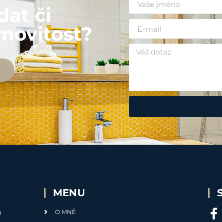
dat či
movitost?
MENU
m
O MNĚ