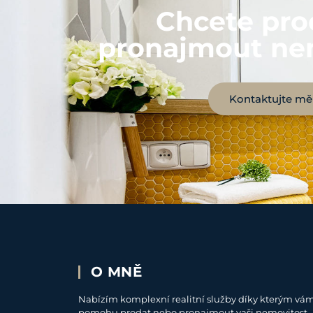
Chcete pro
pronajmout ne
Kontaktujte mě
O MNĚ
Nabízím komplexní realitní služby díky kterým vá
pomohu prodat nebo pronajmout vaši nemovitost.