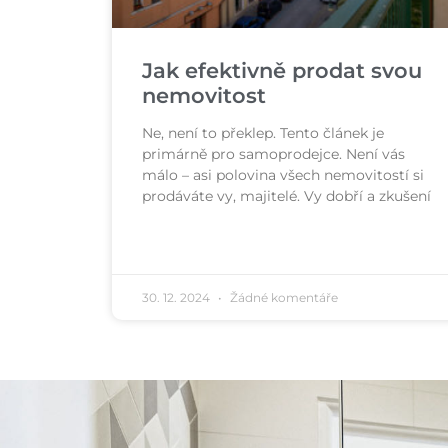
Jak efektivně prodat svou
nemovitost
Ne, není to překlep. Tento článek je
primárně pro samoprodejce. Není vás
málo – asi polovina všech nemovitostí si
prodáváte vy, majitelé. Vy dobří a zkušení
30. 12. 2024
Žádné komentáře