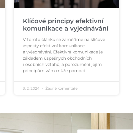
Klíčové principy efektivní
komunikace a vyjednávání
V tomto článku se zaměříme na klíčové
aspekty efektivní komunikace
a vyjednávání. Efektivní komunikace je
základem úspěšných obchodních
i osobních vztahů, a porozumění jejím
principům vám může pomoci
3. 2. 2024
Žádné komentáře