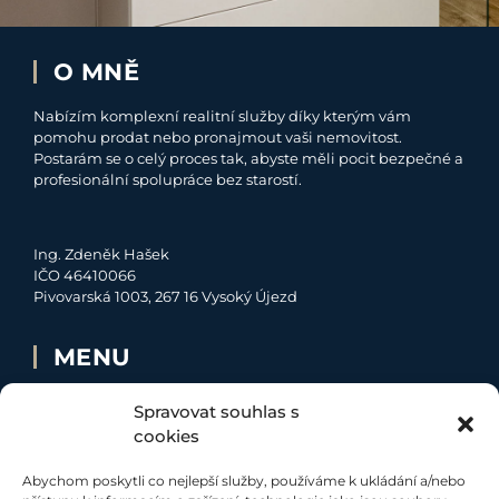
O MNĚ
Nabízím komplexní realitní služby díky kterým vám
pomohu prodat nebo pronajmout vaši nemovitost.
Postarám se o celý proces tak, abyste měli pocit bezpečné a
profesionální spolupráce bez starostí.
Ing. Zdeněk Hašek
IČO 46410066
Pivovarská 1003, 267 16 Vysoký Újezd
MENU
O MNĚ
Spravovat souhlas s
NABÍDKA
cookies
MOJE SLUŽBY
Abychom poskytli co nejlepší služby, používáme k ukládání a/nebo
KONTAKT