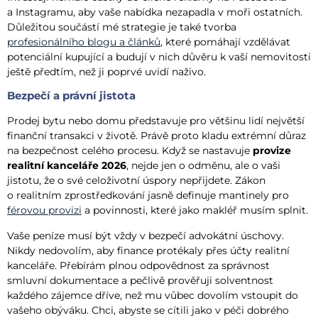
a Instagramu, aby vaše nabídka nezapadla v moři ostatních.
Důležitou součástí mé strategie je také tvorba
profesionálního blogu a článků
, které pomáhají vzdělávat
potenciální kupující a budují v nich důvěru k vaší nemovitosti
ještě předtím, než ji poprvé uvidí naživo.
Bezpečí a právní jistota
Prodej bytu nebo domu představuje pro většinu lidí největší
finanční transakci v životě. Právě proto kladu extrémní důraz
na bezpečnost celého procesu. Když se nastavuje
provize
realitní kanceláře 2026
, nejde jen o odměnu, ale o vaši
jistotu, že o své celoživotní úspory nepřijdete. Zákon
o realitním zprostředkování jasně definuje mantinely pro
férovou provizi
a povinnosti, které jako makléř musím splnit.
Vaše peníze musí být vždy v bezpečí advokátní úschovy.
Nikdy nedovolím, aby finance protékaly přes účty realitní
kanceláře. Přebírám plnou odpovědnost za správnost
smluvní dokumentace a pečlivě prověřuji solventnost
každého zájemce dříve, než mu vůbec dovolím vstoupit do
vašeho obýváku. Chci, abyste se cítili jako v péči dobrého