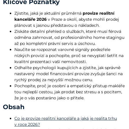
Klíčové Poznatky
Zjistíte, jaká je aktuální průměrná
provize realitní
kanceláře 2026
v Praze a okolí, abyste mohli prodej
plánovat s jasnou představou o nákladech.
Získáte detailní přehled o službách, které musí férová
odměna zahrnovat, od profesionálního home stagingu
až po kompletní právní servis a úschovu.
Naučíte se rozpoznat varovné signály podezřele
nízkých provizí a pochopíte, proč se nevyplatí šetřit na
kvalitní prezentaci vaší nemovitosti.
Odhalíte psychologii kupujících a zjistíte, jak správně
nastavený model financování provize zvyšuje šanci na
rychlý prodej za nejvyšší možnou cenu.
Pochopíte, proč je osobní a empatický přístup makléře
tou nejlepší cestou, jak prodat bez stresu a s pocitem,
že je o vás postaráno jako o přítele.
Obsah
Co je provize realitní kanceláře a jaká je realita trhu
v roce 2026?