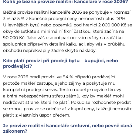
Kolik je běžná provize realitní kanceláře v roce 2026?
Běžná provize realitní kanceláře 2026 se pohybuje v rozmezí
3 % až 5 % z konečné prodejní ceny nemovitosti plus DPH.
U levnějších bytů nebo pozemků pod hranicí 2 000 000 Kč se
obvykle setkáte s minimální fixní částkou, která začíná na
90 000 Kč. Jako váš osobní partner vám vždy na začátku
spolupráce připravím detailní kalkulaci, aby vás v průběhu
obchodu nepřekvapily žádné skryté náklady.
Kdo platí provizi při prodeji bytu – kupující, nebo
prodávající?
V roce 2026 hradí provizi ve 94 % případů prodávající,
protože makléř zastupuje jeho zájmy a poskytuje mu
kompletní prodejní servis. Tento model je nejvíce férový
a brání nebezpečnému střetu zájmů, kdy by makléř mohl
nadržovat straně, která ho platí. Pokud se rozhodnete prodat
se mnou, provize se odečte až z kupní ceny, takže ji nemusíte
platit z vlastních úspor předem.
Je provize realitní kanceláře smluvní, nebo pevně daná
zákonem?