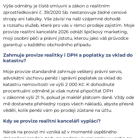
Výše odměny je čistě smluvní a zákon o realitním
zprostředkování č. 39/2020 Sb. nestanovuje žádné cenové
stropy ani tabulky. Vše závisí na naší vzájemné dohodě
a rozsahu služeb, které pro vás v rámci prodeje zajistím. Moje
provize realitní kanceláře 2026 odráží špičkový marketing,
moji osobní péči a právní jistotu, kterou jako váš průvodce
garantuji u každého obchodního případu.
Zahrnuje provize realitky i DPH a poplatky za vklad do
katastru?
Moje provize standardně zahrnuje veškerý právní servis,
advokátní úschovu peněz i správní poplatek za vklad do
katastru nemovitostí ve výši 2 000 Kč. K dohodnuté
procentuální odměně je však nutné připočítat DPH
v zákonné výši 21 %, pokud je makléř plátcem daně. Vždy ode
mě dostanete přehledný rozpis všech nákladů, abyste přesně
věděli, kolik peněz vám po prodeji zůstane na účtu.
Kdy se provize realitní kanceláři vyplácí?
Nárok na provizi mi vzniká až v momentě úspěšného