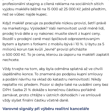
profesionální staging a cílená reklama na sociálních sítích
vyjdou makléře běžně na 15 000 až 25 000 Kč ještě předtím,
než se vůbec najde kupec.
Když makléř pracuje za podezřele nízkou provizi, šetří právě
na marketingu. Výsledek? Vaši nemovitost uvidí méně lidí,
prodej trvá déle a vy nakonec musíte slevit z kupní ceny.
Rozdíl v prodejní ceně mezi špičkově odprezentovaným
bytem a bytem s fotkami z mobilu bývá i 10 %. U bytu za 5
milionů korun tak kvůli „levné“ provizi přicházíte
o 500 000 Kč. To je cena, kterou za úsporu na makléři zaplatit
nechcete.
Vždy trvejte na tom, aby byla odměna splatná až ve chvíli
úspěšného konce. To znamená po podpisu kupní smlouvy
a podání návrhu na vklad do katastru nemovitostí. Nikdy
neplaťte nic předem. Pozor si dejte také na uvádění ceny bez
DPH. Sazba 21 % dokáže s konečnou částkou pořádně
zamávat, proto chtějte v ústních dohodách i ve smlouvě
vždy slyšet finální částku včetně daně.
Varovné signály při výběru realitní kanceláře