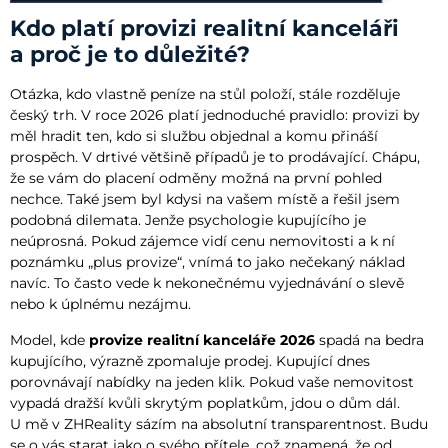
Kdo platí provizi realitní kanceláři
a proč je to důležité?
Otázka, kdo vlastně peníze na stůl položí, stále rozděluje
český trh. V roce 2026 platí jednoduché pravidlo: provizi by
měl hradit ten, kdo si službu objednal a komu přináší
prospěch. V drtivé většině případů je to prodávající. Chápu,
že se vám do placení odměny možná na první pohled
nechce. Také jsem byl kdysi na vašem místě a řešil jsem
podobná dilemata. Jenže psychologie kupujícího je
neúprosná. Pokud zájemce vidí cenu nemovitosti a k ní
poznámku „plus provize“, vnímá to jako nečekaný náklad
navíc. To často vede k nekonečnému vyjednávání o slevě
nebo k úplnému nezájmu.
Model, kde
provize realitní kanceláře 2026
spadá na bedra
kupujícího, výrazně zpomaluje prodej. Kupující dnes
porovnávají nabídky na jeden klik. Pokud vaše nemovitost
vypadá dražší kvůli skrytým poplatkům, jdou o dům dál.
U mě v ZHReality sázím na absolutní transparentnost. Budu
se o vás starat jako o svého přítele, což znamená, že od