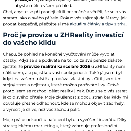
abyste měli o všem přehled.
Chci, abyste se při prodeji cítili bezpečně a věděli, že se o vás
starám jako o svého přítele. Pokud vás zajímají další rady, jak
prodat bezpečně, přečtěte si mé
aktuální články a tipy z trhu
.
Proč je provize u ZHReality investicí
do vašeho klidu
Chápu, že pohled na konečné vyúčtování může vyvolat
otázky. Když se ale podíváte na to, co za své peníze získáte,
zjistíte, že
provize realitní kanceláře 2026
u ZHReality není
nákladem, ale pojistkou vaší spokojenosti. Také já jsem byl
kdysi na vašem místě a prodával vlastní byt. Cítil jsem ten
stejný stres a nejistotu, které možná prožíváte i vy. Právě
proto jsem se rozhodl dělat reality jinak. Budu se o vás starat
jako o svého přítele. Moje zkušenost z obou stran barikády mi
dovoluje přesně odhadnout, kde se mohou objevit zádrhely,
a vyřešit je dříve, než vás začnou pálit.
Moje práce nekončí u nafocení bytu a vyvěšení inzerátu. Díky
strategickému marketingu, který zahrnuje profesionální