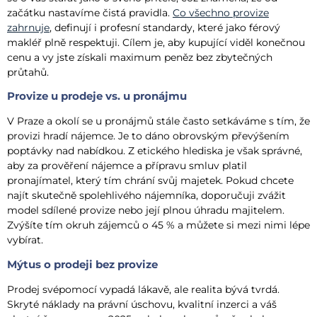
začátku nastavíme čistá pravidla.
Co všechno provize
zahrnuje
, definují i profesní standardy, které jako férový
makléř plně respektuji. Cílem je, aby kupující viděl konečnou
cenu a vy jste získali maximum peněz bez zbytečných
průtahů.
Provize u prodeje vs. u pronájmu
V Praze a okolí se u pronájmů stále často setkáváme s tím, že
provizi hradí nájemce. Je to dáno obrovským převýšením
poptávky nad nabídkou. Z etického hlediska je však správné,
aby za prověření nájemce a přípravu smluv platil
pronajímatel, který tím chrání svůj majetek. Pokud chcete
najít skutečně spolehlivého nájemníka, doporučuji zvážit
model sdílené provize nebo její plnou úhradu majitelem.
Zvýšíte tím okruh zájemců o 45 % a můžete si mezi nimi lépe
vybírat.
Mýtus o prodeji bez provize
Prodej svépomocí vypadá lákavě, ale realita bývá tvrdá.
Skryté náklady na právní úschovu, kvalitní inzerci a váš