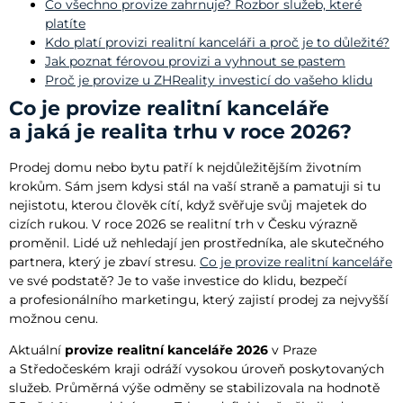
Co všechno provize zahrnuje? Rozbor služeb, které
platíte
Kdo platí provizi realitní kanceláři a proč je to důležité?
Jak poznat férovou provizi a vyhnout se pastem
Proč je provize u ZHReality investicí do vašeho klidu
Co je provize realitní kanceláře
a jaká je realita trhu v roce 2026?
Prodej domu nebo bytu patří k nejdůležitějším životním
krokům. Sám jsem kdysi stál na vaší straně a pamatuji si tu
nejistotu, kterou člověk cítí, když svěřuje svůj majetek do
cizích rukou. V roce 2026 se realitní trh v Česku výrazně
proměnil. Lidé už nehledají jen prostředníka, ale skutečného
partnera, který je zbaví stresu.
Co je provize realitní kanceláře
ve své podstatě? Je to vaše investice do klidu, bezpečí
a profesionálního marketingu, který zajistí prodej za nejvyšší
možnou cenu.
Aktuální
provize realitní kanceláře 2026
v Praze
a Středočeském kraji odráží vysokou úroveň poskytovaných
služeb. Průměrná výše odměny se stabilizovala na hodnotě