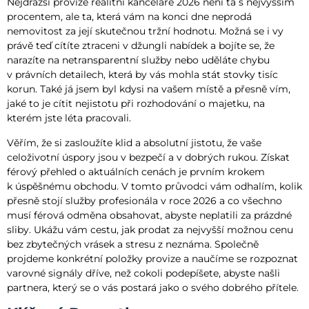
Nejdražší provize realitní kanceláře 2026 není ta s nejvyšším
procentem, ale ta, která vám na konci dne neprodá
nemovitost za její skutečnou tržní hodnotu. Možná se i vy
právě teď cítíte ztraceni v džungli nabídek a bojíte se, že
narazíte na netransparentní služby nebo uděláte chybu
v právních detailech, která by vás mohla stát stovky tisíc
korun. Také já jsem byl kdysi na vašem místě a přesně vím,
jaké to je cítit nejistotu při rozhodování o majetku, na
kterém jste léta pracovali.
Věřím, že si zasloužíte klid a absolutní jistotu, že vaše
celoživotní úspory jsou v bezpečí a v dobrých rukou. Získat
férový přehled o aktuálních cenách je prvním krokem
k úspěšnému obchodu. V tomto průvodci vám odhalím, kolik
přesně stojí služby profesionála v roce 2026 a co všechno
musí férová odměna obsahovat, abyste neplatili za prázdné
sliby. Ukážu vám cestu, jak prodat za nejvyšší možnou cenu
bez zbytečných vrásek a stresu z neznáma. Společně
projdeme konkrétní položky provize a naučíme se rozpoznat
varovné signály dříve, než cokoli podepíšete, abyste našli
partnera, který se o vás postará jako o svého dobrého přítele.