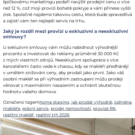
špičkovému marketingu podaří navýšit prodejní cenu o více
než 12 %, což moji provizi bohatě pokryje a vám přinese vyšší
zisk. Společně najdeme takovou cestu, která bude spravedlivá
a zajistí vám ten nejlepší servis na trhu.
Jaký je rozdíl mezi provizí u exkluzivní a neexkluzivní
smlouvy?
U exkluzivní smlouvy vám můžu nabídnout výhodnější
procento a investovat do reklamy průměrně 30 000 Kč
z mých vlastních zdrojů. Neexkluzivní spolupráce s více
kancelářemi často vede k chaosu, kdy se makléři předhánějí
v umělém snižování ceny, aby prodali jako první. Jako váš
osobní makléř se při výhradním zastoupení můžu prodeji
věnovat s maximálním nasazením a ochránit skutečnou
hodnotu vašeho domova.
Označeno tagem
home staging
,
jak prodat výhodně
,
odměna
makléře
,
právní servis
,
prodej nemovitostí
,
provize RK
,
realitní makléř
,
realitní trh 2026