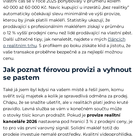
vlastní čas se v roce 2025 pohybovaly v průměru kolem
40 000 až 60 000 Kč. Navíc kupující u inzerátů „bez realitky“
automaticky očekávají slevu minimálně ve výši provize,
kterou by jinak platili makléři. Statistiky ukazují, že
prodávající s profesionálním makléřem získají v průměru
o 12 % vyšší prodejní cenu než lidé prodávající na vlastní pěst.
Další užitečné tipy, jak nenaletět, najdete v mých
článcích
o realitním trhu
. S profíkem po boku získáte klid a jistotu, že
vaše transakce proběhne bezpečně a za nejlepší možnou
cenu.
Jak poznat férovou provizi a vyhnout
se pastem
Také já jsem byl kdysi na vašem místě a řešil jsem, komu
svěřit svůj majetek a kolik je spravedlivá odměna za prodej.
Chápu, že se snažíte ušetřit, ale v realitách platí jedno kruté
pravidlo. Levná služba se vám v konečném součtu může
o stovky tisíc korun prodražit. Pokud je
provize realitní
kanceláře 2026
nastavena pod hranicí 3 % z prodejní ceny, je
to pro vás první varovný signál. Solidní makléř totiž do
prodeje investuje nemalé prostředky. Kvalitní videoprohlídka,