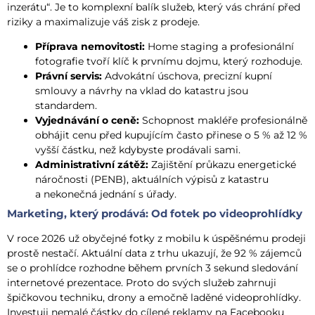
inzerátu“. Je to komplexní balík služeb, který vás chrání před
riziky a maximalizuje váš zisk z prodeje.
Příprava nemovitosti:
Home staging a profesionální
fotografie tvoří klíč k prvnímu dojmu, který rozhoduje.
Právní servis:
Advokátní úschova, precizní kupní
smlouvy a návrhy na vklad do katastru jsou
standardem.
Vyjednávání o ceně:
Schopnost makléře profesionálně
obhájit cenu před kupujícím často přinese o 5 % až 12 %
vyšší částku, než kdybyste prodávali sami.
Administrativní zátěž:
Zajištění průkazu energetické
náročnosti (PENB), aktuálních výpisů z katastru
a nekonečná jednání s úřady.
Marketing, který prodává: Od fotek po videoprohlídky
V roce 2026 už obyčejné fotky z mobilu k úspěšnému prodeji
prostě nestačí. Aktuální data z trhu ukazují, že 92 % zájemců
se o prohlídce rozhodne během prvních 3 sekund sledování
internetové prezentace. Proto do svých služeb zahrnuji
špičkovou techniku, drony a emočně laděné videoprohlídky.
Investuji nemalé částky do cílené reklamy na Facebooku