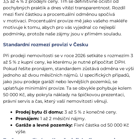
3,5 až 4 % z prodejní ceny. Trh se definitivně očistil od
pochybných praktik a dnes vítězí transparentnost. Rozdíl
mezi fixní částkou a procentuální odměnou spočívá
v motivaci. Procentuální provize mě jako vašeho makléře
motivuje k tomu, abych pro vás vyjednal co nejlepší
podmínky, protože naše zájmy jsou v přímém souladu.
Standardní rozmezí provizí v Česku
Při prodeji nemovitosti se v roce 2026 setkáte s rozmezím 3
až 5 % z kupní ceny, ke kterému je nutné připočítat DPH.
Pokud řešíte pronájem, standardem zůstává odměna ve výši
jednoho až dvou měsíčních nájmů. U specifických případů,
jako jsou prodeje garáží nebo levnějších pozemků, se
uplatňuje minimální provize. Ta se obvykle pohybuje kolem
50 000 Kč, aby pokryla náklady na špičkovou prezentaci,
právní servis a čas, který vaší nemovitosti věnuji.
Prodej bytu či domu:
3 až 5 % z konečné ceny.
Pronájem:
1 až 2 měsíční nájmy.
Garáže a levné pozemky:
Fixní částka od 50 000 Kč
výše.