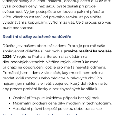
videoprohlídky a cílenou reklamu, dosahuji často o 10 až 15 %
vyšší prodejní ceny, než jakou byste získali při prodeji
svépomocí. Vy jen podepíšete smlouvu a pak mi předáte
klíče. Všechno ostatní, od právního servisu až po složité
vyjednávání s kupujícími, vyřídím za vás. Celý proces pro vás
bude bez starostí.
Realitní služby založené na důvěře
Důvěra je v našem oboru základem. Proto je pro mě vaše
spokojenost důležitější než rychlá
provize realitní kanceláře
2026
. V regionu Praha a Beroun si zakládám na
dlouhodobých vztazích. Většina mých klientů ke mně
přichází na doporučení, což je pro mě ta největší odměna.
Pomáhal jsem lidem v situacích, kdy museli nemovitost
prodat kvůli rozvodu nebo dědictví. V takových chvílích
nejsem jen makléř, ale i váš spojenec, který dohlédne na to,
aby proces proběhl lidsky a bez zbytečných konfliktů.
Osobní přístup ke každému případu bez výjimek.
Maximální prodejní cena díky moderním technologiím.
Absolutní právní bezpečí po celou dobu transakce.