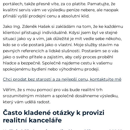
portálech, takže přesně víte, za co platíte. Pamatujte, že
kvalitní servis vám ve výsledku peníze nebere, ale naopak
přináší vyšší prodejní cenu a absolutní klid.
Jako Ing. Zdeněk Hašek si zakládám na tom, že ke každému
klientovi přistupuji individuálně. Kdysi jsem byl ve stejné
situaci jako vy a vím, jak důležité je mít vedle sebe někoho,
kdo se o vše postará jako o vlastní. Moje služby stavím na
pevných referencích a lidské slušnosti. Postarám se o vás
jako o svého přítele a zajistím, aby celý proces proběhl
hladce a bezpečně. Společně najdeme cestu k vašemu
spokojenému bydlení nebo výhodnému prodeji.
Chci prodat bez starostí a za nejlepší cenu, kontaktujte mě
Věřím, že s mou pomocí pro vás bude realitní trh
srozumitelným místem a společně dosáhneme výsledku,
který vám udělá radost.
Často kladené otázky k provizi
realitní kanceláře