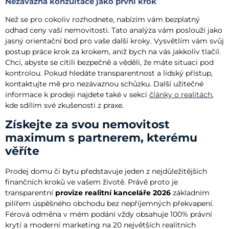
Nezávazná konzultace jako první krok
Než se pro cokoliv rozhodnete, nabízím vám bezplatný
odhad ceny vaší nemovitosti. Tato analýza vám poslouží jako
jasný orientační bod pro vaše další kroky. Vysvětlím vám svůj
postup práce krok za krokem, aniž bych na vás jakkoliv tlačil.
Chci, abyste se cítili bezpečně a věděli, že máte situaci pod
kontrolou. Pokud hledáte transparentnost a lidský přístup,
kontaktujte mě pro nezávaznou schůzku. Další užitečné
informace k prodeji najdete také v sekci
články o realitách
,
kde sdílím své zkušenosti z praxe.
Získejte za svou nemovitost
maximum s partnerem, kterému
věříte
Prodej domu či bytu představuje jeden z nejdůležitějších
finančních kroků ve vašem životě. Právě proto je
transparentní
provize realitní kanceláře 2026
základním
pilířem úspěšného obchodu bez nepříjemných překvapení.
Férová odměna v mém podání vždy obsahuje 100% právní
krytí a moderní marketing na 20 největších realitních