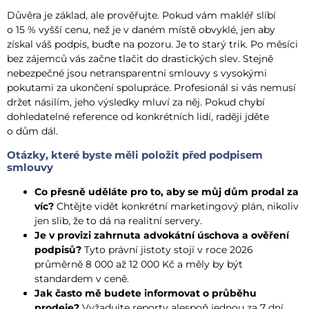
Důvěra je základ, ale prověřujte. Pokud vám makléř slíbí
o 15 % vyšší cenu, než je v daném místě obvyklé, jen aby
získal váš podpis, buďte na pozoru. Je to starý trik. Po měsíci
bez zájemců vás začne tlačit do drastických slev. Stejně
nebezpečné jsou netransparentní smlouvy s vysokými
pokutami za ukončení spolupráce. Profesionál si vás nemusí
držet násilím, jeho výsledky mluví za něj. Pokud chybí
dohledatelné reference od konkrétních lidí, raději jděte
o dům dál.
Otázky, které byste měli položit před podpisem
smlouvy
Co přesně uděláte pro to, aby se můj dům prodal za
víc?
Chtějte vidět konkrétní marketingový plán, nikoliv
jen slib, že to dá na realitní servery.
Je v provizi zahrnuta advokátní úschova a ověření
podpisů?
Tyto právní jistoty stojí v roce 2026
průměrně 8 000 až 12 000 Kč a měly by být
standardem v ceně.
Jak často mě budete informovat o průběhu
prodeje?
Vyžadujte reporty alespoň jednou za 7 dní,