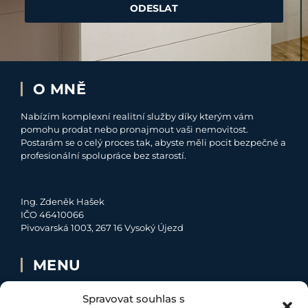
ODESLAT
O MNĚ
Nabízím komplexní realitní služby díky kterým vám
pomohu prodat nebo pronajmout vaši nemovitost.
Postarám se o celý proces tak, abyste měli pocit bezpečné a
profesionální spolupráce bez starostí.
Ing. Zdeněk Hašek
IČO 46410066
Pivovarská 1003, 267 16 Vysoký Újezd
MENU
O MNĚ
Spravovat souhlas s