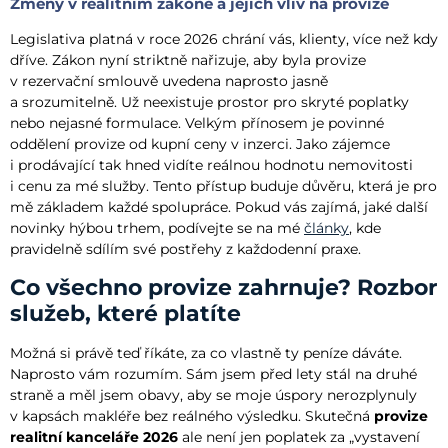
Změny v realitním zákoně a jejich vliv na provize
Legislativa platná v roce 2026 chrání vás, klienty, více než kdy
dříve. Zákon nyní striktně nařizuje, aby byla provize
v rezervační smlouvě uvedena naprosto jasně
a srozumitelně. Už neexistuje prostor pro skryté poplatky
nebo nejasné formulace. Velkým přínosem je povinné
oddělení provize od kupní ceny v inzerci. Jako zájemce
i prodávající tak hned vidíte reálnou hodnotu nemovitosti
i cenu za mé služby. Tento přístup buduje důvěru, která je pro
mě základem každé spolupráce. Pokud vás zajímá, jaké další
novinky hýbou trhem, podívejte se na mé
články
, kde
pravidelně sdílím své postřehy z každodenní praxe.
Co všechno provize zahrnuje? Rozbor
služeb, které platíte
Možná si právě teď říkáte, za co vlastně ty peníze dáváte.
Naprosto vám rozumím. Sám jsem před lety stál na druhé
straně a měl jsem obavy, aby se moje úspory nerozplynuly
v kapsách makléře bez reálného výsledku. Skutečná
provize
realitní kanceláře 2026
ale není jen poplatek za „vystavení