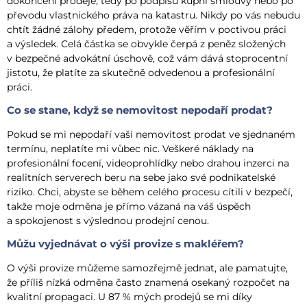
dokončení prodeje, tedy po podpisu kupní smlouvy nebo po
převodu vlastnického práva na katastru. Nikdy po vás nebudu
chtít žádné zálohy předem, protože věřím v poctivou práci
a výsledek. Celá částka se obvykle čerpá z peněz složených
v bezpečné advokátní úschově, což vám dává stoprocentní
jistotu, že platíte za skutečně odvedenou a profesionální
práci.
Co se stane, když se nemovitost nepodaří prodat?
Pokud se mi nepodaří vaši nemovitost prodat ve sjednaném
termínu, neplatíte mi vůbec nic. Veškeré náklady na
profesionální focení, videoprohlídky nebo drahou inzerci na
realitních serverech beru na sebe jako své podnikatelské
riziko. Chci, abyste se během celého procesu cítili v bezpečí,
takže moje odměna je přímo vázaná na váš úspěch
a spokojenost s výslednou prodejní cenou.
Můžu vyjednávat o výši provize s makléřem?
O výši provize můžeme samozřejmě jednat, ale pamatujte,
že příliš nízká odměna často znamená osekaný rozpočet na
kvalitní propagaci. U 87 % mých prodejů se mi díky