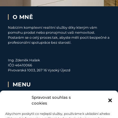
O MNĚ
Nabízím komplexní realitní služby díky kterým vám
pomohu prodat nebo pronajmout vaši nemovitost.
Postarám se o celý proces tak, abyste měli pocit bezpečné a
profesionální spolupráce bez starostí.
Ing. Zdeněk Hašek
IČO 46410066
Pivovarská 1003, 267 16 Vysoký Újezd
MENU
O MNĚ
Spravovat souhlas s
NABÍDKA
cookies
MOJE SLUŽBY
Abychom poskytli co nejlepší služby, používáme k ukládání a/nebo
KONTAKT