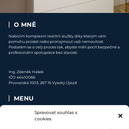
O MNĚ
Nabízím komplexní realitní služby díky kterým vám
pomohu prodat nebo pronajmout vaši nemovitost.
Postarám se o celý proces tak, abyste měli pocit bezpečné a
profesionální spolupráce bez starostí.
Ing. Zdeněk Hašek
IČO 46410066
Pivovarská 1003, 267 16 Vysoký Újezd
MENU
O MNĚ
Spravovat souhlas s
NABÍDKA
cookies
MOJE SLUŽBY