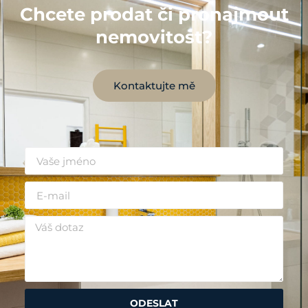
Chcete prodat či pronajmout
nemovitost?
Kontaktujte mě
ODESLAT