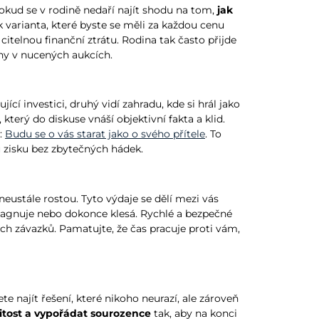
Pokud se v rodině nedaří najít shodu na tom,
jak
varianta, které byste se měli za každou cenu
telnou finanční ztrátu. Rodina tak často přijde
eny v nucených aukcích.
 investici, druhý vidí zahradu, kde si hrál jako
který do diskuse vnáší objektivní fakta a klid.
:
Budu se o vás starat jako o svého přítele
. To
zisku bez zbytečných hádek.
eustále rostou. Tyto výdaje se dělí mezi vás
tagnuje nebo dokonce klesá. Rychlé a bezpečné
ch závazků. Pamatujte, že čas pracuje proti vám,
e najít řešení, které nikoho neurazí, ale zároveň
itost a vypořádat sourozence
tak, aby na konci