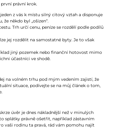
první právní krok.
jeden z vás k místu silný citový vztah a disponuje
 že někdo byl „ošizen“.
cestu. Trh určí cenu, peníze se rozdělí podle podílů
e jej rozdělit na samostatné byty. Je to však
příklad jiný pozemek nebo finanční hotovost mimo
chni účastníci ve shodě.
odej na volném trhu pod mým vedením zajistí, že
ální situace, podívejte se na můj článek o tom,
e.
rze úvěr je dnes nákladnější než v minulých
o splátky právně ošetřit, například zástavním
 pro vaši rodinu ta pravá, rád vám pomohu najít