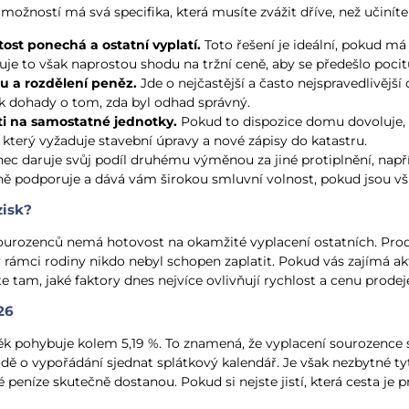
ožností má svá specifika, která musíte zvážit dříve, než učiníte 
ost ponechá a ostatní vyplatí.
Toto řešení je ideální, pokud má 
e to však naprostou shodu na tržní ceně, aby se předešlo pocitu,
ku a rozdělení peněz.
Jde o nejčastější a často nejspravedlivější 
ak dohady o tom, zda byl odhad správný.
ti na samostatné jednotky.
Pokud to dispozice domu dovoluje, lz
 který vyžaduje stavební úpravy a nové zápisy do katastru.
enec daruje svůj podíl druhému výměnou za jiné protiplnění, na
ě podporuje a dává vám širokou smluvní volnost, pokud jsou vši
zisk?
ze sourozenců nemá hotovost na okamžité vyplacení ostatních. Pr
ámci rodiny nikdo nebyl schopen zaplatit. Pokud vás zajímá aktu
títe tam, jaké faktory dnes nejvíce ovlivňují rychlost a cenu prodej
26
 pohybuje kolem 5,19 %. To znamená, že vyplacení sourozence sk
ě o vypořádání sjednat splátkový kalendář. Je však nezbytné tyt
é peníze skutečně dostanou. Pokud si nejste jistí, která cesta je