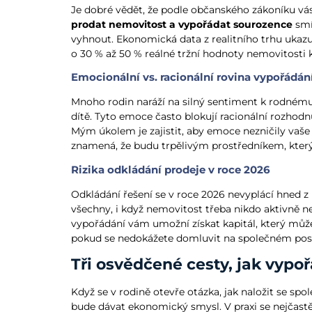
Je dobré vědět, že podle občanského zákoníku vás 
prodat nemovitost a vypořádat sourozence
smí
vyhnout. Ekonomická data z realitního trhu ukazu
o 30 % až 50 % reálné tržní hodnoty nemovitosti 
Emocionální vs. racionální rovina vypořádán
Mnoho rodin naráží na silný sentiment k rodnému d
dítě. Tyto emoce často blokují racionální rozhodnut
Mým úkolem je zajistit, aby emoce nezničily vaše 
znamená, že budu trpělivým prostředníkem, kter
Rizika odkládání prodeje v roce 2026
Odkládání řešení se v roce 2026 nevyplácí hned z 
všechny, i když nemovitost třeba nikdo aktivně 
vypořádání vám umožní získat kapitál, který může
pokud se nedokážete domluvit na společném post
Tři osvědčené cesty, jak vypo
Když se v rodině otevře otázka, jak naložit se sp
bude dávat ekonomický smysl. V praxi se nejčast