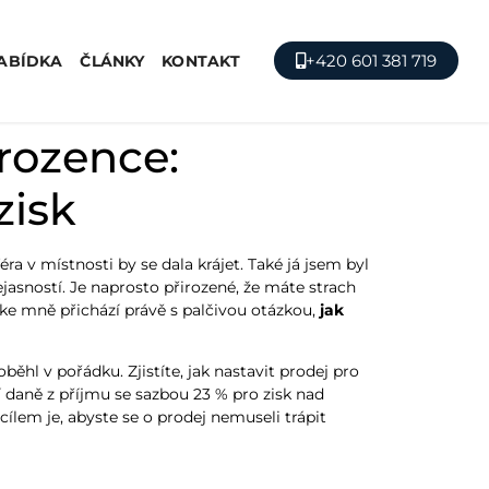
+420 601 381 719
ABÍDKA
ČLÁNKY
KONTAKT
rozence:
zisk
a v místnosti by se dala krájet. Také já jsem byl
asností. Je naprosto přirozené, že máte strach
 ke mně přichází právě s palčivou otázkou,
jak
ěhl v pořádku. Zjistíte, jak nastavit prodej pro
 daně z příjmu se sazbou 23 % pro zisk nad
ílem je, abyste se o prodej nemuseli trápit