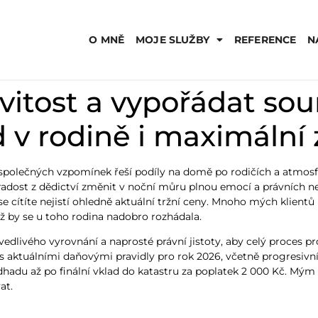
O MNĚ
MOJE SLUŽBY
REFERENCE
N
itost a vypořádat sou
 v rodině i maximální 
společných vzpomínek řeší podíly na domě po rodičích a atmosfér
adost z dědictví změnit v noční můru plnou emocí a právních nej
 cítíte nejistí ohledně aktuální tržní ceny. Mnoho mých klientů
iž by se u toho rodina nadobro rozhádala.
livého vyrovnání a naprosté právní jistoty, aby celý proces prob
 s aktuálními daňovými pravidly pro rok 2026, včetně progresivní
dhadu až po finální vklad do katastru za poplatek 2 000 Kč. Mým c
at.