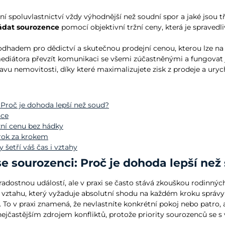
í spoluvlastnictví vždy výhodnější než soudní spor a jaké jsou t
řádat sourozence
pomocí objektivní tržní ceny, která je spravedl
dhadem pro dědictví a skutečnou prodejní cenou, kterou lze na d
i mediátora převzít komunikaci se všemi zúčastněnými a fungov
avu nemovitosti, díky které maximalizujete zisk z prodeje a urych
 Proč je dohoda lepší než soud?
nce
ržní cenu bez hádky
rok za krokem
 šetří váš čas i vztahy
se sourozenci: Proč je dohoda lepší než
adostnou událostí, ale v praxi se často stává zkouškou rodinnýc
o vztahu, který vyžaduje absolutní shodu na každém kroku správ
u. To v praxi znamená, že nevlastníte konkrétní pokoj nebo patro,
ejčastějším zdrojem konfliktů, protože priority sourozenců se s 