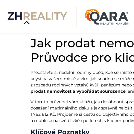
Jak prodat nemov
Průvodce pro klid
Představte si nedělní rodinný oběd, kde se místo 
kdysi na vašem místě a vím, jak snadno se může r
z rozpadu rodinných vztahů kvůli penězům nebo se
prodat nemovitost a vypořádat sourozence
, an
V tomto průvodci vám ukážu, jak dosáhnout spraved
dosažení maximálního zisku a jak správně naložit
1 762 812 Kč. Projdeme si cestu od objektivního o
a mohli se na své blízké i po letech s klidem podív
Klíčové Poznatky