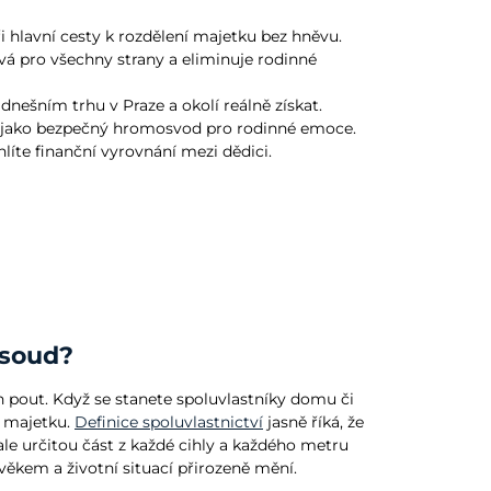
ři hlavní cesty k rozdělení majetku bez hněvu.
ivá pro všechny strany a eliminuje rodinné
nešním trhu v Praze a okolí reálně získat.
at jako bezpečný hromosvod pro rodinné emoce.
líte finanční vyrovnání mezi dědici.
 soud?
h pout. Když se stanete spoluvlastníky domu či
y majetku.
Definice spoluvlastnictví
jasně říká, že
 ale určitou část z každé cihly a každého metru
věkem a životní situací přirozeně mění.