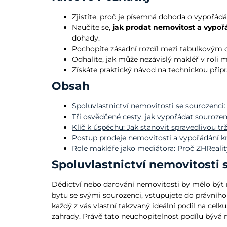
Zjistíte, proč je písemná dohoda o vypořádán
Naučíte se,
jak prodat nemovitost a vypo
dohady.
Pochopíte zásadní rozdíl mezi tabulkovým o
Odhalíte, jak může nezávislý makléř v rol
Získáte praktický návod na technickou přípr
Obsah
Spoluvlastnictví nemovitosti se sourozenci:
Tři osvědčené cesty, jak vypořádat souroze
Klíč k úspěchu: Jak stanovit spravedlivou t
Postup prodeje nemovitosti a vypořádání k
Role makléře jako mediátora: Proč ZHReality
Spoluvlastnictví nemovitosti 
Dědictví nebo darování nemovitosti by mělo být r
bytu se svými sourozenci, vstupujete do právníh
každý z vás vlastní takzvaný ideální podíl na celk
zahrady. Právě tato neuchopitelnost podílu bývá n