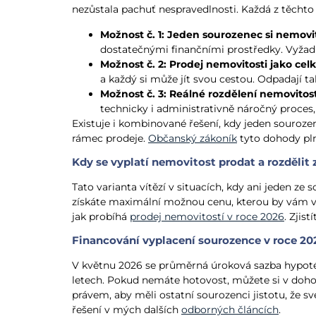
nezůstala pachuť nespravedlnosti. Každá z těchto m
Možnost č. 1: Jeden sourozenec si nemovit
dostatečnými finančními prostředky. Vyžaduj
Možnost č. 2: Prodej nemovitosti jako cel
a každý si může jít svou cestou. Odpadají t
Možnost č. 3: Reálné rozdělení nemovitos
technicky i administrativně náročný proces,
Existuje i kombinované řešení, kdy jeden souroz
rámec prodeje.
Občanský zákoník
tyto dohody pln
Kdy se vyplatí nemovitost prodat a rozdělit 
Tato varianta vítězí v situacích, kdy ani jeden 
získáte maximální možnou cenu, kterou by vám v r
jak probíhá
prodej nemovitostí v roce 2026
. Zjis
Financování vyplacení sourozence v roce 20
V květnu 2026 se průměrná úroková sazba hypoték
letech. Pokud nemáte hotovost, můžete si v dohod
právem, aby měli ostatní sourozenci jistotu, že sv
řešení v mých dalších
odborných článcích
.