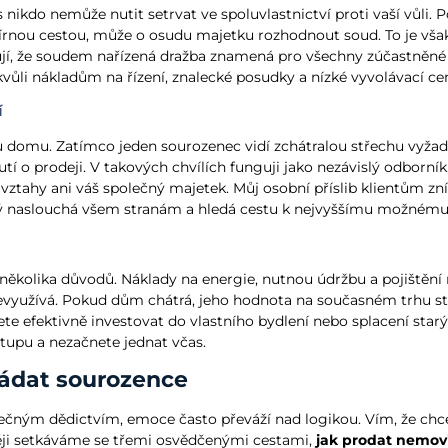
nikdo nemůže nutit setrvat ve spoluvlastnictví proti vaší vůli. 
rnou cestou, může o osudu majetku rozhodnout soud. To je však 
jí, že soudem nařízená dražba znamená pro všechny zúčastněné ci
kvůli nákladům na řízení, znalecké posudky a nízké vyvolávací c
í
omu. Zatímco jeden sourozenec vidí zchátralou střechu vyžadující
í o prodeji. V takových chvílích funguji jako nezávislý odborník, 
vztahy ani váš společný majetek. Můj osobní příslib klientům zní
ý naslouchá všem stranám a hledá cestu k nejvyššímu možnému 
několika důvodů. Náklady na energie, nutnou údržbu a pojištění n
nevyužívá. Pokud dům chátrá, jeho hodnota na současném trhu s
te efektivně investovat do vlastního bydlení nebo splacení starý
upu a nezačnete jednat včas.
řádat sourozence
olečným dědictvím, emoce často převáží nad logikou. Vím, že chcet
ěji setkáváme se třemi osvědčenými cestami,
jak prodat nemov