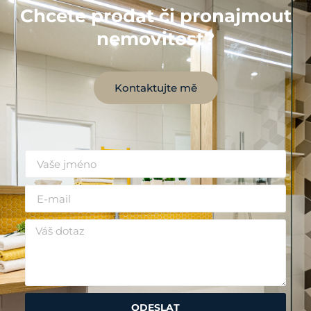
Chcete prodat či pronajmout
nemovitost?
Kontaktujte mě
ODESLAT